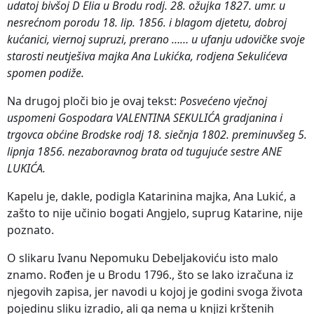
udatoj bivšoj D Elia u Brodu rodj. 28. ožujka 1827. umr. u
nesrećnom porodu 18. lip. 1856. i blagom djetetu, dobroj
kućanici, viernoj supruzi, prerano …… u ufanju udovičke svoje
starosti neutješiva majka Ana Lukićka, rodjena Sekulićeva
spomen podiže.
Na drugoj ploči bio je ovaj tekst:
Posvećeno vječnoj
uspomeni Gospodara VALENTINA SEKULIĆA gradjanina i
trgovca obćine Brodske rodj 18. siečnja 1802. preminuvšeg 5.
lipnja 1856. nezaboravnog brata od tugujuće sestre ANE
LUKIĆA.
Kapelu je, dakle, podigla Katarinina majka, Ana Lukić, a
zašto to nije učinio bogati Angjelo, suprug Katarine, nije
poznato.
O slikaru Ivanu Nepomuku Debeljakoviću isto malo
znamo. Rođen je u Brodu 1796., što se lako izračuna iz
njegovih zapisa, jer navodi u kojoj je godini svoga života
pojedinu sliku izradio, ali ga nema u knjizi krštenih