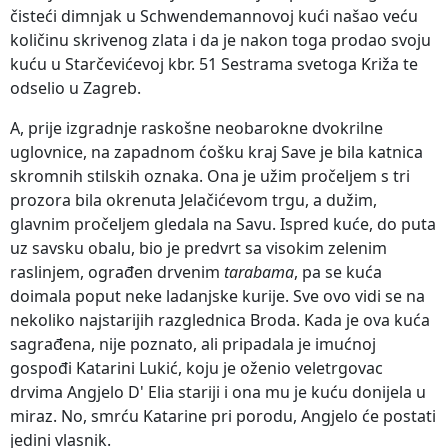
čisteći dimnjak u Schwendemannovoj kući našao veću
količinu skrivenog zlata i da je nakon toga prodao svoju
kuću u Starčevićevoj kbr. 51 Sestrama svetoga Križa te
odselio u Zagreb.
A, prije izgradnje raskošne neobarokne dvokrilne
uglovnice, na zapadnom ćošku kraj Save je bila katnica
skromnih stilskih oznaka. Ona je užim pročeljem s tri
prozora bila okrenuta Jelačićevom trgu, a dužim,
glavnim pročeljem gledala na Savu. Ispred kuće, do puta
uz savsku obalu, bio je predvrt sa visokim zelenim
raslinjem, ograđen drvenim
tarabama
, pa se kuća
doimala poput neke ladanjske kurije. Sve ovo vidi se na
nekoliko najstarijih razglednica Broda. Kada je ova kuća
sagrađena, nije poznato, ali pripadala je imućnoj
gospođi Katarini Lukić, koju je oženio veletrgovac
drvima Angjelo D' Elia stariji i ona mu je kuću donijela u
miraz. No, smrću Katarine pri porodu, Angjelo će postati
jedini vlasnik.