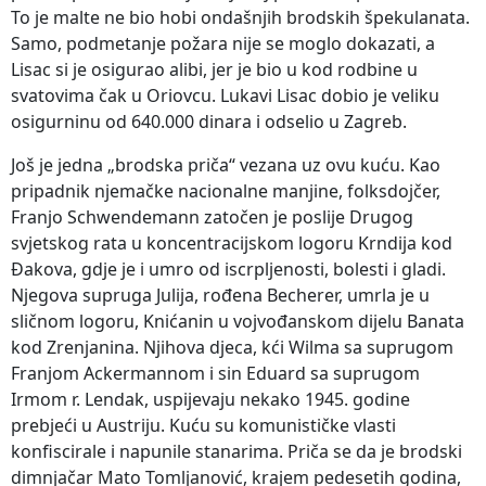
To je malte ne bio hobi ondašnjih brodskih špekulanata.
Samo, podmetanje požara nije se moglo dokazati, a
Lisac si je osigurao alibi, jer je bio u kod rodbine u
svatovima čak u Oriovcu. Lukavi Lisac dobio je veliku
osigurninu od 640.000 dinara i odselio u Zagreb.
Još je jedna „brodska priča“ vezana uz ovu kuću. Kao
pripadnik njemačke nacionalne manjine, folksdojčer,
Franjo Schwendemann zatočen je poslije Drugog
svjetskog rata u koncentracijskom logoru Krndija kod
Đakova, gdje je i umro od iscrpljenosti, bolesti i gladi.
Njegova supruga Julija, rođena Becherer, umrla je u
sličnom logoru, Knićanin u vojvođanskom dijelu Banata
kod Zrenjanina. Njihova djeca, kći Wilma sa suprugom
Franjom Ackermannom i sin Eduard sa suprugom
Irmom r. Lendak, uspijevaju nekako 1945. godine
prebjeći u Austriju. Kuću su komunističke vlasti
konfiscirale i napunile stanarima. Priča se da je brodski
dimnjačar Mato Tomljanović, krajem pedesetih godina,