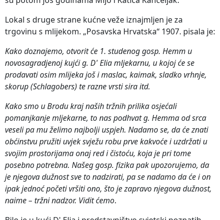
Lokal s druge strane kućne veže iznajmljen je za
trgovinu s mlijekom. „Posavska Hrvatska“ 1907. pisala je:
Kako doznajemo, otvorit će 1. studenog gosp. Hemm u
novosagradjenoj kujći g. D' Elia mljekarnu, u kojoj će se
prodavati osim mlijeka još i maslac, kaimak, sladko vrhnje,
skorup (Schlagobers) te razne vrsti sira itd.
Kako smo u Brodu kraj naših tržnih prilika osjećali
pomanjkanje mljekarne, to nas podhvat g. Hemma od srca
veseli pa mu želimo najbolji uspjeh. Nadamo se, da će znati
obćinstvu pružiti uvjek svježu robu prve kakvoće i uzdržati u
svojim prostorijama onaj red i čistoću, koja je pri tome
posebno potrebna. Našeg gosp. fizika pak upozorujemo, da
je njegova dužnost sve to nadzirati, pa se nadamo da će i on
ipak jednoć početi vršiti ono, što je zapravo njegova dužnost,
naime – tržni nadzor. Vidit ćemo
.
Bilo je u kući D' Elia i predstavništvo svjetski poznatih