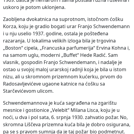
uskoro je potom uklonjena.
Zaobljena dvokatnica na suprotnom, istočnom ćošku
Korza, koju je gradio bogati urar Franjo Schwendemann
i u nju uselio 1937. godine, ostala je pošteđena
razaranja. U lokalima velikih izloga bila je trgovina
„Boston“ cipela, „Francuska parfumerija“ Ervina Kohna i,
na samom uglu, moderni „Buffet“ Hede Radić. Sam
vlasnik, gospodin Franjo Schwendemann, i nadalje je
ostao u svojoj maloj urarskoj radnji koja je bila u istom
nizu, ali u skromnom prizemnom kućerku, prvom do
Radosavljevićeve ugaone katnice na ćošku sa
Starčevićevom ulicom.
Schwendemannova je kuća sagrađena na zgarištu
mesnice i gostionice „Velebit“ Milana Lisca, koju je u
noći, u dva i pol sata, 6. srpnja 1930. zahvatio požar. No,
skromna Liščeva prizemna kuća bila je dobro osigurana,
pa se s pravom sumnja da je taj požar bio podmetnut.