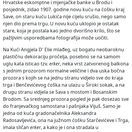
Hrvatske eskomptne i mjenjačke banke u Brodu i
posjednik, zidao 1907. godine novu kuću na ćošku kraj
Save, on staru kuću Lukića nije cijelu srušio, nego samo
njen dio prema trgu. U novu kuću uklopio je ostatak
stare, koja je postala kao jedno dvorišno krilo, što se
pažljivim usporedbama fotografija može uočiti.
Na Kući Angjela D' Elie mlađeg, uz bogatu neobaroknu
plastičnu dekoraciju pročelja, posebno se na samom
uglu kata isticao tzv.
erker
, neka vrst zatvorenog balkona
s jednim prozorom normalne veličine i dva uska bočna
prozora s kojih se na jednu stranu vidjelo sve do kraja
trga i Benčevićevog ćoška na ulazu u Široki sokak, a na
drugu stranu vidjela se Sava s mostom i Bosanskim
Brodom. Sa srednjeg prozora pogled je pak dosezao sve
do franjevačkog samostana i pašnjaka Vijuš. Samo je
jedna od kuća gradonačelnika Aleksandra
Radosavljevića, ona na južnom ćošku Starčevićeve i Trga,
imala sličan
erker
, a kako je i ona stradala u