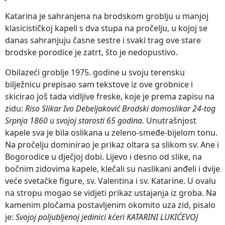
Katarina je sahranjena na brodskom groblju u manjoj
klasicističkoj kapeli s dva stupa na pročelju, u kojoj se
danas sahranjuju časne sestre i svaki trag ove stare
brodske porodice je zatrt, što je nedopustivo.
Obilazeći groblje 1975. godine u svoju terensku
bilježnicu prepisao sam tekstove iz ove grobnice i
skicirao još tada vidljive freske, koje je prema zapisu na
zidu:
Riso Slikar Ivo Debeljaković Brodski domoslikar 24-tog
Srpnja 1860 u svojoj starosti 65 godina.
Unutrašnjost
kapele sva je bila oslikana u zeleno-smeđe-bijelom tonu.
Na pročelju dominirao je prikaz oltara sa slikom sv. Ane i
Bogorodice u dječjoj dobi. Lijevo i desno od slike, na
bočnim zidovima kapele, klečali su naslikani anđeli i dvije
veće svetačke figure, sv. Valentina i sv. Katarine. U ovalu
na stropu mogao se vidjeti prikaz ustajanja iz groba. Na
kamenim pločama postavljenim okomito uza zid, pisalo
je:
Svojoj poljubljenoj jedinici kćeri KATARINI LUKIĆEVOJ