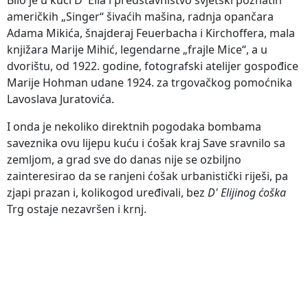
američkih „Singer“ šivaćih mašina, radnja opančara
Adama Mikića, šnajderaj Feuerbacha i Kirchoffera, mala
knjižara Marije Mihić, legendarne „frajle Mice“, a u
dvorištu, od 1922. godine, fotografski atelijer gospođice
Marije Hohman udane 1924. za trgovačkog pomoćnika
Lavoslava Juratovića.
I onda je nekoliko direktnih pogodaka bombama
saveznika ovu lijepu kuću i ćošak kraj Save sravnilo sa
zemljom, a grad sve do danas nije se ozbiljno
zainteresirao da se ranjeni ćošak urbanistički riješi, pa
zjapi prazan i, kolikogod uređivali, bez
D' Elijinog ćoška
Trg ostaje nezavršen i krnj.