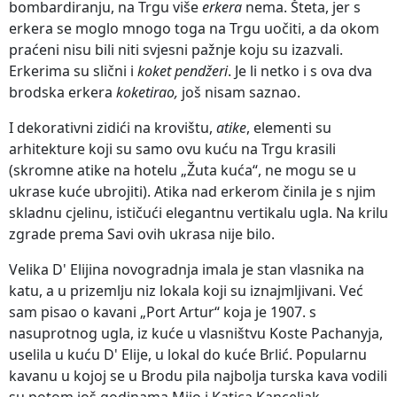
bombardiranju, na Trgu više
erkera
nema. Šteta, jer s
erkera se moglo mnogo toga na Trgu uočiti, a da okom
praćeni nisu bili niti svjesni pažnje koju su izazvali.
Erkerima su slični i
koket pendžeri
. Je li netko i s ova dva
brodska erkera
koketirao,
još nisam saznao.
I dekorativni zidići na krovištu,
atike
, elementi su
arhitekture koji su samo ovu kuću na Trgu krasili
(skromne atike na hotelu „Žuta kuća“, ne mogu se u
ukrase kuće ubrojiti). Atika nad erkerom činila je s njim
skladnu cjelinu, ističući elegantnu vertikalu ugla. Na krilu
zgrade prema Savi ovih ukrasa nije bilo.
Velika D' Elijina novogradnja imala je stan vlasnika na
katu, a u prizemlju niz lokala koji su iznajmljivani. Već
sam pisao o kavani „Port Artur“ koja je 1907. s
nasuprotnog ugla, iz kuće u vlasništvu Koste Pachanyja,
uselila u kuću D' Elije, u lokal do kuće Brlić. Popularnu
kavanu u kojoj se u Brodu pila najbolja turska kava vodili
su potom još godinama Mijo i Katica Kanceljak.