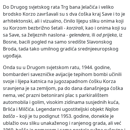
Do Drugog svjetskog rata Trg bana Jelačića i veliko
brodsko Korzo završavali su s dva ćoška kraj Save i to je
arhitektonski, ali i vizualno, činilo lijepu sliku onima koji
su Korzom bezbrižno šetali -
korzirali
, kao i onima koji su
sa Save, sa željeznih naslona -
gelendera
, ili
od prijeka
, iz
Bosne, bacili pogled na samo središte Slavonskog
Broda, tada tako umilnog gradića srednjeeuropskog
ugođaja.
Onda su u Drugom svjetskom ratu, 1944. godine,
bombarderi savezničke avijacije tepihom bombi učinili
svoje i lijepa katnica na jugozapadnom ćošku Korza
sravnjena je sa zemljom, pa do dana današnjega ćoška
nema, već prazni betonirani plac s parkiralištem
automobila i golim, visokim zidinama susjednih kuća,
Brlića i Milčića. Legendarni ugostiteljski objekt
Najlon
bašča –
koji je tu podignut 1953. godine, donekle je
ublažio ovu sliku unakaženog i ranjenog grada, ali već
1969. bašča je nemarom i sama postala ružna ruševina i