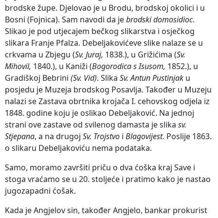
brodske župe. Djelovao je u Brodu, brodskoj okolici i u
Bosni (Fojnica). Sam navodi da je
brodski domosidioc
.
Slikao je pod utjecajem bečkog slikarstva i osječkog
slikara Franje Pfalza. Debeljakovićeve slike nalaze se u
crkvama u Zbjegu (
Sv. Juraj,
1838.), u Grižićima (
Sv.
Mihovil,
1840.), u Kaniži (
Bogorodica s Isusom,
1852.), u
Gradiškoj Bebrini
(Sv.
Vid)
. Slika
Sv. Antun Pustinjak
u
posjedu je Muzeja brodskog Posavlja. Također u Muzeju
nalazi se Zastava obrtnika krojača I. cehovskog odjela iz
1848. godine koju je oslikao Debeljaković. Na jednoj
strani ove zastave od svilenog damasta je slika
sv.
Stjepana
, a na drugoj
Sv. Trojstvo
i
Blagovijest
. Poslije 1863.
o slikaru Debeljakoviću nema podataka.
Samo, moramo završiti priču o dva ćoška kraj Save i
stoga vraćamo se u 20. stoljeće i pratimo kako je nastao
jugozapadni ćošak.
Kada je Angjelov sin, također Angjelo, bankar prokurist