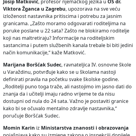
Josip Matković
, profesor njemačkog jezika u
OŠ dr.
Viktora Žganca u Zagrebu
, upozorava na sve veću
izloženost nastavnika pritiscima i potrebu za jasnim
granicama. „Zašto moramo odgovarati roditeljima na
poruke poslane u 22 sata? Zašto ne blokiramo roditelje
koji nas maltretiraju? Informacije na roditeljskim
sastancima i putem službenih kanala trebale bi biti jedini
način komunikacije,“ kaže Matković.
Marijana Boršćak Sudec
, ravnateljica IV. osnovne škole
u Varaždinu, potvrđuje kako se u školama nastoji
definirati pravila na početku svake školske godine.
„Roditelji puno toga traže, ali nastojimo im jasno dati do
znanja da i učitelji imaju radno vrijeme te da nisu
dostupni od nula do 24 sata. Važno je postaviti granice
kako bi se očuvalo mentalno zdravlje nastavnika,“
poručuje Boršćak Sudec.
Momin Karin
iz
Ministarstva znanosti i obrazovanja
pojašnjava kako su izmjene zakona o inspekciji donijele