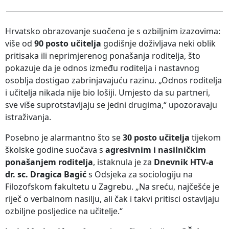
Hrvatsko obrazovanje suočeno je s ozbiljnim izazovima:
više od
90 posto učitelja
godišnje doživljava neki oblik
pritisaka ili neprimjerenog ponašanja roditelja, što
pokazuje da je odnos između roditelja i nastavnog
osoblja dostigao zabrinjavajuću razinu. „Odnos roditelja
i učitelja nikada nije bio lošiji. Umjesto da su partneri,
sve više suprotstavljaju se jedni drugima,“ upozoravaju
istraživanja.
Posebno je alarmantno što se
30 posto učitelja
tijekom
školske godine suočava s
agresivnim i nasilničkim
ponašanjem roditelja
, istaknula je za
Dnevnik HTV-a
dr. sc. Dragica Bagić
s Odsjeka za sociologiju na
Filozofskom fakultetu u Zagrebu. „Na sreću, najčešće je
riječ o verbalnom nasilju, ali čak i takvi pritisci ostavljaju
ozbiljne posljedice na učitelje.“