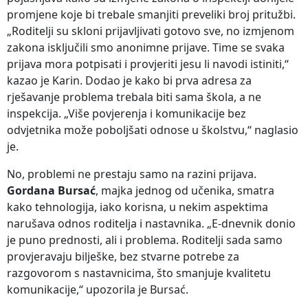
promjene koje bi trebale smanjiti preveliki broj pritužbi.
„Roditelji su skloni prijavljivati gotovo sve, no izmjenom
zakona isključili smo anonimne prijave. Time se svaka
prijava mora potpisati i provjeriti jesu li navodi istiniti,“
kazao je Karin. Dodao je kako bi prva adresa za
rješavanje problema trebala biti sama škola, a ne
inspekcija. „Više povjerenja i komunikacije bez
odvjetnika može poboljšati odnose u školstvu,“ naglasio
je.
No, problemi ne prestaju samo na razini prijava.
Gordana Bursać
, majka jednog od učenika, smatra
kako tehnologija, iako korisna, u nekim aspektima
narušava odnos roditelja i nastavnika. „E-dnevnik donio
je puno prednosti, ali i problema. Roditelji sada samo
provjeravaju bilješke, bez stvarne potrebe za
razgovorom s nastavnicima, što smanjuje kvalitetu
komunikacije,“ upozorila je Bursać.