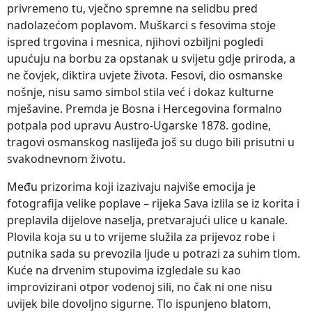
privremeno tu, vječno spremne na selidbu pred
nadolazećom poplavom. Muškarci s fesovima stoje
ispred trgovina i mesnica, njihovi ozbiljni pogledi
upućuju na borbu za opstanak u svijetu gdje priroda, a
ne čovjek, diktira uvjete života. Fesovi, dio osmanske
nošnje, nisu samo simbol stila već i dokaz kulturne
mješavine. Premda je Bosna i Hercegovina formalno
potpala pod upravu Austro-Ugarske 1878. godine,
tragovi osmanskog naslijeđa još su dugo bili prisutni u
svakodnevnom životu.
Među prizorima koji izazivaju najviše emocija je
fotografija velike poplave – rijeka Sava izlila se iz korita i
preplavila dijelove naselja, pretvarajući ulice u kanale.
Plovila koja su u to vrijeme služila za prijevoz robe i
putnika sada su prevozila ljude u potrazi za suhim tlom.
Kuće na drvenim stupovima izgledale su kao
improvizirani otpor vodenoj sili, no čak ni one nisu
uvijek bile dovoljno sigurne. Tlo ispunjeno blatom,