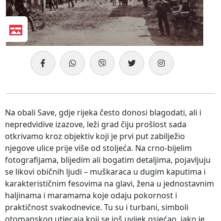
Na obali Save, gdje rijeka često donosi blagodati, ali i
nepredvidive izazove, leži grad čiju prošlost sada
otkrivamo kroz objektiv koji je prvi put zabilježio
njegove ulice prije više od stoljeća. Na crno-bijelim
fotografijama, blijedim ali bogatim detaljima, pojavljuju
se likovi običnih ljudi – muškaraca u dugim kaputima i
karakterističnim fesovima na glavi, žena u jednostavnim
haljinama i maramama koje odaju pokornost i
praktičnost svakodnevice. Tu su i turbani, simboli
otomanskog utjecaja koji se još uvijek osjećao, iako je