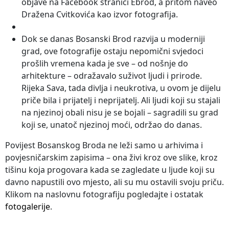
objave na Facebook stranici Ebrod, a pritom naveo
Dražena Cvitkovića kao izvor fotografija.
Dok se danas Bosanski Brod razvija u moderniji
grad, ove fotografije ostaju nepomični svjedoci
prošlih vremena kada je sve – od nošnje do
arhitekture – odražavalo suživot ljudi i prirode.
Rijeka Sava, tada divlja i neukrotiva, u ovom je dijelu
priče bila i prijatelj i neprijatelj. Ali ljudi koji su stajali
na njezinoj obali nisu je se bojali – sagradili su grad
koji se, unatoč njezinoj moći, održao do danas.
Povijest Bosanskog Broda ne leži samo u arhivima i
povjesničarskim zapisima – ona živi kroz ove slike, kroz
tišinu koja progovara kada se zagledate u ljude koji su
davno napustili ovo mjesto, ali su mu ostavili svoju priču.
Klikom na naslovnu fotografiju pogledajte i ostatak
fotogalerije
.