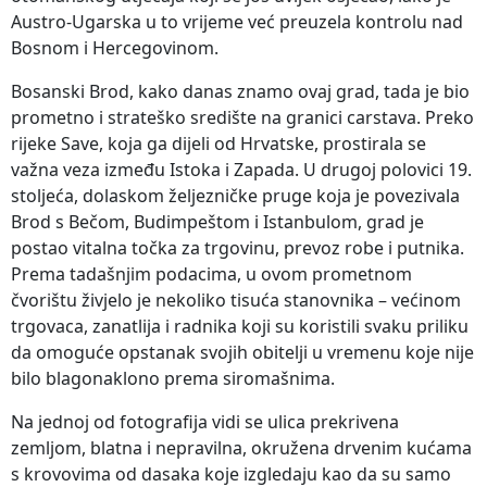
Austro-Ugarska u to vrijeme već preuzela kontrolu nad
Bosnom i Hercegovinom.
Bosanski Brod, kako danas znamo ovaj grad, tada je bio
prometno i strateško središte na granici carstava. Preko
rijeke Save, koja ga dijeli od Hrvatske, prostirala se
važna veza između Istoka i Zapada. U drugoj polovici 19.
stoljeća, dolaskom željezničke pruge koja je povezivala
Brod s Bečom, Budimpeštom i Istanbulom, grad je
postao vitalna točka za trgovinu, prevoz robe i putnika.
Prema tadašnjim podacima, u ovom prometnom
čvorištu živjelo je nekoliko tisuća stanovnika – većinom
trgovaca, zanatlija i radnika koji su koristili svaku priliku
da omoguće opstanak svojih obitelji u vremenu koje nije
bilo blagonaklono prema siromašnima.
Na jednoj od fotografija vidi se ulica prekrivena
zemljom, blatna i nepravilna, okružena drvenim kućama
s krovovima od dasaka koje izgledaju kao da su samo