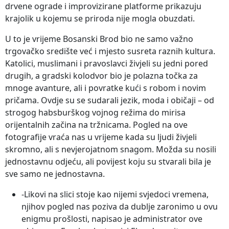
drvene ograde i improvizirane platforme prikazuju
krajolik u kojemu se priroda nije mogla obuzdati.
U to je vrijeme Bosanski Brod bio ne samo važno
trgovačko središte već i mjesto susreta raznih kultura.
Katolici, muslimani i pravoslavci živjeli su jedni pored
drugih, a gradski kolodvor bio je polazna točka za
mnoge avanture, ali i povratke kući s robom i novim
pričama. Ovdje su se sudarali jezik, moda i običaji – od
strogog habsburškog vojnog režima do mirisa
orijentalnih začina na tržnicama. Pogled na ove
fotografije vraća nas u vrijeme kada su ljudi živjeli
skromno, ali s nevjerojatnom snagom. Možda su nosili
jednostavnu odjeću, ali povijest koju su stvarali bila je
sve samo ne jednostavna.
-Likovi na slici stoje kao nijemi svjedoci vremena,
njihov pogled nas poziva da dublje zaronimo u ovu
enigmu prošlosti, napisao je administrator ove