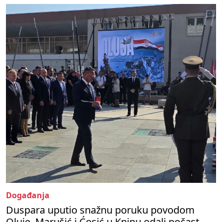
Događanja
Duspara uputio snažnu poruku povodom
Oluje, Marušić i Ćosić u Kninu odali počast