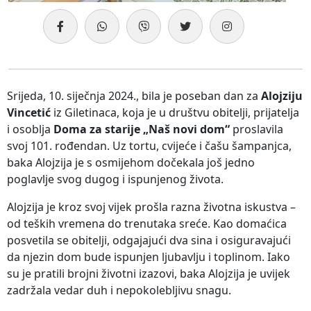
Srijeda, 10. siječnja 2024., bila je poseban dan za
Alojziju
Vincetić
iz Giletinaca, koja je u društvu obitelji, prijatelja
i osoblja
Doma za starije „Naš novi dom“
proslavila
svoj 101. rođendan. Uz tortu, cvijeće i čašu šampanjca,
baka Alojzija je s osmijehom dočekala još jedno
poglavlje svog dugog i ispunjenog života.
Alojzija je kroz svoj vijek prošla razna životna iskustva –
od teških vremena do trenutaka sreće. Kao domaćica
posvetila se obitelji, odgajajući dva sina i osiguravajući
da njezin dom bude ispunjen ljubavlju i toplinom. Iako
su je pratili brojni životni izazovi, baka Alojzija je uvijek
zadržala vedar duh i nepokolebljivu snagu.