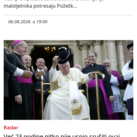
maloljetnika potresaju Požešk...
06.08.2026. u 19:00
Radar
Već 23 godine nitko nije uspio srušiti ovaj