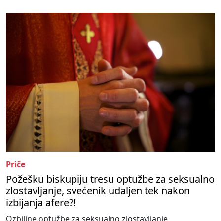
Priče
Požešku biskupiju tresu optužbe za seksualno
zlostavljanje, svećenik udaljen tek nakon
izbijanja afere?!
Ozbiljne optužbe za seksualno zlostavljanje