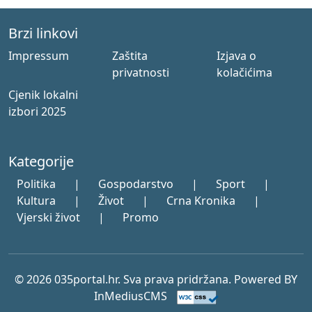
Brzi linkovi
Impressum
Zaštita
Izjava o
privatnosti
kolačićima
Cjenik lokalni
izbori 2025
Kategorije
Politika
|
Gospodarstvo
|
Sport
|
Kultura
|
Život
|
Crna Kronika
|
Vjerski život
|
Promo
© 2026 035portal.hr. Sva prava pridržana. Powered BY
InMediusCMS