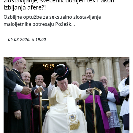
zlostavljanje, svećenik udaljen tek nakon
izbijanja afere?!
Ozbiljne optužbe za seksualno zlostavljanje
maloljetnika potresaju Požešk...
06.08.2026. u 19:00