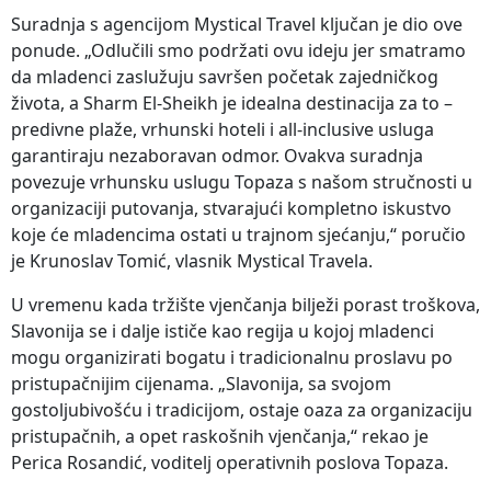
Suradnja s agencijom Mystical Travel ključan je dio ove
ponude. „Odlučili smo podržati ovu ideju jer smatramo
da mladenci zaslužuju savršen početak zajedničkog
života, a Sharm El-Sheikh je idealna destinacija za to –
predivne plaže, vrhunski hoteli i all-inclusive usluga
garantiraju nezaboravan odmor. Ovakva suradnja
povezuje vrhunsku uslugu Topaza s našom stručnosti u
organizaciji putovanja, stvarajući kompletno iskustvo
koje će mladencima ostati u trajnom sjećanju,“ poručio
je Krunoslav Tomić, vlasnik Mystical Travela.
U vremenu kada tržište vjenčanja bilježi porast troškova,
Slavonija se i dalje ističe kao regija u kojoj mladenci
mogu organizirati bogatu i tradicionalnu proslavu po
pristupačnijim cijenama. „Slavonija, sa svojom
gostoljubivošću i tradicijom, ostaje oaza za organizaciju
pristupačnih, a opet raskošnih vjenčanja,“ rekao je
Perica Rosandić, voditelj operativnih poslova Topaza.