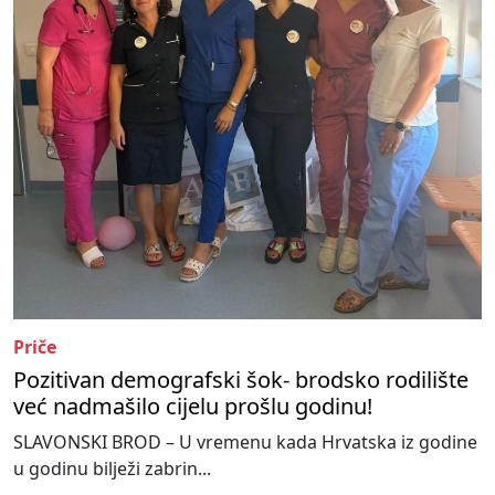
Priče
Pozitivan demografski šok- brodsko rodilište
već nadmašilo cijelu prošlu godinu!
SLAVONSKI BROD – U vremenu kada Hrvatska iz godine
u godinu bilježi zabrin...