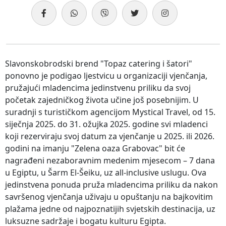
Slavonskobrodski brend "Topaz catering i šatori"
ponovno je podigao ljestvicu u organizaciji vjenčanja,
pružajući mladencima jedinstvenu priliku da svoj
početak zajedničkog života učine još posebnijim. U
suradnji s turističkom agencijom Mystical Travel, od 15.
siječnja 2025. do 31. ožujka 2025. godine svi mladenci
koji rezerviraju svoj datum za vjenčanje u 2025. ili 2026.
godini na imanju "Zelena oaza Grabovac" bit će
nagrađeni nezaboravnim medenim mjesecom – 7 dana
u Egiptu, u Šarm El-Šeiku, uz all-inclusive uslugu. Ova
jedinstvena ponuda pruža mladencima priliku da nakon
savršenog vjenčanja uživaju u opuštanju na bajkovitim
plažama jedne od najpoznatijih svjetskih destinacija, uz
luksuzne sadržaje i bogatu kulturu Egipta.