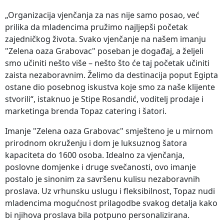
„Organizacija vjenčanja za nas nije samo posao, već
prilika da mladencima pružimo najljepši početak
zajedničkog života. Svako vjenčanje na našem imanju
"Zelena oaza Grabovac" poseban je događaj, a željeli
smo učiniti nešto više – nešto što će taj početak učiniti
zaista nezaboravnim. Želimo da destinacija poput Egipta
ostane dio posebnog iskustva koje smo za naše klijente
stvorili“, istaknuo je Stipe Rosandić, voditelj prodaje i
marketinga brenda Topaz catering i šatori.
Imanje "Zelena oaza Grabovac" smješteno je u mirnom
prirodnom okruženju i dom je luksuznog šatora
kapaciteta do 1600 osoba. Idealno za vjenčanja,
poslovne domjenke i druge svečanosti, ovo imanje
postalo je sinonim za savršenu kulisu nezaboravnih
proslava. Uz vrhunsku uslugu i fleksibilnost, Topaz nudi
mladencima mogućnost prilagodbe svakog detalja kako
bi njihova proslava bila potpuno personalizirana.