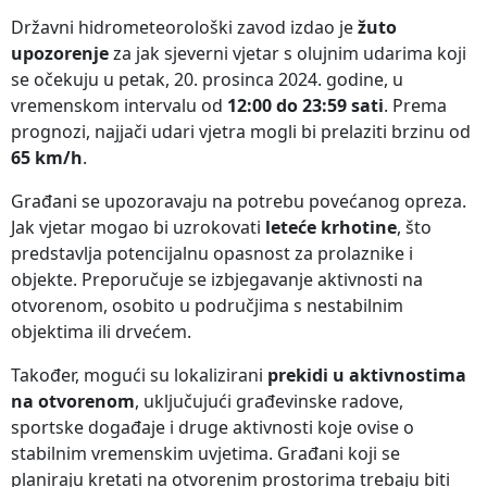
Državni hidrometeorološki zavod izdao je
žuto
upozorenje
za jak sjeverni vjetar s olujnim udarima koji
se očekuju u petak, 20. prosinca 2024. godine, u
vremenskom intervalu od
12:00 do 23:59 sati
. Prema
prognozi, najjači udari vjetra mogli bi prelaziti brzinu od
65 km/h
.
Građani se upozoravaju na potrebu povećanog opreza.
Jak vjetar mogao bi uzrokovati
leteće krhotine
, što
predstavlja potencijalnu opasnost za prolaznike i
objekte. Preporučuje se izbjegavanje aktivnosti na
otvorenom, osobito u područjima s nestabilnim
objektima ili drvećem.
Također, mogući su lokalizirani
prekidi u aktivnostima
na otvorenom
, uključujući građevinske radove,
sportske događaje i druge aktivnosti koje ovise o
stabilnim vremenskim uvjetima. Građani koji se
planiraju kretati na otvorenim prostorima trebaju biti