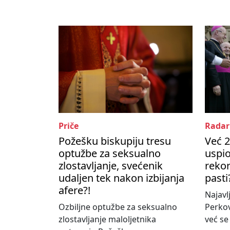
Priče
Radar
Požešku biskupiju tresu
Već 2
optužbe za seksualno
uspio
zlostavljanje, svećenik
rekor
udaljen tek nakon izbijanja
pasti
afere?!
Najavl
Ozbiljne optužbe za seksualno
Perko
zlostavljanje maloljetnika
već se