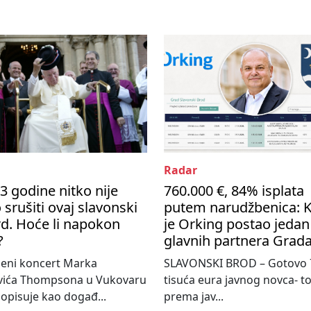
Radar
3 godine nitko nije
760.000 €, 84% isplata
 srušiti ovaj slavonski
putem narudžbenica: 
d. Hoće li napokon
je Orking postao jedan
?
glavnih partnera Grad
jeni koncert Marka
SLAVONSKI BROD – Gotovo 
vića Thompsona u Vukovaru
tisuća eura javnog novca- tol
 opisuje kao događ...
prema jav...