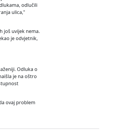
dlukama, odlučili
anja ulica,"
h još uvijek nema.
ekao je odvjetnik,
aženiji. Odluka o
aišla je na oštro
ostupnost
e da ovaj problem