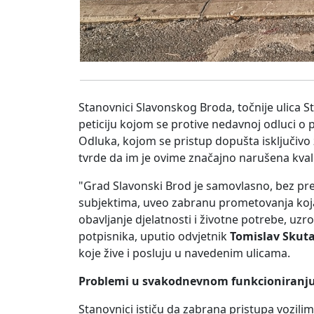
Stanovnici Slavonskog Broda, točnije ulica S
peticiju kojom se protive nedavnoj odluci o
Odluka, kojom se pristup dopušta isključivo 
tvrde da im je ovime značajno narušena kvalit
"Grad Slavonski Brod je samovlasno, bez pr
subjektima, uveo zabranu prometovanja koj
obavljanje djelatnosti i životne potrebe, uzr
potpisnika, uputio odvjetnik
Tomislav Skuta
koje žive i posluju u navedenim ulicama.
Problemi u svakodnevnom funkcioniranj
Stanovnici ističu da zabrana pristupa vozilima