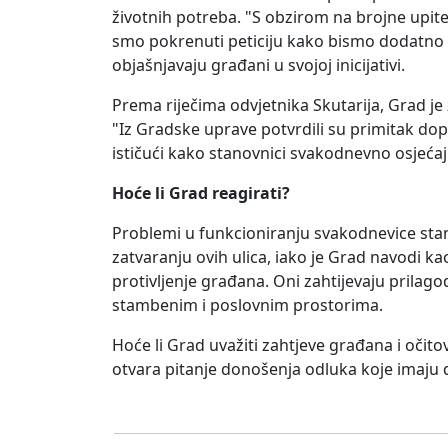
životnih potreba. "S obzirom na brojne upit
smo pokrenuti peticiju kako bismo dodatno s
objašnjavaju građani u svojoj inicijativi.
Prema riječima odvjetnika Skutarija, Grad je
"Iz Gradske uprave potvrdili su primitak dopi
ističući kako stanovnici svakodnevno osjećaj
Hoće li Grad reagirati?
Problemi u funkcioniranju svakodnevice stan
zatvaranju ovih ulica, iako je Grad navodi ka
protivljenje građana. Oni zahtijevaju prilag
stambenim i poslovnim prostorima.
Hoće li Grad uvažiti zahtjeve građana i očitov
otvara pitanje donošenja odluka koje imaju d