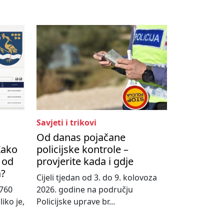
Savjeti i trikovi
Od danas pojačane
Kako
policijske kontrole –
 od
provjerite kada i gdje
a?
Cijeli tjedan od 3. do 9. kolovoza
760
2026. godine na području
iko je,
Policijske uprave br...