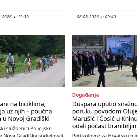
.2026. u 12:30
06.08.2026. u 09:40
Događanja
ani na biciklima,
Duspara uputio snažn
ija uz njih – poučna
poruku povodom Oluje
a u Novoj Gradiški
Marušić i Ćosić u Knin
odali počast branitelji
ski službenici Policijske
e Nova Gradiška sudjelovali
Peti kolovoz za Hrvatsku nij