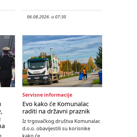
06.08.2026. u 07:30
Servisne informacije
u
Evo kako će Komunalac
,
raditi na državni praznik
u
Iz trgovačkog društva Komunalac
ma
d.o.o. obavijestili su korisnike
e
kako će...