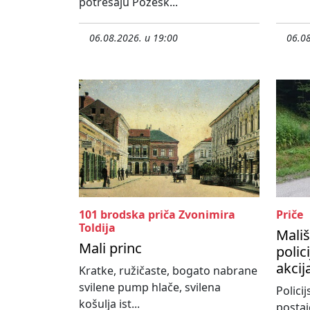
potresaju Požešk...
06.08.2026. u 19:00
06.08
101 brodska priča Zvonimira
Priče
Toldija
Mališ
Mali princ
polic
akcij
Kratke, ružičaste, bogato nabrane
svilene pump hlače, svilena
Policij
košulja ist...
postaj