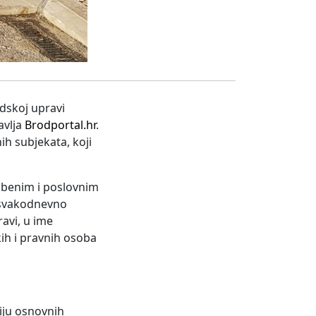
adskoj upravi
avlja
Brodportal.hr
.
ih subjekata, koji
mbenim i poslovnim
 svakodnevno
ravi, u ime
ih i pravnih osoba
ciju osnovnih