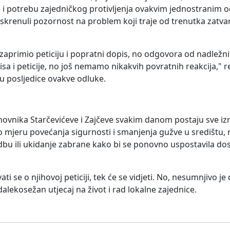
e i potrebu zajedničkog protivljenja ovakvim jednostranim o
krenuli pozornost na problem koji traje od trenutka zatvar
 zaprimio peticiju i popratni dopis, no odgovora od nadležni
sa i peticije, no još nemamo nikakvih povratnih reakcija," r
u posljedice ovakve odluke.
ovnika Starčevićeve i Zajčeve svakim danom postaju sve izr
o mjeru povećanja sigurnosti i smanjenja gužve u središtu, n
odbu ili ukidanje zabrane kako bi se ponovno uspostavila d
ati se o njihovoj peticiji, tek će se vidjeti. No, nesumnjivo j
alekosežan utjecaj na život i rad lokalne zajednice.