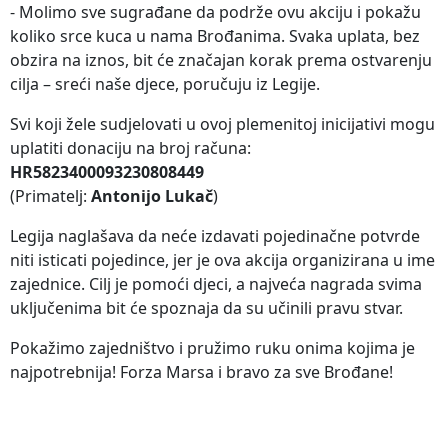
- Molimo sve sugrađane da podrže ovu akciju i pokažu
koliko srce kuca u nama Brođanima. Svaka uplata, bez
obzira na iznos, bit će značajan korak prema ostvarenju
cilja – sreći naše djece, poručuju iz Legije.
Svi koji žele sudjelovati u ovoj plemenitoj inicijativi mogu
uplatiti donaciju na broj računa:
HR5823400093230808449
(Primatelj:
Antonijo Lukač
)
Legija naglašava da neće izdavati pojedinačne potvrde
niti isticati pojedince, jer je ova akcija organizirana u ime
zajednice. Cilj je pomoći djeci, a najveća nagrada svima
uključenima bit će spoznaja da su učinili pravu stvar.
Pokažimo zajedništvo i pružimo ruku onima kojima je
najpotrebnija! Forza Marsa i bravo za sve Brođane!