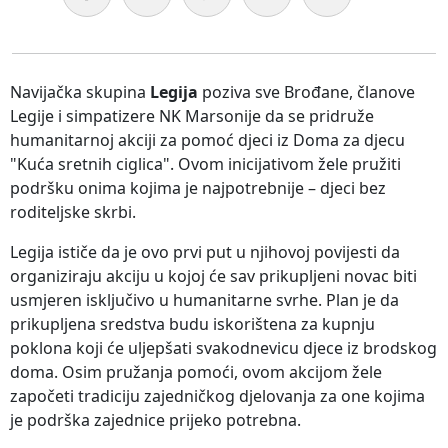
Navijačka skupina
Legija
poziva sve Brođane, članove
Legije i simpatizere NK Marsonije da se pridruže
humanitarnoj akciji za pomoć djeci iz Doma za djecu
"Kuća sretnih ciglica". Ovom inicijativom žele pružiti
podršku onima kojima je najpotrebnije – djeci bez
roditeljske skrbi.
Legija ističe da je ovo prvi put u njihovoj povijesti da
organiziraju akciju u kojoj će sav prikupljeni novac biti
usmjeren isključivo u humanitarne svrhe. Plan je da
prikupljena sredstva budu iskorištena za kupnju
poklona koji će uljepšati svakodnevicu djece iz brodskog
doma. Osim pružanja pomoći, ovom akcijom žele
započeti tradiciju zajedničkog djelovanja za one kojima
je podrška zajednice prijeko potrebna.