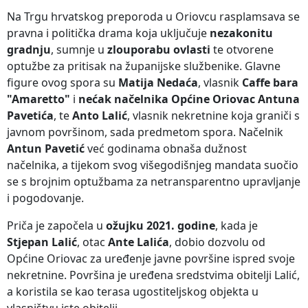
Na Trgu hrvatskog preporoda u Oriovcu rasplamsava se
pravna i politička drama koja uključuje
nezakonitu
gradnju
, sumnje u
zlouporabu ovlasti
te otvorene
optužbe za pritisak na županijske službenike. Glavne
figure ovog spora su
Matija Nedaća
, vlasnik
Caffe bara
"Amaretto"
i
nećak načelnika Općine Oriovac Antuna
Pavetića
, te
Anto Lalić
, vlasnik nekretnine koja graniči s
javnom površinom, sada predmetom spora. Načelnik
Antun Pavetić
već godinama obnaša dužnost
načelnika, a tijekom svog višegodišnjeg mandata suočio
se s brojnim optužbama za netransparentno upravljanje
i pogodovanje.
Priča je započela u
ožujku 2021. godine
, kada je
Stjepan Lalić
, otac
Ante Lalića
, dobio dozvolu od
Općine Oriovac za uređenje javne površine ispred svoje
nekretnine. Površina je uređena sredstvima obitelji Lalić,
a koristila se kao terasa ugostiteljskog objekta u