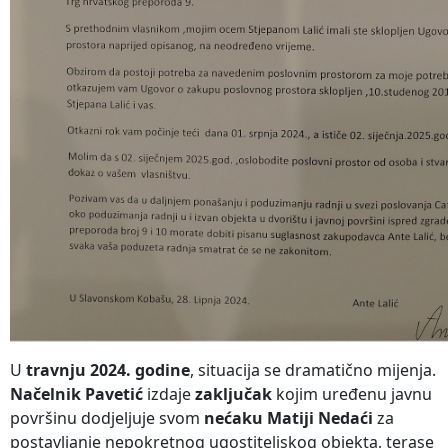
U
travnju 2024. godine
, situacija se dramatično mijenja.
Načelnik Pavetić
izdaje
zaključak
kojim uređenu javnu
površinu dodjeljuje svom
nećaku Matiji Nedaći
za
postavljanje nepokretnog ugostiteljskog objekta, terase