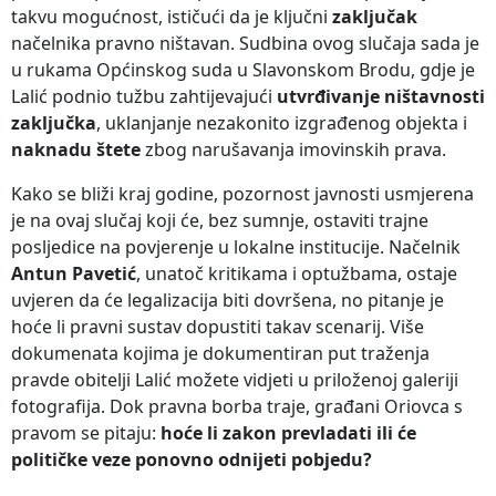
takvu mogućnost, ističući da je ključni
zaključak
načelnika pravno ništavan. Sudbina ovog slučaja sada je
u rukama Općinskog suda u Slavonskom Brodu, gdje je
Lalić podnio tužbu zahtijevajući
utvrđivanje ništavnosti
zaključka
, uklanjanje nezakonito izgrađenog objekta i
naknadu štete
zbog narušavanja imovinskih prava.
Kako se bliži kraj godine, pozornost javnosti usmjerena
je na ovaj slučaj koji će, bez sumnje, ostaviti trajne
posljedice na povjerenje u lokalne institucije. Načelnik
Antun Pavetić
, unatoč kritikama i optužbama, ostaje
uvjeren da će legalizacija biti dovršena, no pitanje je
hoće li pravni sustav dopustiti takav scenarij. Više
dokumenata kojima je dokumentiran put traženja
pravde obitelji Lalić možete vidjeti u priloženoj galeriji
fotografija. Dok pravna borba traje, građani Oriovca s
pravom se pitaju:
hoće li zakon prevladati ili će
političke veze ponovno odnijeti pobjedu?