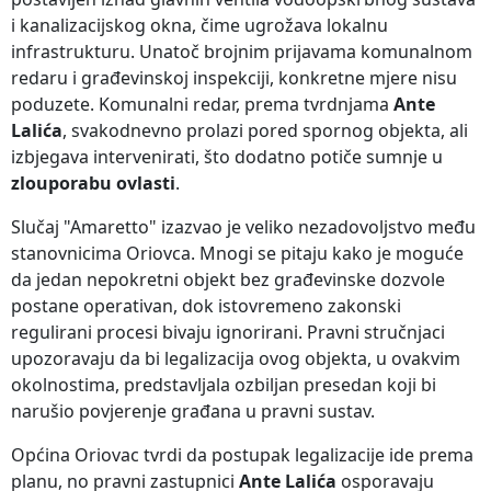
i kanalizacijskog okna, čime ugrožava lokalnu
infrastrukturu. Unatoč brojnim prijavama komunalnom
redaru i građevinskoj inspekciji, konkretne mjere nisu
poduzete. Komunalni redar, prema tvrdnjama
Ante
Lalića
, svakodnevno prolazi pored spornog objekta, ali
izbjegava intervenirati, što dodatno potiče sumnje u
zlouporabu ovlasti
.
Slučaj "Amaretto" izazvao je veliko nezadovoljstvo među
stanovnicima Oriovca. Mnogi se pitaju kako je moguće
da jedan nepokretni objekt bez građevinske dozvole
postane operativan, dok istovremeno zakonski
regulirani procesi bivaju ignorirani. Pravni stručnjaci
upozoravaju da bi legalizacija ovog objekta, u ovakvim
okolnostima, predstavljala ozbiljan presedan koji bi
narušio povjerenje građana u pravni sustav.
Općina Oriovac tvrdi da postupak legalizacije ide prema
planu, no pravni zastupnici
Ante Lalića
osporavaju