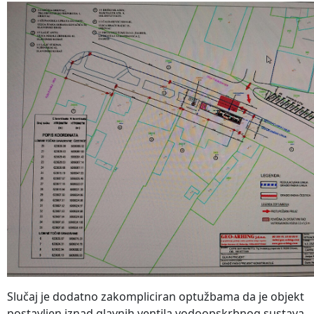
Slučaj je dodatno zakompliciran optužbama da je objekt
postavljen iznad glavnih ventila vodoopskrbnog sustava