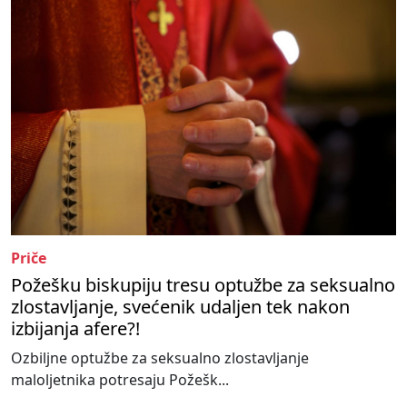
Priče
Požešku biskupiju tresu optužbe za seksualno
zlostavljanje, svećenik udaljen tek nakon
izbijanja afere?!
Ozbiljne optužbe za seksualno zlostavljanje
maloljetnika potresaju Požešk...