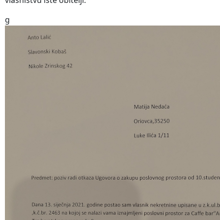
vlasništvu iste obitelji.
g