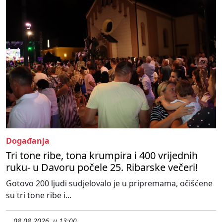
Događanja
Tri tone ribe, tona krumpira i 400 vrijednih
ruku- u Davoru počele 25. Ribarske večeri!
Gotovo 200 ljudi sudjelovalo je u pripremama, očišćene
su tri tone ribe i...
08.08.2026. u 13:00