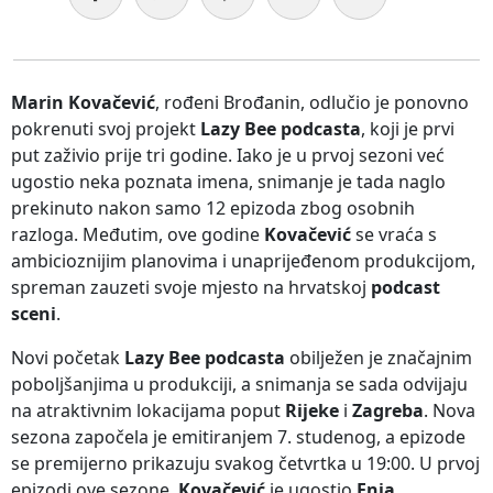
Marin Kovačević
, rođeni Brođanin, odlučio je ponovno
pokrenuti svoj projekt
Lazy Bee podcasta
, koji je prvi
put zaživio prije tri godine. Iako je u prvoj sezoni već
ugostio neka poznata imena, snimanje je tada naglo
prekinuto nakon samo 12 epizoda zbog osobnih
razloga. Međutim, ove godine
Kovačević
se vraća s
ambicioznijim planovima i unaprijeđenom produkcijom,
spreman zauzeti svoje mjesto na hrvatskoj
podcast
sceni
.
Novi početak
Lazy Bee podcasta
obilježen je značajnim
poboljšanjima u produkciji, a snimanja se sada odvijaju
na atraktivnim lokacijama poput
Rijeke
i
Zagreba
. Nova
sezona započela je emitiranjem 7. studenog, a epizode
se premijerno prikazuju svakog četvrtka u 19:00. U prvoj
epizodi ove sezone,
Kovačević
je ugostio
Enia