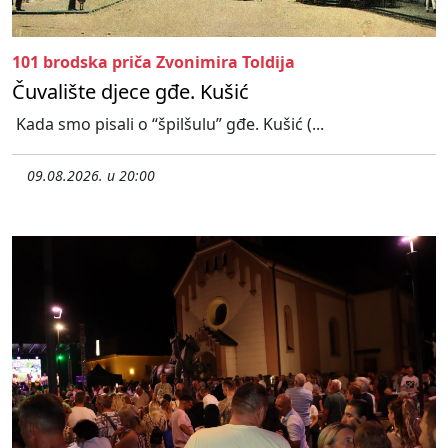
101 brodska priča Zvonimira Toldija
Čuvalište djece gđe. Kušić
Kada smo pisali o “špilšulu” gđe. Kušić (...
09.08.2026. u 20:00