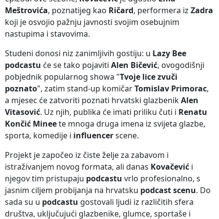
Meštrovića
, poznatijeg kao
Ričard
, performera iz
Zadra
koji je osvojio pažnju javnosti svojim osebujnim
nastupima i stavovima.
Studeni donosi niz zanimljivih gostiju: u
Lazy Bee
podcastu
će se tako pojaviti
Alen Bičević
, ovogodišnji
pobjednik popularnog showa "
Tvoje lice zvuči
poznato
", zatim stand-up komičar
Tomislav Primorac
,
a mjesec će zatvoriti poznati hrvatski glazbenik
Alen
Vitasović
. Uz njih, publika će imati priliku čuti i
Renatu
Končić Minee
te mnoga druga imena iz svijeta glazbe,
sporta, komedije i
influencer
scene.
Projekt je započeo iz čiste želje za zabavom i
istraživanjem novog formata, ali danas
Kovačević
i
njegov tim pristupaju
podcastu
vrlo profesionalno, s
jasnim ciljem probijanja na hrvatsku
podcast scenu
. Do
sada su u
podcastu
gostovali ljudi iz različitih sfera
društva, uključujući glazbenike, glumce, sportaše i