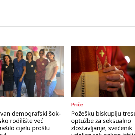
Priče
ivan demografski šok-
Požešku biskupiju tres
ko rodilište već
optužbe za seksualno
šilo cijelu prošlu
zlostavljanje, svećenik