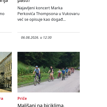
anja
pasti?
Najavljeni koncert Marka
lno
Perkovića Thompsona u Vukovaru
već se opisuje kao događ...
06.08.2026. u 12:30
ra
Priče
Mališani na biciklima,