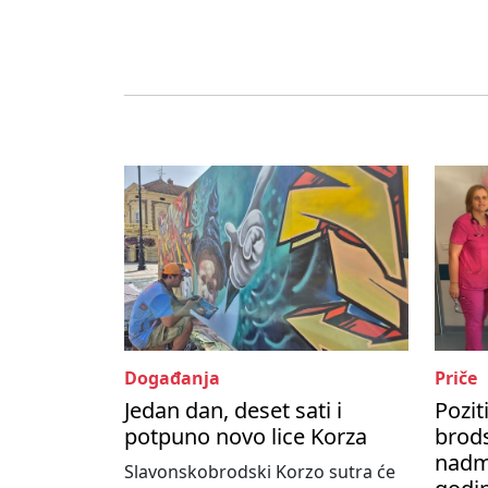
Događanja
Priče
Jedan dan, deset sati i
Pozit
potpuno novo lice Korza
brods
nadma
Slavonskobrodski Korzo sutra će