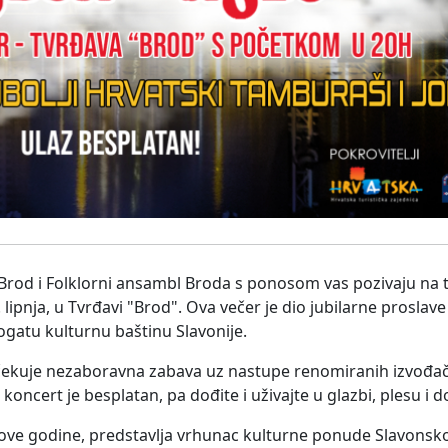
Brod i Folklorni ansambl Broda s ponosom vas pozivaju na
 lipnja, u Tvrđavi "Brod". Ova večer je dio jubilarne proslav
bogatu kulturnu baštinu Slavonije.
 očekuje nezaboravna zabava uz nastupe renomiranih izvođa
koncert je besplatan, pa dođite i uživajte u glazbi, plesu i 
a ove godine, predstavlja vrhunac kulturne ponude Slavons