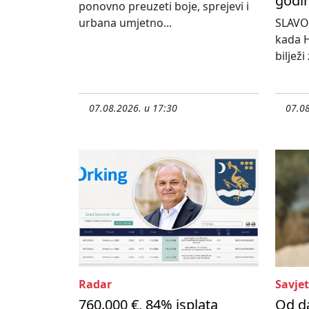
godi
ponovno preuzeti boje, sprejevi i
urbana umjetno...
SLAVO
kada H
bilježi
07.08.2026. u 17:30
07.08
Radar
Savjet
760.000 €, 84% isplata
Od d