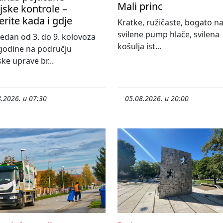
Mali princ
ijske kontrole –
erite kada i gdje
Kratke, ružičaste, bogato n
svilene pump hlače, svilena
 tjedan od 3. do 9. kolovoza
košulja ist...
godine na području
ske uprave br...
.2026. u 07:30
05.08.2026. u 20:00