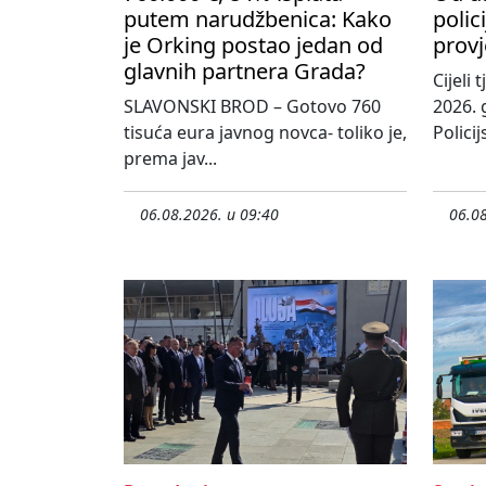
putem narudžbenica: Kako
polic
je Orking postao jedan od
provj
glavnih partnera Grada?
Cijeli
SLAVONSKI BROD – Gotovo 760
2026. 
tisuća eura javnog novca- toliko je,
Policij
prema jav...
06.08.2026. u 09:40
06.08