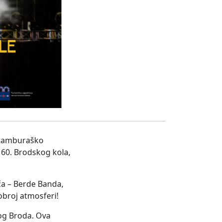
 tamburaško
e 60. Brodskog kola,
ča – Berde Banda,
dobroj atmosferi!
kog Broda. Ova