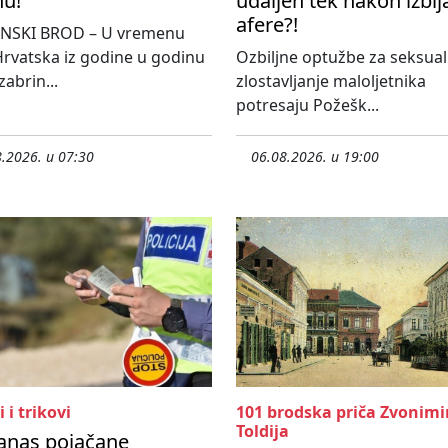
nu!
udaljen tek nakon izbij
afere?!
NSKI BROD – U vremenu
rvatska iz godine u godinu
Ozbiljne optužbe za seksua
 zabrin...
zlostavljanje maloljetnika
potresaju Požešk...
.2026. u 07:30
06.08.2026. u 19:00
i i trikovi
101 brodska priča Zvonimi
Toldija
anas pojačane