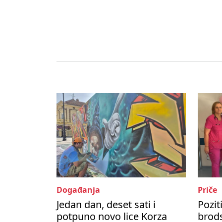
Događanja
Priče
Jedan dan, deset sati i
Pozit
potpuno novo lice Korza
brods