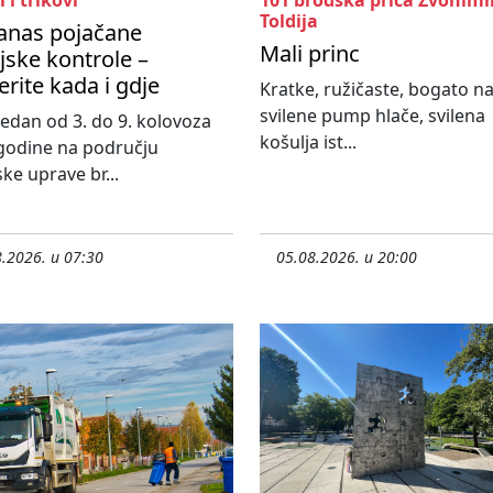
i i trikovi
101 brodska priča Zvonimi
Toldija
anas pojačane
Mali princ
ijske kontrole –
erite kada i gdje
Kratke, ružičaste, bogato n
svilene pump hlače, svilena
 tjedan od 3. do 9. kolovoza
košulja ist...
godine na području
ske uprave br...
.2026. u 07:30
05.08.2026. u 20:00