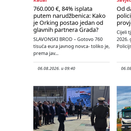
Radar
Savjet
760.000 €, 84% isplata
Od d
putem narudžbenica: Kako
polic
je Orking postao jedan od
provj
glavnih partnera Grada?
Cijeli
SLAVONSKI BROD – Gotovo 760
2026. 
tisuća eura javnog novca- toliko je,
Policij
prema jav...
06.08.2026. u 09:40
06.08