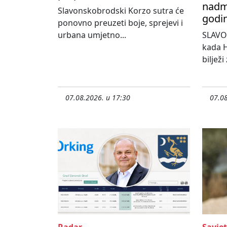
nadma
Slavonskobrodski Korzo sutra će
godi
ponovno preuzeti boje, sprejevi i
urbana umjetno...
SLAVO
kada H
bilježi
07.08.2026. u 17:30
07.08