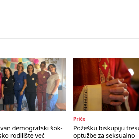
Priče
ivan demografski šok-
Požešku biskupiju tres
ko rodilište već
optužbe za seksualno