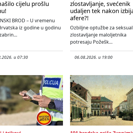
šilo cijelu prošlu
zlostavljanje, svećenik
nu!
udaljen tek nakon izbij
afere?!
NSKI BROD – U vremenu
rvatska iz godine u godinu
Ozbiljne optužbe za seksua
 zabrin...
zlostavljanje maloljetnika
potresaju Požešk...
.2026. u 07:30
06.08.2026. u 19:00