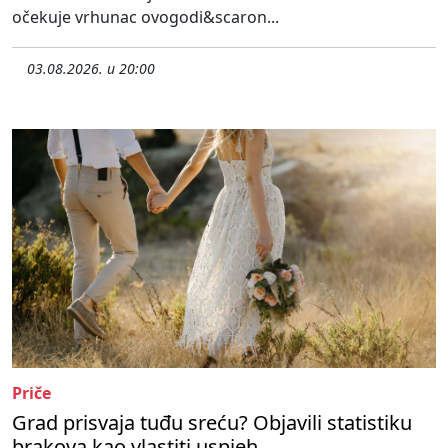
očekuje vrhunac ovogodi&scaron...
03.08.2026. u 20:00
Priče
Grad prisvaja tuđu sreću? Objavili statistiku
brakova kao vlastiti uspjeh