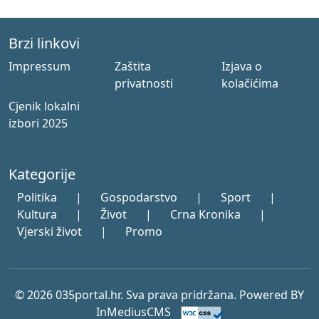
Brzi linkovi
Impressum
Zaštita
Izjava o
privatnosti
kolačićima
Cjenik lokalni
izbori 2025
Kategorije
Politika
|
Gospodarstvo
|
Sport
|
Kultura
|
Život
|
Crna Kronika
|
Vjerski život
|
Promo
© 2026 035portal.hr. Sva prava pridržana. Powered BY
InMediusCMS