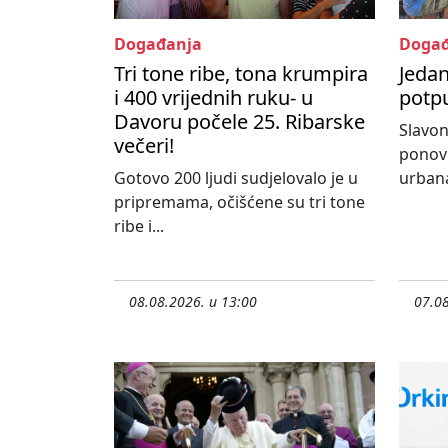
Događanja
Događ
Tri tone ribe, tona krumpira
Jedan
i 400 vrijednih ruku- u
potpu
Davoru počele 25. Ribarske
Slavon
večeri!
ponovn
Gotovo 200 ljudi sudjelovalo je u
urbana
pripremama, očišćene su tri tone
ribe i...
08.08.2026. u 13:00
07.08