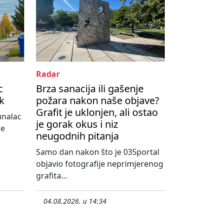
Radar
c
Brza sanacija ili gašenje
ik
požara nakon naše objave?
Grafit je uklonjen, ali ostao
unalac
je gorak okus i niz
ke
neugodnih pitanja
Samo dan nakon što je 035portal
objavio fotografije neprimjerenog
grafita...
04.08.2026. u 14:34