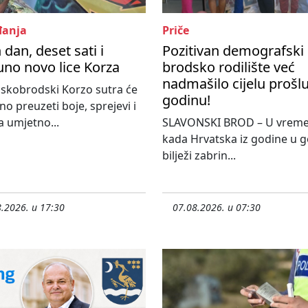
anja
Priče
 dan, deset sati i
Pozitivan demografski 
no novo lice Korza
brodsko rodilište već
nadmašilo cijelu prošl
skobrodski Korzo sutra će
godinu!
o preuzeti boje, sprejevi i
 umjetno...
SLAVONSKI BROD – U vrem
kada Hrvatska iz godine u 
bilježi zabrin...
.2026. u 17:30
07.08.2026. u 07:30