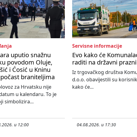
anja
Servisne informacije
ara uputio snažnu
Evo kako će Komunala
ku povodom Oluje,
raditi na državni prazn
ić i Ćosić u Kninu
Iz trgovačkog društva Kom
 počast braniteljima
d.o.o. obavijestili su korisni
olovoz za Hrvatsku nije
kako će...
atum u kalendaru. To je
i simbolizira...
.2026. u 12:00
04.08.2026. u 17:30