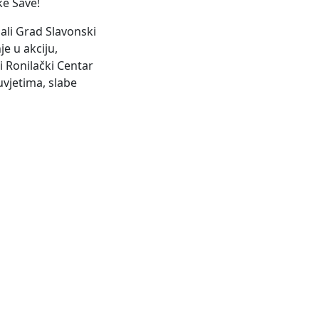
ke Save!
ali Grad Slavonski
je u akciju,
i Ronilački Centar
uvjetima, slabe