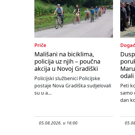
Priče
Događ
Mališani na biciklima,
Dusp
policija uz njih – poučna
poru
akcija u Novoj Gradiški
Maruš
odali
Policijski službenici Policijske
postaje Nova Gradiška sudjelovali
Peti k
su u a...
samo d
dan koj
05.08.2026. u 16:00
05.08