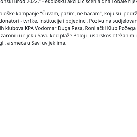
nski Brod 2022." - ekološku akciju čišćenja dna i obale rije
 ekološke kampanje "Čuvam, pazim, ne bacam", koju su podrž
natori - tvrtke, institucije i pojedinci. Pozivu na sudjelovan
lačkih klubova KPA Vodomar Duga Resa, Ronilački Klub Požega 
zaronili u rijeku Savu kod plaže Poloj i, usprskos otežanim 
mogli, a smeća u Savi uvijek ima.