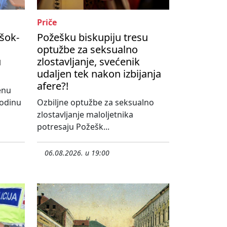
Priče
šok-
Požešku biskupiju tresu
optužbe za seksualno
u
zlostavljanje, svećenik
udaljen tek nakon izbijanja
afere?!
enu
godinu
Ozbiljne optužbe za seksualno
zlostavljanje maloljetnika
potresaju Požešk...
06.08.2026. u 19:00