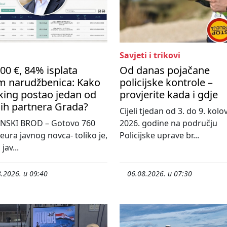
Savjeti i trikovi
00 €, 84% isplata
Od danas pojačane
m narudžbenica: Kako
policijske kontrole –
king postao jedan od
provjerite kada i gdje
ih partnera Grada?
Cijeli tjedan od 3. do 9. kol
NSKI BROD – Gotovo 760
2026. godine na području
 eura javnog novca- toliko je,
Policijske uprave br...
jav...
.2026. u 09:40
06.08.2026. u 07:30