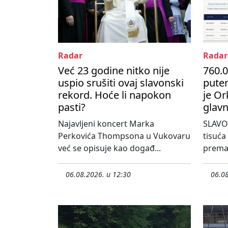
Radar
Radar
Već 23 godine nitko nije
760.0
uspio srušiti ovaj slavonski
pute
rekord. Hoće li napokon
je Or
pasti?
glavn
Najavljeni koncert Marka
SLAVO
Perkovića Thompsona u Vukovaru
tisuća
već se opisuje kao događ...
prema 
06.08.2026. u 12:30
06.08