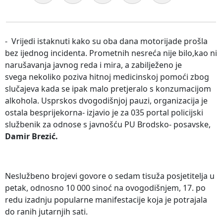
- Vrijedi istaknuti kako su oba dana motorijade prošla
bez ijednog incidenta. Prometnih nesreća nije bilo,kao ni
narušavanja javnog reda i mira, a zabilježeno je
svega nekoliko poziva hitnoj medicinskoj pomoći zbog
slučajeva kada se ipak malo pretjeralo s konzumacijom
alkohola. Usprskos dvogodišnjoj pauzi, organizacija je
ostala besprijekorna- izjavio je za 035 portal policijski
službenik za odnose s javnošću PU Brodsko- posavske,
Damir Brezić.
Neslužbeno brojevi govore o sedam tisuža posjetitelja u
petak, odnosno 10 000 sinoć na ovogodišnjem, 17. po
redu izadnju popularne manifestacije koja je potrajala
do ranih jutarnjih sati.