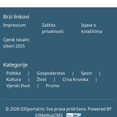
Brzi linkovi
Impressum
Zaštita
Izjava o
privatnosti
kolačićima
Cjenik lokalni
izbori 2025
Kategorije
Politika
|
Gospodarstvo
|
Sport
|
Kultura
|
Život
|
Crna Kronika
|
Vjerski život
|
Promo
© 2026 035portal.hr. Sva prava pridržana. Powered BY
InMediusCMS