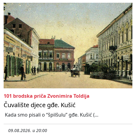
101 brodska priča Zvonimira Toldija
Čuvalište djece gđe. Kušić
Kada smo pisali o “špilšulu” gđe. Kušić (...
09.08.2026. u 20:00