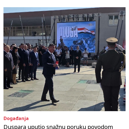
Događanja
Duspara uputio snažnu poruku povodom