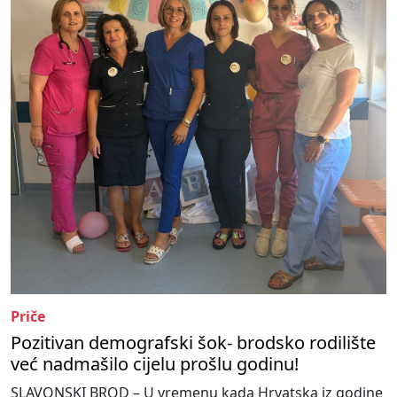
Priče
Pozitivan demografski šok- brodsko rodilište
već nadmašilo cijelu prošlu godinu!
SLAVONSKI BROD – U vremenu kada Hrvatska iz godine