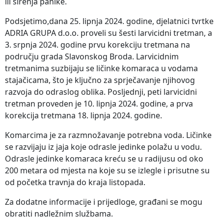
ili širenja panike.
Podsjetimo,dana 25. lipnja 2024. godine, djelatnici tvrtke
ADRIA GRUPA d.o.o. proveli su šesti larvicidni tretman, a
3. srpnja 2024. godine prvu korekciju tretmana na
području grada Slavonskog Broda. Larvicidnim
tretmanima suzbijaju se ličinke komaraca u vodama
stajačicama, što je ključno za sprječavanje njihovog
razvoja do odraslog oblika. Posljednji, peti larvicidni
tretman proveden je 10. lipnja 2024. godine, a prva
korekcija tretmana 18. lipnja 2024. godine.
Komarcima je za razmnožavanje potrebna voda. Ličinke
se razvijaju iz jaja koje odrasle jedinke polažu u vodu.
Odrasle jedinke komaraca kreću se u radijusu od oko
200 metara od mjesta na koje su se izlegle i prisutne su
od početka travnja do kraja listopada.
Za dodatne informacije i prijedloge, građani se mogu
obratiti nadležnim službama.