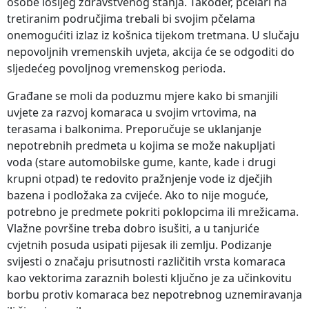
osobe lošijeg zdravstvenog stanja. Također, pčelari na
tretiranim područjima trebali bi svojim pčelama
onemogućiti izlaz iz košnica tijekom tretmana. U slučaju
nepovoljnih vremenskih uvjeta, akcija će se odgoditi do
sljedećeg povoljnog vremenskog perioda.
Građane se moli da poduzmu mjere kako bi smanjili
uvjete za razvoj komaraca u svojim vrtovima, na
terasama i balkonima. Preporučuje se uklanjanje
nepotrebnih predmeta u kojima se može nakupljati
voda (stare automobilske gume, kante, kade i drugi
krupni otpad) te redovito pražnjenje vode iz dječjih
bazena i podložaka za cvijeće. Ako to nije moguće,
potrebno je predmete pokriti poklopcima ili mrežicama.
Vlažne površine treba dobro isušiti, a u tanjuriće
cvjetnih posuda usipati pijesak ili zemlju. Podizanje
svijesti o značaju prisutnosti različitih vrsta komaraca
kao vektorima zaraznih bolesti ključno je za učinkovitu
borbu protiv komaraca bez nepotrebnog uznemiravanja