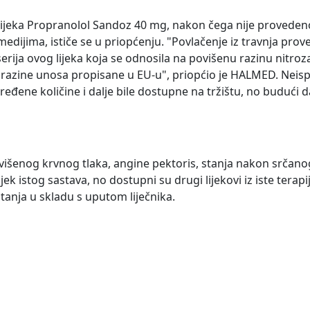
a lijeka Propranolol Sandoz 40 mg, nakon čega nije provede
dijima, ističe se u priopćenju. "Povlačenje iz travnja pro
erija ovog lijeka koja se odnosila na povišenu razinu nitro
e razine unosa propisane u EU-u", priopćio je HALMED. Neis
ređene količine i dalje bile dostupne na tržištu, no budući d
ovišenog krvnog tlaka, angine pektoris, stanja nakon srčanog
ek istog sastava, no dostupni su drugi lijekovi iz iste terap
stanja u skladu s uputom liječnika.