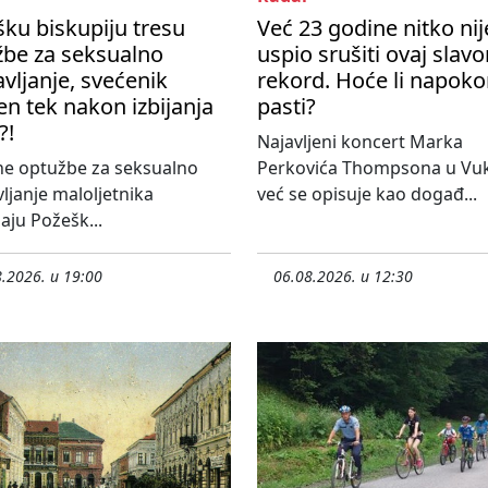
ku biskupiju tresu
Već 23 godine nitko nij
žbe za seksualno
uspio srušiti ovaj slavo
avljanje, svećenik
rekord. Hoće li napok
en tek nakon izbijanja
pasti?
?!
Najavljeni koncert Marka
ne optužbe za seksualno
Perkovića Thompsona u Vu
vljanje maloljetnika
već se opisuje kao događ...
aju Požešk...
.2026. u 19:00
06.08.2026. u 12:30