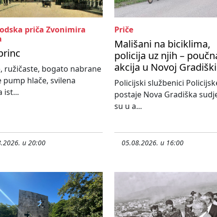
rodska priča Zvonimira
Priče
a
Mališani na biciklima,
princ
policija uz njih – poučn
akcija u Novoj Gradiški
, ružičaste, bogato nabrane
e pump hlače, svilena
Policijski službenici Policijsk
 ist...
postaje Nova Gradiška sudje
su u a...
.2026. u 20:00
05.08.2026. u 16:00