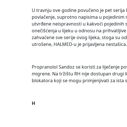
U travnju ove godine povučeno je pet serij
povlačenje, suprotno napisima u pojedinim me
utvrđene neispravnosti u kakvoći pojedinih s
onečišćenja u lijeku u odnosu na prihvatljiv
zahvaćene sve serije ovog lijeka, stoga su od
utrošene, HALMED-u je prijavljena nestašica.
Propranolol Sandoz se koristi za liječenje p
migrene. Na tržištu RH nije dostupan drugi lij
blokatora koji se mogu primjenjivati za ista 
H