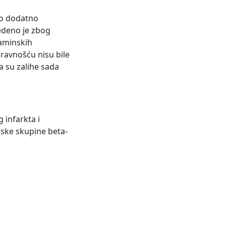
no dodatno
vedeno je zbog
zaminskih
pravnošću nisu bile
a su zalihe sada
 infarkta i
ijske skupine beta-