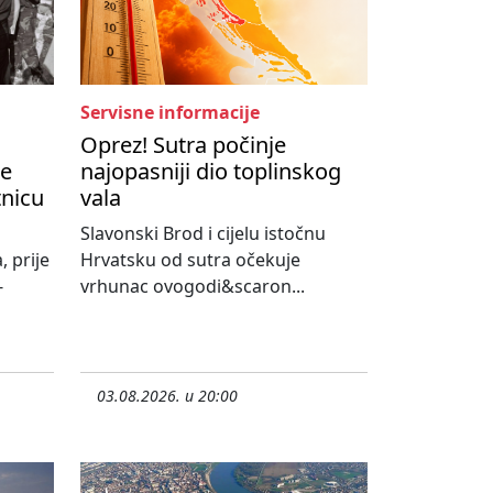
Servisne informacije
Oprez! Sutra počinje
je
najopasniji dio toplinskog
tnicu
vala
Slavonski Brod i cijelu istočnu
, prije
Hrvatsku od sutra očekuje
-
vrhunac ovogodi&scaron...
03.08.2026. u 20:00