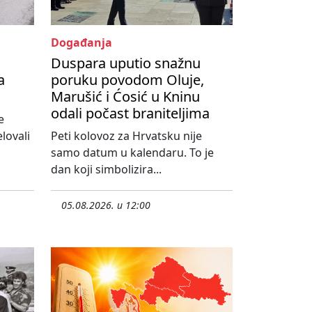
Događanja
Duspara uputio snažnu
a
poruku povodom Oluje,
Marušić i Ćosić u Kninu
odali počast braniteljima
e
lovali
Peti kolovoz za Hrvatsku nije
samo datum u kalendaru. To je
dan koji simbolizira...
05.08.2026. u 12:00