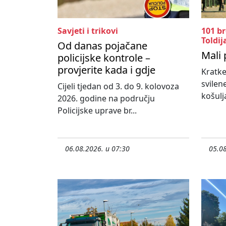
Savjeti i trikovi
101 b
Toldij
Od danas pojačane
Mali 
policijske kontrole –
provjerite kada i gdje
Kratke
svilen
Cijeli tjedan od 3. do 9. kolovoza
košulja
2026. godine na području
Policijske uprave br...
06.08.2026. u 07:30
05.08