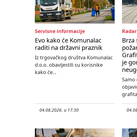
Servisne informacije
Radar
Evo kako će Komunalac
Brza 
raditi na državni praznik
poža
Grafi
Iz trgovačkog društva Komunalac
je go
d.o.o. obavijestili su korisnike
neug
kako će...
Samo d
objavi
grafita
04.08.2026. u 17:30
04.08