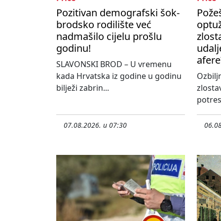
Pozitivan demografski šok-
Požeš
brodsko rodilište već
optu
nadmašilo cijelu prošlu
zlost
godinu!
udalj
afere
SLAVONSKI BROD – U vremenu
kada Hrvatska iz godine u godinu
Ozbilj
bilježi zabrin...
zlosta
potres
07.08.2026. u 07:30
06.08