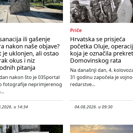
Priče
sanacija ili gašenje
Hrvatska se prisjeća
ra nakon naše objave?
početka Oluje, operaci
t je uklonjen, ali ostao
koja je označila prekre
rak okus i niz
Domovinskog rata
odnih pitanja
Na današnji dan, 4. kolovoza
an nakon što je 035portal
31 godinu započela je vojno
o fotografije neprimjerenog
redarstve...
...
.2026. u 14:34
04.08.2026. u 09:30