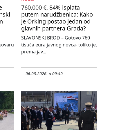
e
760.000 €, 84% isplata
nski
putem narudžbenica: Kako
on
je Orking postao jedan od
glavnih partnera Grada?
SLAVONSKI BROD – Gotovo 760
kovaru
tisuća eura javnog novca- toliko je,
prema jav...
06.08.2026. u 09:40