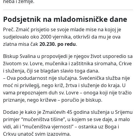
neba i zemlje.
Podsjetnik na mladomisničke dane
Preč. Zmaić prisjetio se svoje mlade mise na kojoj je
sudjelovalo oko 2000 vjernika, otkrivši da mu je ova
zlatna misa čak
20.230. po redu
.
Biskup Svalina u propovijedi je njegov život usporedio sa
životom sv. Lovre, mučenika i zaštitnika siromaha, Crkve
i služenja, čiji se blagdan slavio toga dana.
– Ova podudarnost nije slučajna. Svećenička služba nije
moć ni privilegij, nego križ, žrtva i služenje do kraja. U
vama prepoznajem duh sv. Lovre – onoga koji nije tražio
priznanje, nego križeve – poručio je biskup.
Dodao je kako je Zmaićevih 45 godina služenja u Srijemu
primjer “mučeništva tišine”, u kojem se sve daje, a malo
vidi, ali i “mučeništva vjernosti” – ostanka uz Boga i
Crkvu unatoč svim izazovima.