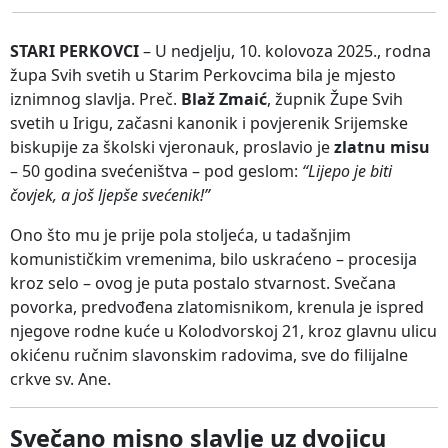
STARI PERKOVCI
– U nedjelju, 10. kolovoza 2025., rodna
župa Svih svetih u Starim Perkovcima bila je mjesto
iznimnog slavlja. Preč.
Blaž Zmaić
, župnik Župe Svih
svetih u Irigu, začasni kanonik i povjerenik Srijemske
biskupije za školski vjeronauk, proslavio je
zlatnu misu
– 50 godina svećeništva – pod geslom:
“Lijepo je biti
čovjek, a još ljepše svećenik!”
Ono što mu je prije pola stoljeća, u tadašnjim
komunističkim vremenima, bilo uskraćeno – procesija
kroz selo – ovog je puta postalo stvarnost. Svečana
povorka, predvođena zlatomisnikom, krenula je ispred
njegove rodne kuće u Kolodvorskoj 21, kroz glavnu ulicu
okićenu ručnim slavonskim radovima, sve do filijalne
crkve sv. Ane.
Svečano misno slavlje uz dvojicu