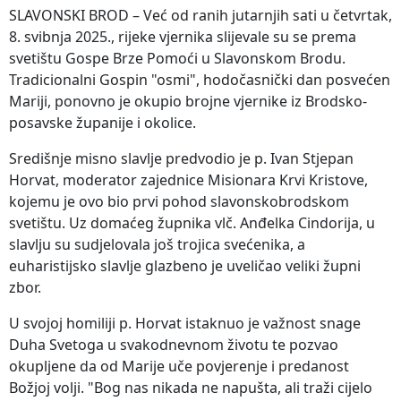
SLAVONSKI BROD – Već od ranih jutarnjih sati u četvrtak,
8. svibnja 2025., rijeke vjernika slijevale su se prema
svetištu Gospe Brze Pomoći u Slavonskom Brodu.
Tradicionalni Gospin "osmi", hodočasnički dan posvećen
Mariji, ponovno je okupio brojne vjernike iz Brodsko-
posavske županije i okolice.
Središnje misno slavlje predvodio je p. Ivan Stjepan
Horvat, moderator zajednice Misionara Krvi Kristove,
kojemu je ovo bio prvi pohod slavonskobrodskom
svetištu. Uz domaćeg župnika vlč. Anđelka Cindorija, u
slavlju su sudjelovala još trojica svećenika, a
euharistijsko slavlje glazbeno je uveličao veliki župni
zbor.
U svojoj homiliji p. Horvat istaknuo je važnost snage
Duha Svetoga u svakodnevnom životu te pozvao
okupljene da od Marije uče povjerenje i predanost
Božjoj volji. "Bog nas nikada ne napušta, ali traži cijelo