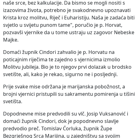
naše srce, bez kalkulacije. Da bismo se mogli nositi s
izazovima života, potrebno je svakodnevno upoznavati
Krista kroz molitvu, Riječ i Euharistiju. Naša je zadaća biti
svjetlo u svijetu punom tame", poručio je p. Horvat,
pozvavši vjernike da u tome ustraju uz zagovor Nebeske
Majke.
Domaći župnik Cindori zahvalio je p. Horvatu na
poticajnim riječima te zajedno s vjernicima izmolio
Molitvu jubileja. Bio je to njegov prvi dolazak u brodsko
svetište, ali, kako je rekao, sigurno ne i posljednji.
Prije svake mise održana je marijanska pobožnost, a
brojni vjernici pristupili su sakramentu pomirenja u tišini
svetišta.
Dopodnevne mise predvodili su vlč. Josip Vuksanović i
domaći župnik Cindori, dok je popodnevno slavlje
predvodio preč. Tomislav Ćorluka, župnik Župe
Bezgrješnog Srca Marijina, u zajedništvu sa svojim