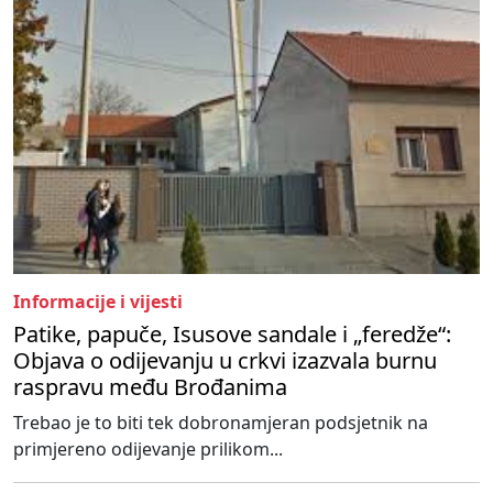
Informacije i vijesti
Patike, papuče, Isusove sandale i „feredže“:
Objava o odijevanju u crkvi izazvala burnu
raspravu među Brođanima
Trebao je to biti tek dobronamjeran podsjetnik na
primjereno odijevanje prilikom...