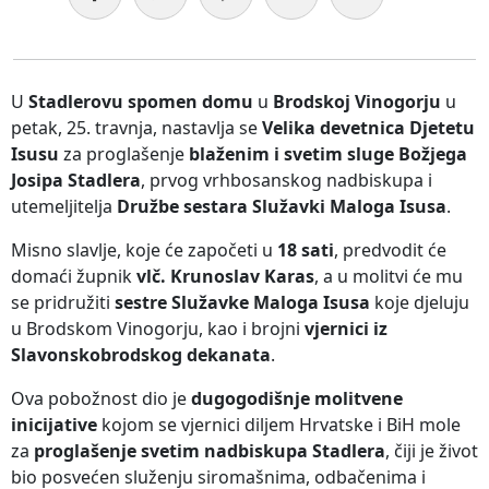
U
Stadlerovu spomen domu
u
Brodskoj Vinogorju
u
petak, 25. travnja, nastavlja se
Velika devetnica Djetetu
Isusu
za proglašenje
blaženim i svetim sluge Božjega
Josipa Stadlera
, prvog vrhbosanskog nadbiskupa i
utemeljitelja
Družbe sestara Služavki Maloga Isusa
.
Misno slavlje, koje će započeti u
18 sati
, predvodit će
domaći župnik
vlč. Krunoslav Karas
, a u molitvi će mu
se pridružiti
sestre Služavke Maloga Isusa
koje djeluju
u Brodskom Vinogorju, kao i brojni
vjernici iz
Slavonskobrodskog dekanata
.
Ova pobožnost dio je
dugogodišnje molitvene
inicijative
kojom se vjernici diljem Hrvatske i BiH mole
za
proglašenje svetim nadbiskupa Stadlera
, čiji je život
bio posvećen služenju siromašnima, odbačenima i