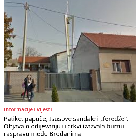
Informacije i vijesti
Patike, papuče, Isusove sandale i „feredže“:
Objava o odijevanju u crkvi izazvala burnu
raspravu među Brođanima