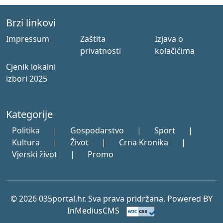
Brzi linkovi
Impressum
Zaštita
Izjava o
privatnosti
kolačićima
Cjenik lokalni
izbori 2025
Kategorije
Politika
|
Gospodarstvo
|
Sport
|
Kultura
|
Život
|
Crna Kronika
|
Vjerski život
|
Promo
© 2026 035portal.hr. Sva prava pridržana. Powered BY
InMediusCMS