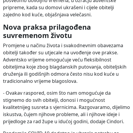
posvetimo dovoljno vremena, u ozračju adventske
pripreme, kada su domovi ukrašeni i cijele obitelji
zajedno kod kuće, objašnjava velečasni.
Nova praksa prilagođena
suvremenom životu
Promjene u načinu života i svakodnevnim obavezama
obitelji također su utjecale na uvođenje ove prakse.
Adventsko vrijeme omogućuje veću fleksibilnost
obiteljima koje zbog blagdanskih putovanja, obiteljskih
druženja ili godišnjih odmora često nisu kod kuće u
tradicionalno vrijeme blagoslova.
- Ovakav raspored, osim što nam omogućuje da
stignemo do svih obitelji, donosi i mogućnost
kvalitetnijeg susreta s vjernicima. Razgovaramo, dijelimo
iskustva, čujem njihove probleme, ali i njihove ideje i
prijedloge za rad župe u idućoj godini, dodaje Cindori.