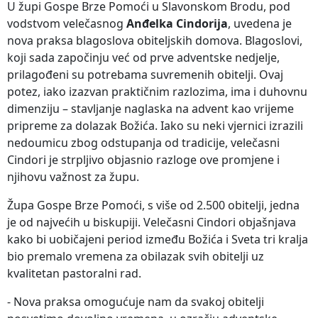
U župi Gospe Brze Pomoći u Slavonskom Brodu, pod
vodstvom velečasnog
Anđelka Cindorija
, uvedena je
nova praksa blagoslova obiteljskih domova. Blagoslovi,
koji sada započinju već od prve adventske nedjelje,
prilagođeni su potrebama suvremenih obitelji. Ovaj
potez, iako izazvan praktičnim razlozima, ima i duhovnu
dimenziju – stavljanje naglaska na advent kao vrijeme
pripreme za dolazak Božića. Iako su neki vjernici izrazili
nedoumicu zbog odstupanja od tradicije, velečasni
Cindori je strpljivo objasnio razloge ove promjene i
njihovu važnost za župu.
Župa Gospe Brze Pomoći, s više od 2.500 obitelji, jedna
je od najvećih u biskupiji. Velečasni Cindori objašnjava
kako bi uobičajeni period između Božića i Sveta tri kralja
bio premalo vremena za obilazak svih obitelji uz
kvalitetan pastoralni rad.
- Nova praksa omogućuje nam da svakoj obitelji