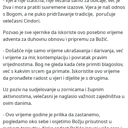
- Vjera nije statična, nije vezana samo za običaje, već je
živa i mora pratiti suvremene izazove. Vjera je naš odnos
s Bogom, a ne puko pridržavanje tradicije, poručuje
velečasni Cindori.
Pozvao je sve vjernike da iskoriste ovo posebno vrijeme
adventa za duhovnu obnovu i pripremu za Božić.
- Došašće nije samo vrijeme ukrašavanja i darivanja, već
i vrijeme za mir, kontemplaciju i povratak pravim
vrijednostima. Bog ne gleda kada ćete primiti blagoslov,
već s kakvim srcem ga primate. Iskoristite ovo vrijeme
da pronađete radost u vjeri i dijelite je s drugima.
Uz poziv na sudjelovanje u zornicama i župnim
aktivnostima, velečasni je naglasio važnost zajedništva u
ovim danima.
- Ovo vrijeme godine je prilika da zastanemo,
pogledamo oko sebe i osjetimo Božju prisutnost u