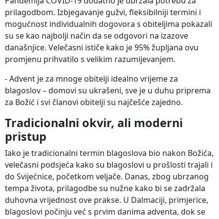
Pandemija COVID-19 dodatno je ubrzala potrebu za
prilagodbom. Izbjegavanje gužvi, fleksibilniji termini i
mogućnost individualnih dogovora s obiteljima pokazali
su se kao najbolji način da se odgovori na izazove
današnjice. Velečasni ističe kako je 95% župljana ovu
promjenu prihvatilo s velikim razumijevanjem.
- Advent je za mnoge obitelji idealno vrijeme za
blagoslov – domovi su ukrašeni, sve je u duhu priprema
za Božić i svi članovi obitelji su najčešće zajedno.
Tradicionalni okvir, ali moderni
pristup
Iako je tradicionalni termin blagoslova bio nakon Božića,
velečasni podsjeća kako su blagoslovi u prošlosti trajali i
do Svijećnice, početkom veljače. Danas, zbog ubrzanog
tempa života, prilagodbe su nužne kako bi se zadržala
duhovna vrijednost ove prakse. U Dalmaciji, primjerice,
blagoslovi počinju već s prvim danima adventa, dok se