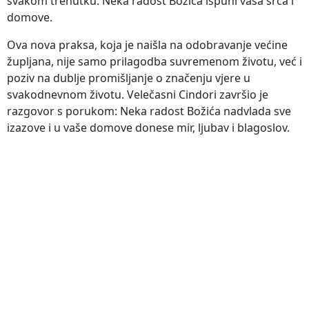
svakom trenutku. Neka radost Božića ispuni vaša srca i
domove.
Ova nova praksa, koja je naišla na odobravanje većine
župljana, nije samo prilagodba suvremenom životu, već i
poziv na dublje promišljanje o značenju vjere u
svakodnevnom životu. Velečasni Cindori završio je
razgovor s porukom: Neka radost Božića nadvlada sve
izazove i u vaše domove donese mir, ljubav i blagoslov.