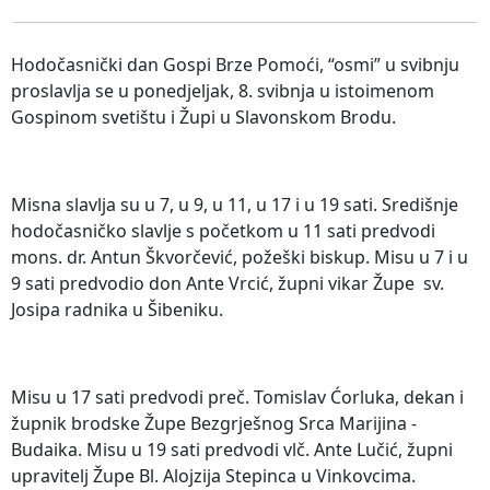
Hodočasnički dan Gospi Brze Pomoći, “osmi” u svibnju
proslavlja se u ponedjeljak, 8. svibnja u istoimenom
Gospinom svetištu i Župi u Slavonskom Brodu.
Misna slavlja su u 7, u 9, u 11, u 17 i u 19 sati. Središnje
hodočasničko slavlje s početkom u 11 sati predvodi
mons. dr. Antun Škvorčević, požeški biskup. Misu u 7 i u
9 sati predvodio don Ante Vrcić, župni vikar Župe sv.
Josipa radnika u Šibeniku.
Misu u 17 sati predvodi preč. Tomislav Ćorluka, dekan i
župnik brodske Župe Bezgrješnog Srca Marijina -
Budaika. Misu u 19 sati predvodi vlč. Ante Lučić, župni
upravitelj Župe Bl. Alojzija Stepinca u Vinkovcima.