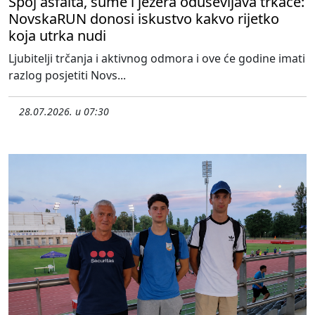
Spoj asfalta, šume i jezera oduševljava trkače:
NovskaRUN donosi iskustvo kakvo rijetko
koja utrka nudi
Ljubitelji trčanja i aktivnog odmora i ove će godine imati
razlog posjetiti Novs...
28.07.2026. u 07:30