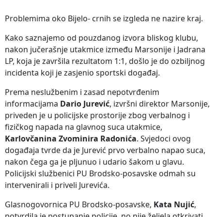
Problemima oko Bijelo- crnih se izgleda ne nazire kraj.
Kako saznajemo od pouzdanog izvora bliskog klubu,
nakon jučerašnje utakmice između Marsonije i Jadrana
LP, koja je završila rezultatom 1:1, došlo je do ozbiljnog
incidenta koji je zasjenio sportski događaj.
Prema neslužbenim i zasad nepotvrđenim
informacijama
Dario Jurević
, izvršni direktor Marsonije,
priveden je u policijske prostorije zbog verbalnog i
fizičkog napada na glavnog suca utakmice,
Karlovčanina Zvominira Radonića
. Svjedoci ovog
događaja tvrde da je Jurević prvo verbalno napao suca,
nakon čega ga je pljunuo i udario šakom u glavu.
Policijski službenici PU Brodsko-posavske odmah su
intervenirali i priveli Jurevića.
Glasnogovornica PU Brodsko-posavske,
Kata Nujić
,
potvrdila je postupanje policije, no nije željela otkrivati