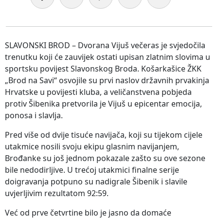
SLAVONSKI BROD – Dvorana Vijuš večeras je svjedočila
trenutku koji će zauvijek ostati upisan zlatnim slovima u
sportsku povijest Slavonskog Broda. Košarkašice ŽKK
„Brod na Savi“ osvojile su prvi naslov državnih prvakinja
Hrvatske u povijesti kluba, a veličanstvena pobjeda
protiv Šibenika pretvorila je Vijuš u epicentar emocija,
ponosa i slavlja.
Pred više od dvije tisuće navijača, koji su tijekom cijele
utakmice nosili svoju ekipu glasnim navijanjem,
Brođanke su još jednom pokazale zašto su ove sezone
bile nedodirljive. U trećoj utakmici finalne serije
doigravanja potpuno su nadigrale Šibenik i slavile
uvjerljivim rezultatom 92:59.
Već od prve četvrtine bilo je jasno da domaće