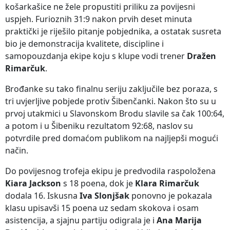
košarkašice ne žele propustiti priliku za povijesni
uspjeh. Furioznih 31:9 nakon prvih deset minuta
praktički je riješilo pitanje pobjednika, a ostatak susreta
bio je demonstracija kvalitete, discipline i
samopouzdanja ekipe koju s klupe vodi trener
Dražen
Rimarčuk
.
Brođanke su tako finalnu seriju zaključile bez poraza, s
tri uvjerljive pobjede protiv Šibenčanki. Nakon što su u
prvoj utakmici u Slavonskom Brodu slavile sa čak 100:64,
a potom i u Šibeniku rezultatom 92:68, naslov su
potvrdile pred domaćom publikom na najljepši mogući
način.
Do povijesnog trofeja ekipu je predvodila raspoložena
Kiara Jackson
s 18 poena, dok je
Klara Rimarčuk
dodala 16. Iskusna
Iva Slonjšak
ponovno je pokazala
klasu upisavši 15 poena uz sedam skokova i osam
asistencija, a sjajnu partiju odigrala je i
Ana Marija