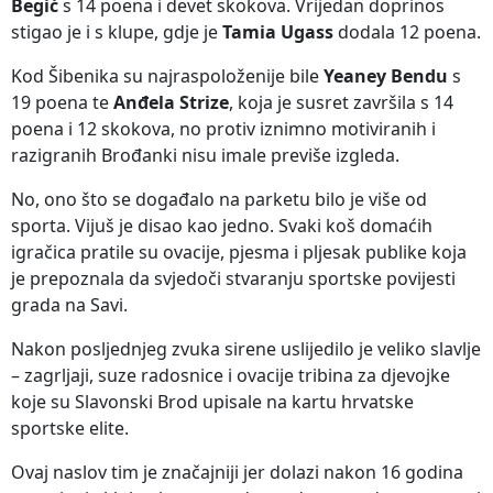
Begić
s 14 poena i devet skokova. Vrijedan doprinos
stigao je i s klupe, gdje je
Tamia Ugass
dodala 12 poena.
Kod Šibenika su najraspoloženije bile
Yeaney Bendu
s
19 poena te
Anđela Strize
, koja je susret završila s 14
poena i 12 skokova, no protiv iznimno motiviranih i
razigranih Brođanki nisu imale previše izgleda.
No, ono što se događalo na parketu bilo je više od
sporta. Vijuš je disao kao jedno. Svaki koš domaćih
igračica pratile su ovacije, pjesma i pljesak publike koja
je prepoznala da svjedoči stvaranju sportske povijesti
grada na Savi.
Nakon posljednjeg zvuka sirene uslijedilo je veliko slavlje
– zagrljaji, suze radosnice i ovacije tribina za djevojke
koje su Slavonski Brod upisale na kartu hrvatske
sportske elite.
Ovaj naslov tim je značajniji jer dolazi nakon 16 godina