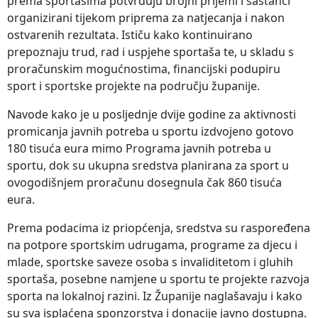
prema sportašima potvrđuju brojni prijemi i sastanci
organizirani tijekom priprema za natjecanja i nakon
ostvarenih rezultata. Ističu kako kontinuirano
prepoznaju trud, rad i uspjehe sportaša te, u skladu s
proračunskim mogućnostima, financijski podupiru
sport i sportske projekte na području županije.
Navode kako je u posljednje dvije godine za aktivnosti
promicanja javnih potreba u sportu izdvojeno gotovo
180 tisuća eura mimo Programa javnih potreba u
sportu, dok su ukupna sredstva planirana za sport u
ovogodišnjem proračunu dosegnula čak 860 tisuća
eura.
Prema podacima iz priopćenja, sredstva su raspoređena
na potpore sportskim udrugama, programe za djecu i
mlade, sportske saveze osoba s invaliditetom i gluhih
sportaša, posebne namjene u sportu te projekte razvoja
sporta na lokalnoj razini. Iz Županije naglašavaju i kako
su sva isplaćena sponzorstva i donacije javno dostupna.