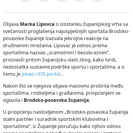
Objava
Marka Lipovca
o izostanku županijskog vrha sa
svečanosti proglašenja najuspješnijih sportaša Brodsko-
posavske županije izazvala jebrojne reakcije na
društvenim mrežama. Lipovac je odnos prema
sportašima nazvao „sramotnim i bezobraznim“,
prozvavši pritom županijsku vlast zbog, kako tvrdi,
nedostatka sustavne podrške sportu i sportašima, a o
čemu je
pisao i 035 portal
..
Nakon što se njegova objava masovno proširila među
sportašima, roditeljima i građanima, priopćenjem se
oglasila i
Brodsko-posavska županija
.
U priopćenju naslovljenom „Brodsko-posavska županija
stalni partner i suradnik sportskim klubovima i
sportašima“, iz Županije poručuju kako njihov odnos