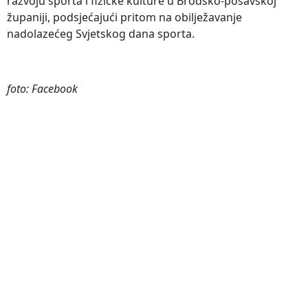
razvoju sporta i fizičke kulture u Brodsko-posavskoj
županiji, podsjećajući pritom na obilježavanje
nadolazećeg Svjetskog dana sporta.
foto: Facebook