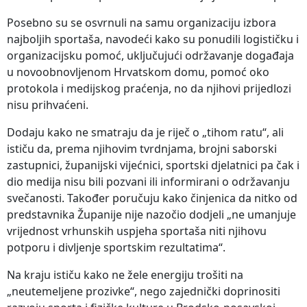
Posebno su se osvrnuli na samu organizaciju izbora
najboljih sportaša, navodeći kako su ponudili logističku i
organizacijsku pomoć, uključujući održavanje događaja
u novoobnovljenom Hrvatskom domu, pomoć oko
protokola i medijskog praćenja, no da njihovi prijedlozi
nisu prihvaćeni.
Dodaju kako ne smatraju da je riječ o „tihom ratu“, ali
ističu da, prema njihovim tvrdnjama, brojni saborski
zastupnici, županijski vijećnici, sportski djelatnici pa čak i
dio medija nisu bili pozvani ili informirani o održavanju
svečanosti. Također poručuju kako činjenica da nitko od
predstavnika Županije nije nazočio dodjeli „ne umanjuje
vrijednost vrhunskih uspjeha sportaša niti njihovu
potporu i divljenje sportskim rezultatima“.
Na kraju ističu kako ne žele energiju trošiti na
„neutemeljene prozivke“, nego zajednički doprinositi