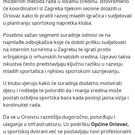
modernih metoda rada u lokalnu sredinu. Istovremeno
će koordinatori iz Zagreba tijekom sezone dolaziti u
Oriovac kako bi pratili razvoj mladih igračica i sudjelovali
u planiranju sportskog napretka kluba.
Posebno važan segment suradnje odnosi se na
najmlađe odbojkašice koje će dobiti priliku sudjelovati
na internim turnirima u Zagrebu te igrati protiv
vršnjakinja iz vrhunskih hrvatskih sredina. Upravo takva
iskustva često predstavljaju ključnu razliku u razvoju
mladih sportašica i njihovu sportskom sazrijevanju.
U klubu vjeruju kako će suradnja dodatno motivirati
djecu i roditelje te potvrditi da i manja sredina može
postati ozbiljna sportska baza kada postoji jasna vizija i
kontinuitet rada.
Da se u Oriovcu razmišlja dugoročno, potvrđuju i
ulaganja u infrastrukturu. Uz podršku
Općine Oriovac
,
u sportskoj dvorani već se postavljaju novi profesionalni