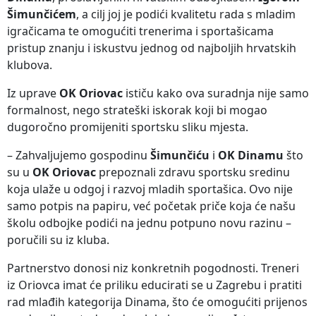
Šimunčićem
, a cilj joj je podići kvalitetu rada s mladim
igračicama te omogućiti trenerima i sportašicama
pristup znanju i iskustvu jednog od najboljih hrvatskih
klubova.
Iz uprave
OK Oriovac
ističu kako ova suradnja nije samo
formalnost, nego strateški iskorak koji bi mogao
dugoročno promijeniti sportsku sliku mjesta.
– Zahvaljujemo gospodinu
Šimunčiću
i
OK Dinamu
što
su u
OK Oriovac
prepoznali zdravu sportsku sredinu
koja ulaže u odgoj i razvoj mladih sportašica. Ovo nije
samo potpis na papiru, već početak priče koja će našu
školu odbojke podići na jednu potpuno novu razinu –
poručili su iz kluba.
Partnerstvo donosi niz konkretnih pogodnosti. Treneri
iz Oriovca imat će priliku educirati se u Zagrebu i pratiti
rad mlađih kategorija Dinama, što će omogućiti prijenos