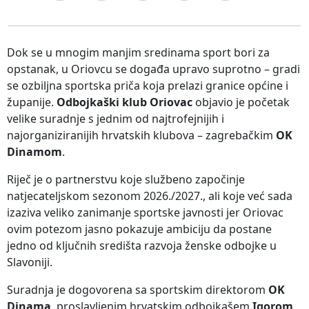
Dok se u mnogim manjim sredinama sport bori za
opstanak, u Oriovcu se događa upravo suprotno – gradi
se ozbiljna sportska priča koja prelazi granice općine i
županije.
Odbojkaški klub Oriovac
objavio je početak
velike suradnje s jednim od najtrofejnijih i
najorganiziranijih hrvatskih klubova – zagrebačkim
OK
Dinamom
.
Riječ je o partnerstvu koje službeno započinje
natjecateljskom sezonom 2026./2027., ali koje već sada
izaziva veliko zanimanje sportske javnosti jer Oriovac
ovim potezom jasno pokazuje ambiciju da postane
jedno od ključnih središta razvoja ženske odbojke u
Slavoniji.
Suradnja je dogovorena sa sportskim direktorom
OK
Dinama
, proslavljenim hrvatskim odbojkašem
Igorom