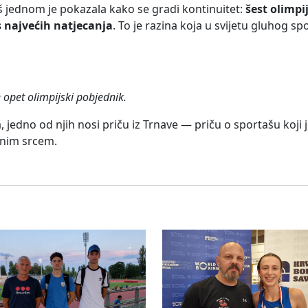
š jednom je pokazala kako se gradi kontinuitet:
šest olimpi
s najvećih natjecanja
. To je razina koja u svijetu gluhog sp
e opet olimpijski pobjednik.
, jedno od njih nosi priču iz Trnave — priču o sportašu koji
unim srcem.