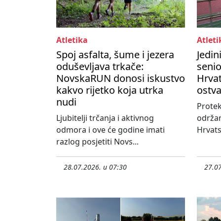
Atletika
Atleti
Spoj asfalta, šume i jezera
Jedin
oduševljava trkače:
seni
NovskaRUN donosi iskustvo
Hrvat
kakvo rijetko koja utrka
ostva
nudi
Protek
Ljubitelji trčanja i aktivnog
održa
odmora i ove će godine imati
Hrvats
razlog posjetiti Novs...
28.07.2026. u 07:30
27.07