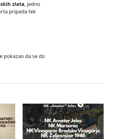
jskih zlata
, jedno
orta pripada tek
 je pokazao da se do