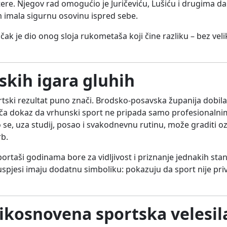
utere. Njegov rad omogućio je Juričeviću, Lušiću i drugima da 
 imala sigurnu osovinu ispred sebe.
učak je dio onog sloja rukometaša koji čine razliku – bez velik
skih igara gluhih
ski rezultat puno znači. Brodsko-posavska županija dobila 
priča dokaz da vrhunski sport ne pripada samo profesionalni
se, uza studij, posao i svakodnevnu rutinu, može graditi oz
rb.
portaši godinama bore za vidljivost i priznanje jednakih sta
uspjesi imaju dodatnu simboliku: pokazuju da sport nije priv
ikosnovena sportska velesil