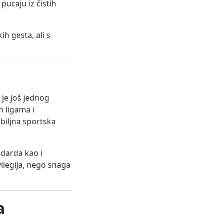
pucaju iz čistih
ih gesta, ali s
je još jednog
m ligama i
biljna sportska
ndarda kao i
ilegija, nego snaga
a