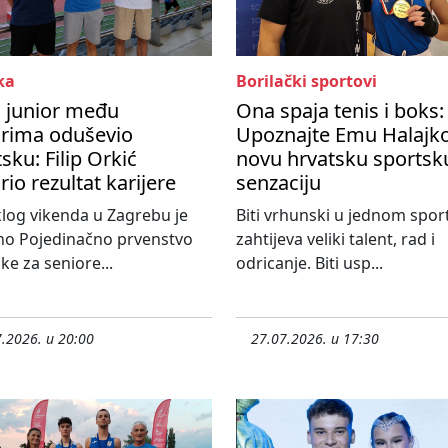
ka
Borilački sportovi
i junior među
Ona spaja tenis i boks:
orima oduševio
Upoznajte Emu Halajko
sku: Filip Orkić
novu hrvatsku sportsk
rio rezultat karijere
senzaciju
log vikenda u Zagrebu je
Biti vrhunski u jednom spor
no Pojedinačno prvenstvo
zahtijeva veliki talent, rad i
ke za seniore...
odricanje. Biti usp...
.2026. u 20:00
27.07.2026. u 17:30