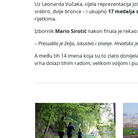
Uz Leonarda Vučaka, cijela reprezentacija jo
srebro, dvije bronce – i ukupno
17 medalja 
rijetkima.
Izbornik
Mario Sirotić
nakon finala je rekao:
–
Presudila je želja, iskustvo i znanje. Hrvatska j
A među tih 14 imena koja su to zlato donijela
vrha dolazi tihim radom, velikom voljom i p