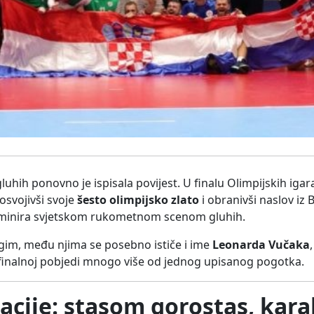
ih ponovno je ispisala povijest. U finalu Olimpijskih igara
 osvojivši svoje
šesto olimpijsko zlato
i obranivši naslov iz B
dominira svjetskom rukometnom scenom gluhih.
ugim, među njima se posebno ističe i ime
Leonarda Vučaka
os finalnoj pobjedi mnogo više od jednog upisanog pogotka.
tacije: stasom gorostas, kar