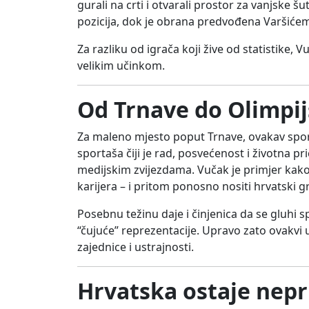
gurali na crti i otvarali prostor za vanjske š
pozicija, dok je obrana predvođena Varšićem
Za razliku od igrača koji žive od statistike, V
velikim učinkom.
Od Trnave do Olimpij
Za maleno mjesto poput Trnave, ovakav sport
sportaša čiji je rad, posvećenost i životna 
medijskim zvijezdama. Vučak je primjer kako 
karijera – i pritom ponosno nositi hrvatski g
Posebnu težinu daje i činjenica da se gluhi s
“čujuće” reprezentacije. Upravo zato ovakvi 
zajednice i ustrajnosti.
Hrvatska ostaje nepr