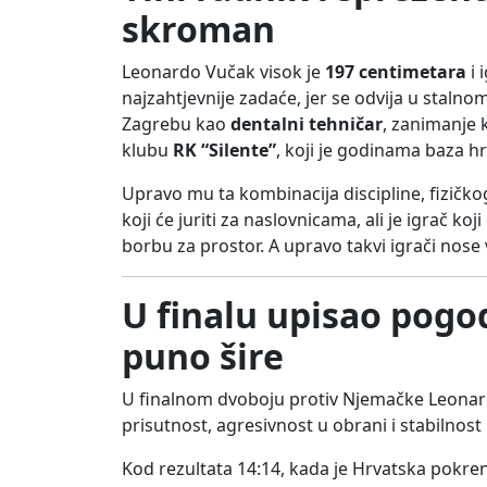
skroman
Leonardo Vučak visok je
197 centimetara
i 
najzahtjevnije zadaće, jer se odvija u staln
Zagrebu kao
dentalni tehničar
, zanimanje 
klubu
RK “Silente”
, koji je godinama baza h
Upravo mu ta kombinacija discipline, fizičk
koji će juriti za naslovnicama, ali je igrač koj
borbu za prostor. A upravo takvi igrači nose
U finalu upisao pogod
puno šire
U finalnom dvoboju protiv Njemačke Leonardo 
prisutnost, agresivnost u obrani i stabilnost
Kod rezultata 14:14, kada je Hrvatska pokre