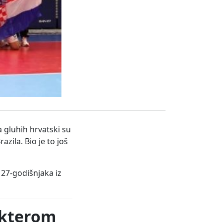
 gluhih hrvatski su
razila. Bio je to još
, 27-godišnjaka iz
akterom