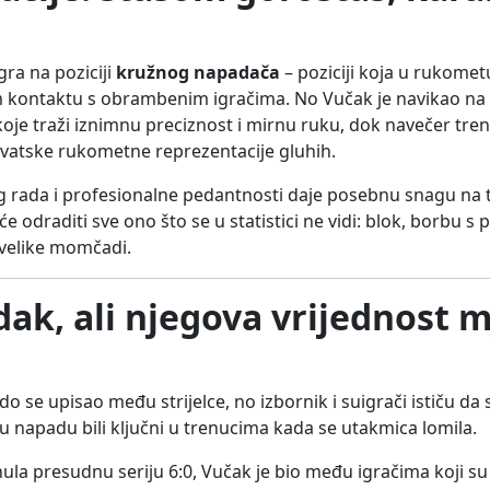
igra na poziciji
kružnog napadača
– poziciji koja u rukometu
om kontaktu s obrambenim igračima. No Vučak je navikao na iz
koje traži iznimnu preciznost i mirnu ruku, dok navečer tr
rvatske rukometne reprezentacije gluhih.
og rada i profesionalne pedantnosti daje posebnu snagu na t
i će odraditi sve ono što se u statistici ne vidi: blok, borbu s
 velike momčadi.
ak, ali njegova vrijednost m
se upisao među strijelce, no izbornik i suigrači ističu da 
 u napadu bili ključni u trenucima kada se utakmica lomila.
nula presudnu seriju 6:0, Vučak je bio među igračima koji 