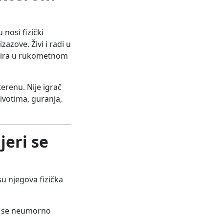
 nosi fizički
azove. Živi i radi u
enira u rukometnom
erenu. Nije igrač
 pivotima, guranja,
jeri se
su njegova fizička
su se neumorno