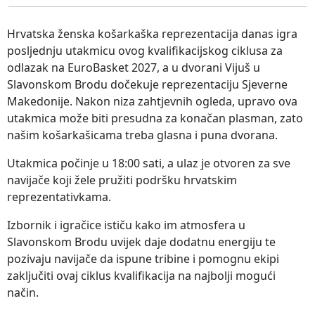
Hrvatska ženska košarkaška reprezentacija danas igra
posljednju utakmicu ovog kvalifikacijskog ciklusa za
odlazak na EuroBasket 2027, a u dvorani Vijuš u
Slavonskom Brodu dočekuje reprezentaciju Sjeverne
Makedonije. Nakon niza zahtjevnih ogleda, upravo ova
utakmica može biti presudna za konačan plasman, zato
našim košarkašicama treba glasna i puna dvorana.
Utakmica počinje u 18:00 sati, a ulaz je otvoren za sve
navijače koji žele pružiti podršku hrvatskim
reprezentativkama.
Izbornik i igračice ističu kako im atmosfera u
Slavonskom Brodu uvijek daje dodatnu energiju te
pozivaju navijače da ispune tribine i pomognu ekipi
zaključiti ovaj ciklus kvalifikacija na najbolji mogući
način.