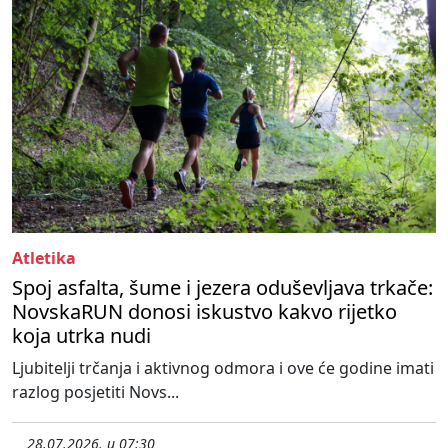
Atletika
Spoj asfalta, šume i jezera oduševljava trkače:
NovskaRUN donosi iskustvo kakvo rijetko
koja utrka nudi
Ljubitelji trčanja i aktivnog odmora i ove će godine imati
razlog posjetiti Novs...
28.07.2026. u 07:30