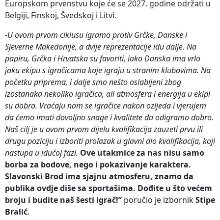
Europskom prvenstvu koje će se 2027. godine održati u
Belgiji, Finskoj, Švedskoj i Litvi.
-
U ovom prvom ciklusu igramo protiv Grčke, Danske i
Sjeverne Makedonije, a dvije reprezentacije idu dalje. Na
papiru, Grčka i Hrvatska su favoriti, iako Danska ima vrlo
jaku ekipu s igračicama koje igraju u stranim klubovima. Na
početku priprema, i dalje smo nešto oslabljeni zbog
izostanaka nekoliko igračica, ali atmosfera i energija u ekipi
su dobra. Vraćaju nam se igračice nakon ozljeda i vjerujem
da ćemo imati dovoljno snage i kvalitete da odigramo dobro.
Naš cilj je u ovom prvom dijelu kvalifikacija zauzeti prvu ili
drugu poziciju i izboriti prolazak u glavni dio kvalifikacija, koji
nastupa u idućoj fazi.
Ove utakmice za nas nisu samo
borba za bodove, nego i pokazivanje karaktera.
Slavonski Brod ima sjajnu atmosferu, znamo da
publika ovdje diše sa sportašima. Dođite u što većem
broju i budite naš šesti igrač!”
poručio je izbornik
Stipe
Bralić
.