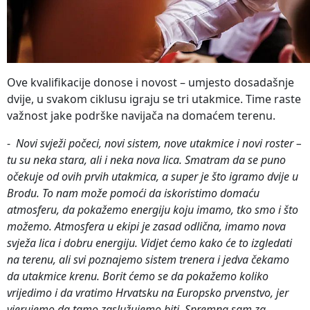
Ove kvalifikacije donose i novost – umjesto dosadašnje
dvije, u svakom ciklusu igraju se tri utakmice. Time raste
važnost jake podrške navijača na domaćem terenu.
-
Novi svježi počeci, novi sistem, nove utakmice i novi roster –
tu su neka stara, ali i neka nova lica. Smatram da se puno
očekuje od ovih prvih utakmica, a super je što igramo dvije u
Brodu. To nam može pomoći da iskoristimo domaću
atmosferu, da pokažemo energiju koju imamo, tko smo i što
možemo. Atmosfera u ekipi je zasad odlična, imamo nova
svježa lica i dobru energiju. Vidjet ćemo kako će to izgledati
na terenu, ali svi poznajemo sistem trenera i jedva čekamo
da utakmice krenu. Borit ćemo se da pokažemo koliko
vrijedimo i da vratimo Hrvatsku na Europsko prvenstvo, jer
vjerujemo da tamo zaslužujemo biti. Spremna sam za