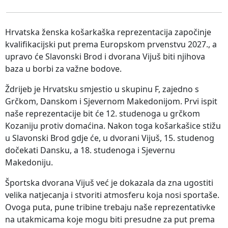
Hrvatska ženska košarkaška reprezentacija započinje
kvalifikacijski put prema Europskom prvenstvu 2027., a
upravo će Slavonski Brod i dvorana Vijuš biti njihova
baza u borbi za važne bodove.
Ždrijeb je Hrvatsku smjestio u skupinu F, zajedno s
Grčkom, Danskom i Sjevernom Makedonijom. Prvi ispit
naše reprezentacije bit će 12. studenoga u grčkom
Kozaniju protiv domaćina. Nakon toga košarkašice stižu
u Slavonski Brod gdje će, u dvorani Vijuš, 15. studenog
dočekati Dansku, a 18. studenoga i Sjevernu
Makedoniju.
Športska dvorana Vijuš već je dokazala da zna ugostiti
velika natjecanja i stvoriti atmosferu koja nosi sportaše.
Ovoga puta, pune tribine trebaju naše reprezentativke
na utakmicama koje mogu biti presudne za put prema