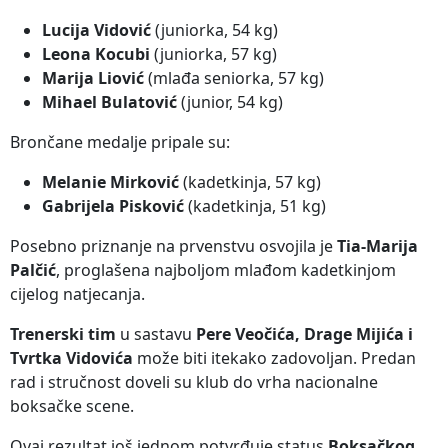
Lucija Vidović
(juniorka, 54 kg)
Leona Kocubi
(juniorka, 57 kg)
Marija Liović
(mlađa seniorka, 57 kg)
Mihael Bulatović
(junior, 54 kg)
Brončane medalje pripale su:
Melanie Mirković
(kadetkinja, 57 kg)
Gabrijela Pisković
(kadetkinja, 51 kg)
Posebno priznanje na prvenstvu osvojila je
Tia-Marija
Palčić
, proglašena najboljom mlađom kadetkinjom
cijelog natjecanja.
Trenerski tim
u sastavu
Pere Veočića, Drage Mijića i
Tvrtka Vidovića
može biti itekako zadovoljan. Predan
rad i stručnost doveli su klub do vrha nacionalne
boksačke scene.
Ovaj rezultat još jednom potvrđuje status
Boksačkog