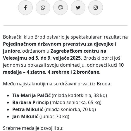
Boksački klub Brod ostvario je spektakularan rezultat na
Pojedinačnom državnom prvenstvu za djevojke i
juniore
, održanom u
Zagrebačkom centru na
Velesajmu od 5. do 9. veljače 2025.
Brodski borci još
jednom su pokazali svoju dominaciju, odnoseći kući
10
medalja – 4 zlatne, 4 srebrne i 2 brončane
.
Među najistaknutijima su državni prvaci iz Broda:
Tia-Marija Palčić
(mlađa kadetkinja, 38 kg)
Barbara Princip
(mlađa seniorka, 65 kg)
Petra Mikulić
(mlađa seniorka, 70 kg)
Jan Mikulić
(junior, 70 kg)
Srebrne medalje osvojili su: