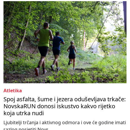
Atletika
Spoj asfalta, šume i jezera oduševljava trkače:
NovskaRUN donosi iskustvo kakvo rijetko
koja utrka nudi
Ljubitelji trčanja i aktivnog odmora i ove će godine imati
razlog posjetiti Novs...