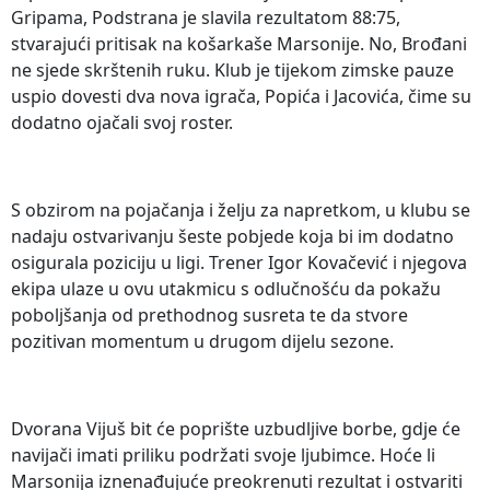
Gripama, Podstrana je slavila rezultatom 88:75,
stvarajući pritisak na košarkaše Marsonije. No, Brođani
ne sjede skrštenih ruku. Klub je tijekom zimske pauze
uspio dovesti dva nova igrača, Popića i Jacovića, čime su
dodatno ojačali svoj roster.
S obzirom na pojačanja i želju za napretkom, u klubu se
nadaju ostvarivanju šeste pobjede koja bi im dodatno
osigurala poziciju u ligi. Trener Igor Kovačević i njegova
ekipa ulaze u ovu utakmicu s odlučnošću da pokažu
poboljšanja od prethodnog susreta te da stvore
pozitivan momentum u drugom dijelu sezone.
Dvorana Vijuš bit će poprište uzbudljive borbe, gdje će
navijači imati priliku podržati svoje ljubimce. Hoće li
Marsonija iznenađujuće preokrenuti rezultat i ostvariti