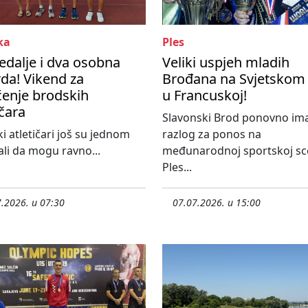
ka
Ples
edalje i dva osobna
Veliki uspjeh mladih
da! Vikend za
Brođana na Svjetskom
enje brodskih
u Francuskoj!
ičara
Slavonski Brod ponovno im
i atletičari još su jednom
razlog za ponos na
li da mogu ravno...
međunarodnoj sportskoj sc
Ples...
.2026. u 07:30
07.07.2026. u 15:00