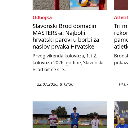
Odbojka
Atleti
Slavonski Brod domaćin
Tri m
MASTERS-a: Najbolji
rekor
hrvatski parovi u borbi za
pamć
naslov prvaka Hrvatske
atlet
Prvog vikenda kolovoza, 1. i 2.
Brodsk
kolovoza 2026. godine, Slavonski
pokaza
Brod bit će sre...
22.07.2026. u 12:30
14.07