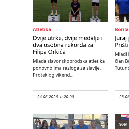
Atletika
Borila
Dvije utrke, dvije medalje i
Juraj
dva osobna rekorda za
Prišt
Filipa Orkića
Mladi 
Mlada slavonskobrodska atletika
član B
ponovno ima razloga za slavlje.
Tutund
Proteklog vikend...
24.06.2026. u 20:00
23.06