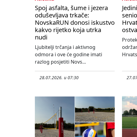
Spoj asfalta, šume i jezera
Jedin
oduševljava trkače:
seni
NovskaRUN donosi iskustvo
Hrvat
kakvo rijetko koja utrka
ostva
nudi
Protek
Ljubitelji trčanja i aktivnog
održa
odmora i ove će godine imati
Hrvats
razlog posjetiti Novs...
28.07.2026. u 07:30
27.07