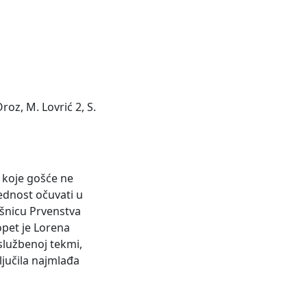
roz, M. Lovrić 2, S.
m koje gošće ne
rednost očuvati u
ršnicu Prvenstva
opet je Lorena
službenoj tekmi,
ljučila najmlađa