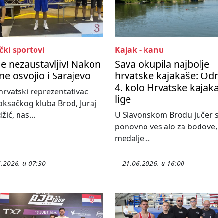
čki sportovi
Kajak - kanu
 je nezaustavljiv! Nakon
Sava okupila najbolje
ine osvojio i Sarajevo
hrvatske kajakaše: Od
4. kolo Hrvatske kajak
hrvatski reprezentativac i
lige
oksačkog kluba Brod, Juraj
žić, nas...
U Slavonskom Brodu jučer 
ponovno veslalo za bodove,
medalje...
.2026. u 07:30
21.06.2026. u 16:00