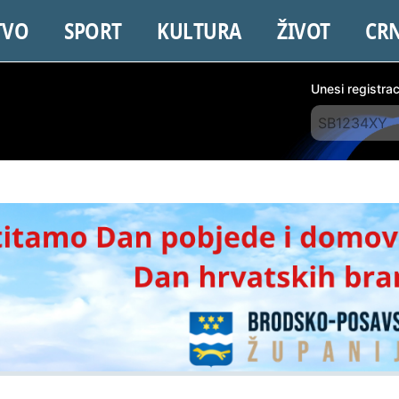
TVO
SPORT
KULTURA
ŽIVOT
CR
Unesi registra