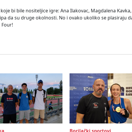
koje bi bile nositeljice igre: Ana Ilakovac, Magdalena Kavka,
ipa da su druge okolnosti. No i ovako ukoliko se plasiraju d
l Four!
ka
Borilački sportovi