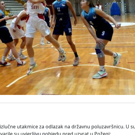
 izlučne utakmice za odlazak na državnu poluzavršnicu. U sus
arile su uvjerljivu pobjedu pred uzvrat u Požegi: