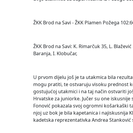
ŽKK Brod na Savi - ŽKK Plamen Požega 102:60 
ŽKK Brod na Savi: K. Rimarčuk 35, L. Blažević 3
Baranja, I. Klobučar,
U prvom dijelu još je ta utakmica bila rezul
mogu pratiti, te ostvaruju visoku prednost ko
gostujućoj utakmici i na taj način ostvariti
Hrvatske za juniorke. Jučer su one iskusnije
Fonović pokazala svoj ogromni košarkaški ta
njoj uz bok je bila kapetanica i najiskusnij
kadetska reprezentativka Andrea Stanković 