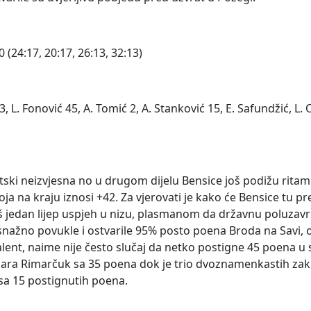
(24:17, 20:17, 26:13, 32:13)
, L. Fonović 45, A. Tomić 2, A. Stanković 15, E. Safundžić, L. O
tatski neizvjesna no u drugom dijelu Bensice još podižu rita
ja na kraju iznosi +42. Za vjerovati je kako će Bensice tu p
 još jedan lijep uspjeh u nizu, plasmanom da državnu poluzav
 snažno povukle i ostvarile 95% posto poena Broda na Savi, 
lent, naime nije često slučaj da netko postigne 45 poena u 
a Klara Rimarčuk sa 35 poena dok je trio dvoznamenkastih zak
sa 15 postignutih poena.