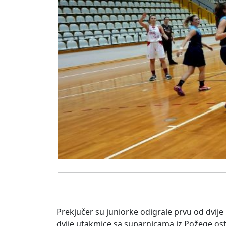
Prekjučer su juniorke odigrale prvu od dvije
dvije utakmice sa suparnicama iz Požege ostv