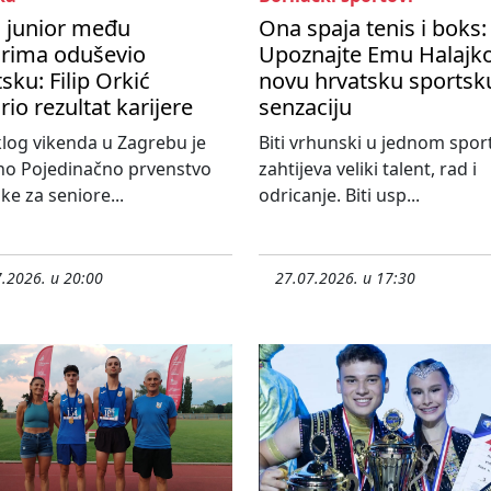
i junior među
Ona spaja tenis i boks:
orima oduševio
Upoznajte Emu Halajko
sku: Filip Orkić
novu hrvatsku sportsk
rio rezultat karijere
senzaciju
log vikenda u Zagrebu je
Biti vrhunski u jednom spor
no Pojedinačno prvenstvo
zahtijeva veliki talent, rad i
ke za seniore...
odricanje. Biti usp...
.2026. u 20:00
27.07.2026. u 17:30