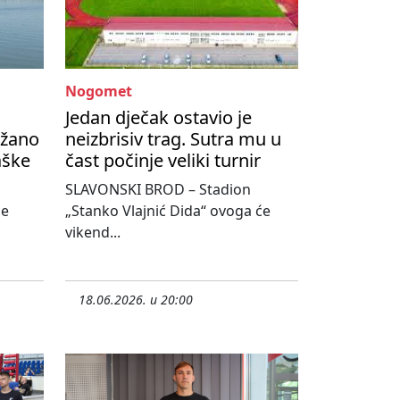
Nogomet
Jedan dječak ostavio je
ržano
neizbrisiv trag. Sutra mu u
aške
čast počinje veliki turnir
SLAVONSKI BROD – Stadion
se
„Stanko Vlajnić Dida“ ovoga će
vikend...
18.06.2026. u 20:00