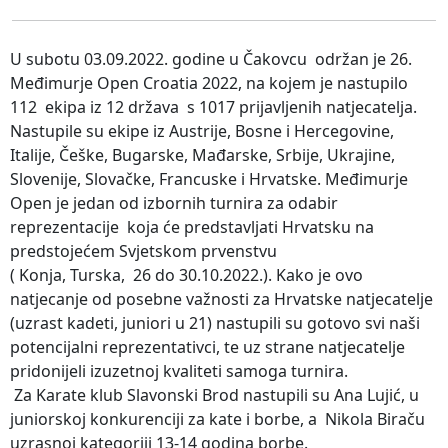
U subotu 03.09.2022. godine u Čakovcu održan je 26.
Međimurje Open Croatia 2022, na kojem je nastupilo
112 ekipa iz 12 država s 1017 prijavljenih natjecatelja.
Nastupile su ekipe iz Austrije, Bosne i Hercegovine,
Italije, Češke, Bugarske, Mađarske, Srbije, Ukrajine,
Slovenije, Slovačke, Francuske i Hrvatske. Međimurje
Open je jedan od izbornih turnira za odabir
reprezentacije koja će predstavljati Hrvatsku na
predstojećem Svjetskom prvenstvu
( Konja, Turska, 26 do 30.10.2022.). Kako je ovo
natjecanje od posebne važnosti za Hrvatske natjecatelje
(uzrast kadeti, juniori u 21) nastupili su gotovo svi naši
potencijalni reprezentativci, te uz strane natjecatelje
pridonijeli izuzetnoj kvaliteti samoga turnira.
Za Karate klub Slavonski Brod nastupili su Ana Lujić, u
juniorskoj konkurenciji za kate i borbe, a Nikola Biraču
uzrasnoj kategoriji 13-14 godina borbe.