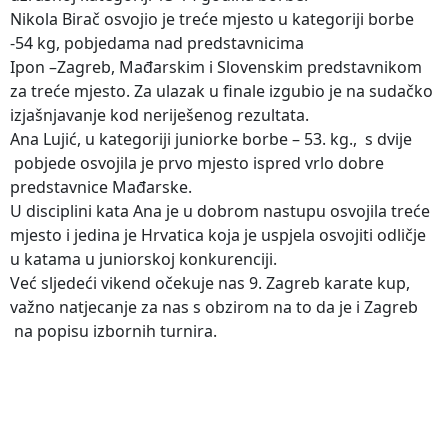
Nikola Birač osvojio je treće mjesto u kategoriji borbe
-54 kg, pobjedama nad predstavnicima
Ipon –Zagreb, Mađarskim i Slovenskim predstavnikom
za treće mjesto. Za ulazak u finale izgubio je na sudačko
izjašnjavanje kod neriješenog rezultata.
Ana Lujić, u kategoriji juniorke borbe – 53. kg., s dvije
pobjede osvojila je prvo mjesto ispred vrlo dobre
predstavnice Mađarske.
U disciplini kata Ana je u dobrom nastupu osvojila treće
mjesto i jedina je Hrvatica koja je uspjela osvojiti odličje
u katama u juniorskoj konkurenciji.
Već sljedeći vikend očekuje nas 9. Zagreb karate kup,
važno natjecanje za nas s obzirom na to da je i Zagreb
na popisu izbornih turnira.