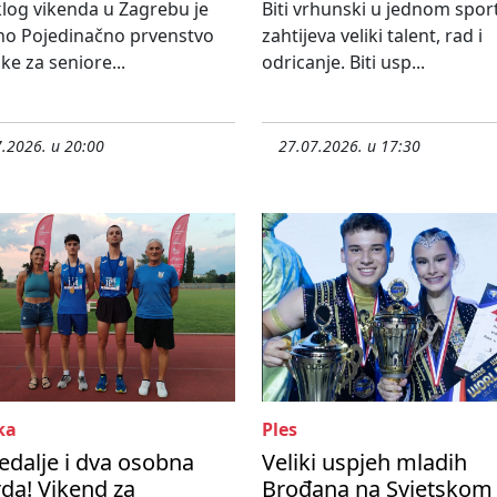
log vikenda u Zagrebu je
Biti vrhunski u jednom spor
no Pojedinačno prvenstvo
zahtijeva veliki talent, rad i
ke za seniore...
odricanje. Biti usp...
.2026. u 20:00
27.07.2026. u 17:30
ka
Ples
edalje i dva osobna
Veliki uspjeh mladih
da! Vikend za
Brođana na Svjetskom