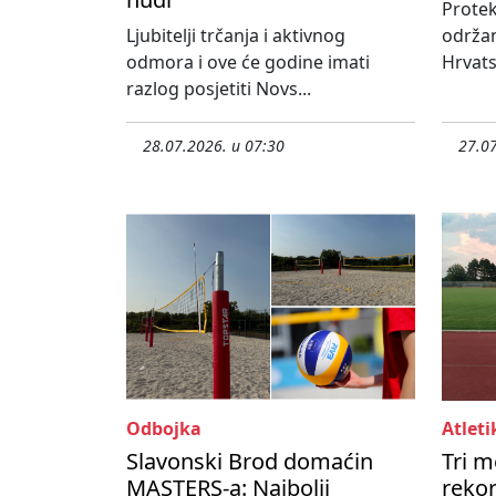
Protek
Ljubitelji trčanja i aktivnog
održa
odmora i ove će godine imati
Hrvats
razlog posjetiti Novs...
28.07.2026. u 07:30
27.07
Odbojka
Atleti
Slavonski Brod domaćin
Tri m
MASTERS-a: Najbolji
rekor