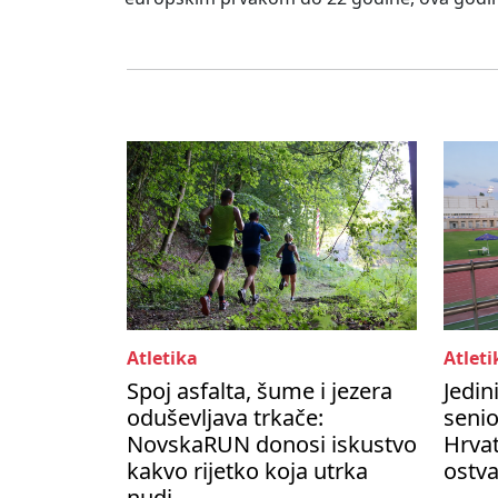
Atletika
Atleti
Spoj asfalta, šume i jezera
Jedin
oduševljava trkače:
seni
NovskaRUN donosi iskustvo
Hrvat
kakvo rijetko koja utrka
ostva
nudi