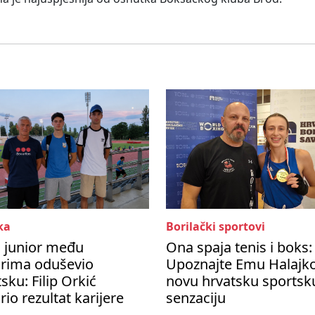
ka
Borilački sportovi
i junior među
Ona spaja tenis i boks:
orima oduševio
Upoznajte Emu Halajko
sku: Filip Orkić
novu hrvatsku sportsk
rio rezultat karijere
senzaciju