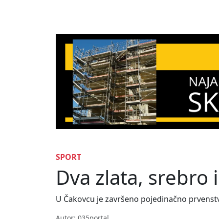
SPORT
Dva zlata, srebro i
U Čakovcu je završeno pojedinačno prvenstv
Autor: 035portal