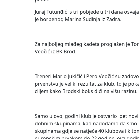
Juraj Tutunđić s tri pobjede u tri dana osva
je borbenog Marina Sudinja iz Zadra.
Za najboljeg mlađeg kadeta proglašen je Tom
Veočić iz BK Brod.
Treneri Mario Jukičić i Pero Veočić su zadov
prvenstvu je veliki rezultat za klub, to je 
ciljem kako Brodski boks dići na višu razinu.
Samo u ovoj godini klub je ostvario pet novi
dobnim skupinama, kad nadodamo da smo posl
skupinama gdje se natječe 40 klubova i k tome
europskim prvakom do 22 godine, ova godin