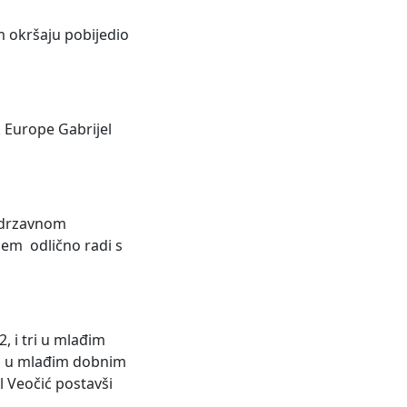
m okršaju pobijedio
k Europe Gabrijel
a drzavnom
ćem odlično radi s
, i tri u mlađim
ci u mlađim dobnim
l Veočić postavši