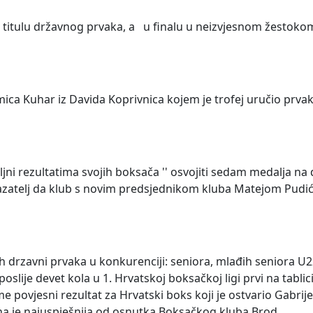
ja titulu državnog prvaka, a u finalu u neizvjesnom žestoko
ica Kuhar iz Davida Koprivnica kojem je trofej uručio prva
oljni rezultatima svojih boksača '' osvojiti sedam medalja n
pokazatelj da klub s novim predsjednikom kluba Matejom Pudi
h drzavni prvaka u konkurenciji: seniora, mlađih seniora U22
ije devet kola u 1. Hrvatskoj boksačkoj ligi prvi na tabli
 povjesni rezultat za Hrvatski boks koji je ostvario Gabrije
a je najuspješnija od osnutka Boksačkog kluba Brod.