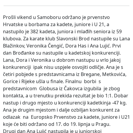
Prošli vikend u Samoboru održano je prvenstvo
Hrvatske u borbama za kadete, juniore i U 21, a
nastupilo je 382 kadeta, juniora i mlađih seniora iz 59
klubova. Za karate klub Slavonski Brod nastupile su Lana
Blažinkov, Veronika Čengić, Dora Has i Ana Lujić. Prvi
dan Brođanke su nastupile u kadetskoj konkurenciji.
Lana, Dora i Veronika u dobrom nastupu u vrlo jakoj
konkurenciji ipak nisu uspjele osvojiti odličje. Ana je s
četiri pobjede s predstavnicama iz Bregane, Metkovića,
Gorice i Rijeke ušla u finale. Finalnu borbi s
predstavnicom Globusa iz Čakovca izgubila je zbog
kontakta, a u trenutku prekida rezultat je bio 1:1. Dobar
nastup i drugo mjesto u konkurenciji kadetkinja -47 kg.
Ana je drugim mjestom i dalje ozbiljan konkurent za
odlazak na Europsko Prvenstvo za kadete, juniore i U21
koje će biti održano od 17. do 19. lipnja u Pragu.
Drugi dan Ana Lujić nastupila je u juniorskoj