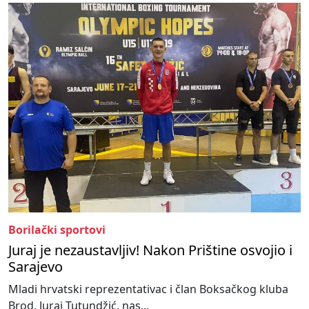
Borilački sportovi
Juraj je nezaustavljiv! Nakon Prištine osvojio i
Sarajevo
Mladi hrvatski reprezentativac i član Boksačkog kluba
Brod, Juraj Tutundžić, nas...