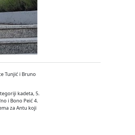
te Tunjić i Bruno
egoriji kadeta, 5.
đno i Bono Peić 4.
ema za Antu koji