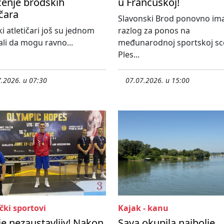
enje brodskih
u Francuskoj!
ičara
Slavonski Brod ponovno im
i atletičari još su jednom
razlog za ponos na
li da mogu ravno...
međunarodnoj sportskoj sc
Ples...
.2026. u 07:30
07.07.2026. u 15:00
čki sportovi
Kajak - kanu
 je nezaustavljiv! Nakon
Sava okupila najbolje