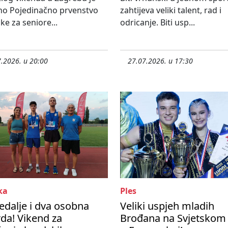
no Pojedinačno prvenstvo
zahtijeva veliki talent, rad i
ke za seniore...
odricanje. Biti usp...
.2026. u 20:00
27.07.2026. u 17:30
ka
Ples
edalje i dva osobna
Veliki uspjeh mladih
da! Vikend za
Brođana na Svjetskom