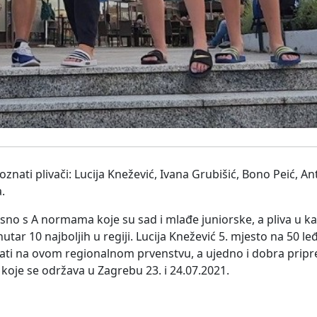
oznati plivači: Lucija Knežević, Ivana Grubišić, Bono Peić, An
.
rsno s A normama koje su sad i mlađe juniorske, a pliva u kat
utar 10 najboljih u regiji. Lucija Knežević 5. mjesto na 50 le
tati na ovom regionalnom prvenstvu, a ujedno i dobra pripr
koje se održava u Zagrebu 23. i 24.07.2021.