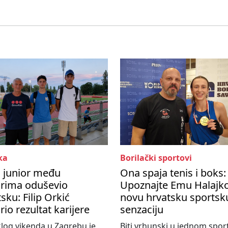
ka
Borilački sportovi
i junior među
Ona spaja tenis i boks:
orima oduševio
Upoznajte Emu Halajko
sku: Filip Orkić
novu hrvatsku sportsk
rio rezultat karijere
senzaciju
log vikenda u Zagrebu je
Biti vrhunski u jednom spor