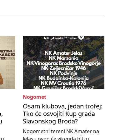
Nogomet
Osam klubova, jedan trofej:
,
Tko će osvojiti Kup grada
u
Slavonskog Broda?
Nogometni tereni NK Amater na
tu
Jelasu ovog će vikenda biti u