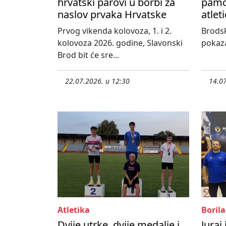
hrvatski parovi u borbi za
pamć
naslov prvaka Hrvatske
atlet
Prvog vikenda kolovoza, 1. i 2.
Brodsk
kolovoza 2026. godine, Slavonski
pokaza
Brod bit će sre...
22.07.2026. u 12:30
14.07
Atletika
Borila
Dvije utrke, dvije medalje i
Juraj