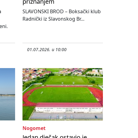
priznanjem
a
SLAVONSKI BROD – Boksački klub
Radnički iz Slavonskog Br...
eni.
01.07.2026. u 10:00
Nogomet
Jedan dječak ostavio je