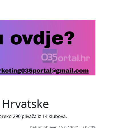
o Hrvatske
preko 290 plivača iz 14 klubova.
Datum objave: 15.07.2021. u 07:32