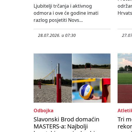
Ljubitelji trčanja i aktivnog
održa
odmora i ove će godine imati
Hrvats
razlog posjetiti Novs...
28.07.2026. u 07:30
27.07
Odbojka
Atleti
Slavonski Brod domaćin
Tri m
MASTERS-a: Najbolji
rekor