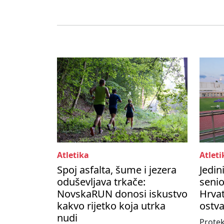
Atletika
Atleti
Spoj asfalta, šume i jezera
Jedin
oduševljava trkače:
seni
NovskaRUN donosi iskustvo
Hrvat
kakvo rijetko koja utrka
ostva
nudi
Protek