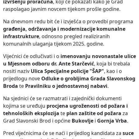
izvršenju proračuna
, koji će pokazati kako je Grad
raspolagao javnim novcem tijekom prošle godine.
Na dnevnom redu bit će i izvješća o provedbi programa
građenja, održavanja i modernizacije komunalne
infrastrukture
, odnosno pregled realiziranih
komunalnih ulaganja tijekom 2025. godine.
Vijećnici će odlučivati i o
imenovanju novonastale ulice
u Mjesnom odboru dr. Ante Starčević
, koja bi trebala
nositi naziv
Ulica Specijalne policije "ŠAP"
, kao i o
prijedlogu nove
Odluke o grobljima Grada Slavonskog
Broda
te
Pravilniku o jednostavnoj nabavi
.
Na sjednici će se razmatrati i zajednički dokumenti
kojima se uređuju
procjena ugroženosti od požara i
tehnoloških eksplozija
te
plan zaštite od požara
za
Grad Slavonski Brod i općine
Bukovlje
i
Gornja Vrba
.
Pred vijećnicima će se naći i prijedlog kandidata za
suce