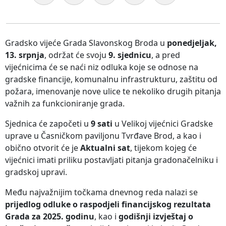
Gradsko vijeće Grada Slavonskog Broda u
ponedjeljak,
13. srpnja
, održat će svoju
9. sjednicu
, a pred
vijećnicima će se naći niz odluka koje se odnose na
gradske financije, komunalnu infrastrukturu, zaštitu od
požara, imenovanje nove ulice te nekoliko drugih pitanja
važnih za funkcioniranje grada.
Sjednica će započeti u
9 sati
u Velikoj vijećnici Gradske
uprave u Časničkom paviljonu Tvrđave Brod, a kao i
obično otvorit će je
Aktualni sat
, tijekom kojeg će
vijećnici imati priliku postavljati pitanja gradonačelniku i
gradskoj upravi.
Među najvažnijim točkama dnevnog reda nalazi se
prijedlog odluke o raspodjeli financijskog rezultata
Grada za 2025. godinu
, kao i
godišnji izvještaj o