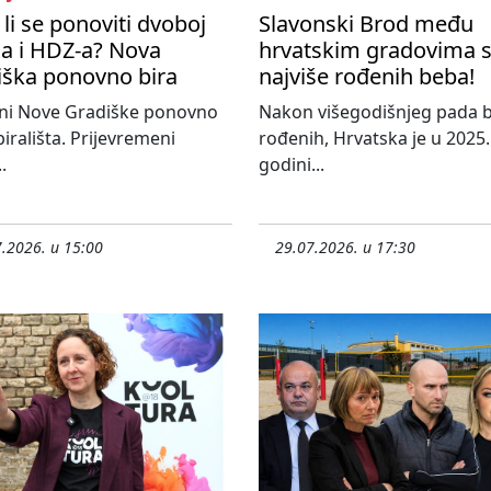
li se ponoviti dvoboj
Slavonski Brod među
a i HDZ-a? Nova
hrvatskim gradovima 
iška ponovno bira
najviše rođenih beba!
ni Nove Gradiške ponovno
Nakon višegodišnjeg pada b
birališta. Prijevremeni
rođenih, Hrvatska je u 2025.
.
godini...
.2026. u 15:00
29.07.2026. u 17:30