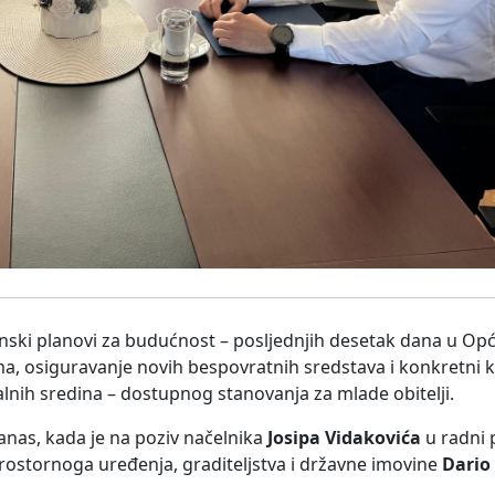
junski planovi za budućnost – posljednjih desetak dana u Općin
ama, osiguravanje novih bespovratnih sredstava i konkretni
lnih sredina – dostupnog stanovanja za mlade obitelji.
danas, kada je na poziv načelnika
Josipa Vidakovića
u radni 
prostornoga uređenja, graditeljstva i državne imovine
Dario