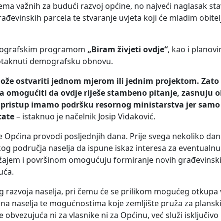
ma važnih za budući razvoj općine, no najveći naglasak sta
ađevinskih parcela te stvaranje uvjeta koji će mladim obite
demografskim programom
„Biram živjeti ovdje“
, kao i plano
 potaknuti demografsku obnovu.
ože ostvariti jednom mjerom ili jednim projektom. Zat
a omogućiti da ovdje riješe stambeno pitanje, zasnuju ob
av pristup imamo podršku resornog ministarstva jer sam
tate
– istaknuo je načelnik Josip Vidaković.
e Općina provodi posljednjih dana. Prije svega nekoliko dan
kog područja naselja da ispune iskaz interesa za eventualnu
ložajem i površinom omogućuju formiranje novih građevinskih
uća.
g razvoja naselja, pri čemu će se prilikom mogućeg otkupa 
na naselja te mogućnostima koje zemljište pruža za planski
 obvezujuća ni za vlasnike ni za Općinu, već služi isključivo