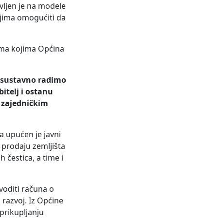
vljen je na modele
ljima omogućiti da
vima kojima Općina
o sustavno radimo
itelj i ostanu
o zajedničkim
a upućen je javni
 prodaju zemljišta
 čestica, a time i
voditi računa o
 razvoj. Iz Općine
 prikupljanju