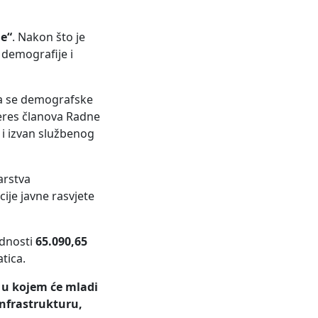
je“
. Nakon što je
 demografije i
da se demografske
teres članova Radne
 i izvan službenog
arstva
ije javne rasvjete
ednosti
65.090,65
atica.
o u kojem će mladi
 infrastrukturu,