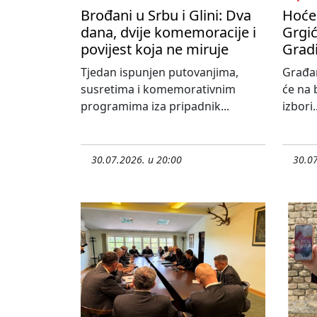
Brođani u Srbu i Glini: Dva
Hoće 
dana, dvije komemoracije i
Grgić
povijest koja ne miruje
Grad
Tjedan ispunjen putovanjima,
Građa
susretima i komemorativnim
će na 
programima iza pripadnik...
izbori..
30.07.2026. u 20:00
30.07