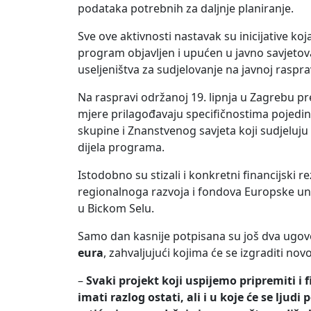
podataka potrebnih za daljnje planiranje.
Sve ove aktivnosti nastavak su inicijative k
program objavljen i upućen u javno savjetova
useljeništva za sudjelovanje na javnoj rasp
Na raspravi održanoj 19. lipnja u Zagrebu 
mjere prilagođavaju specifičnostima pojedini
skupine i Znanstvenog savjeta koji sudjeluju
dijela programa.
Istodobno su stizali i konkretni financijski r
regionalnoga razvoja i fondova Europske un
u Bickom Selu.
Samo dan kasnije potpisana su još dva ugovo
eura
, zahvaljujući kojima će se izgraditi novo
–
Svaki projekt koji uspijemo pripremiti i 
imati razlog ostati, ali i u koje će se ljud