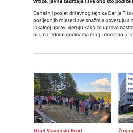
vrtiće, javne sadržaje i sve ono što podiž
Današnji posjet državnog tajnika Darija Tišo
posljednjih mjeseci sve snažnije povezuju s
lokalnoj upravi vjeruju kako će upravo nasta
bi u narednim godinama mogli dodatno promi
Grad Slavonski Brod
Župan