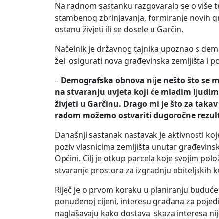
Na radnom sastanku razgovaralo se o više te
stambenog zbrinjavanja, formiranje novih gr
ostanu živjeti ili se dosele u Garčin.
Načelnik je državnog tajnika upoznao s 
želi osigurati nova građevinska zemljišta i
–
Demografska obnova nije nešto što se m
na stvaranju uvjeta koji će mladim ljudim
živjeti u Garčinu. Drago mi je što za tak
radom možemo ostvariti dugoročne rezul
Današnji sastanak nastavak je aktivnosti koj
poziv vlasnicima zemljišta unutar građevins
Općini. Cilj je otkup parcela koje svojim po
stvaranje prostora za izgradnju obiteljskih k
Riječ je o prvom koraku u planiranju buduće
ponuđenoj cijeni, interesu građana za pojedi
naglašavaju kako dostava iskaza interesa nije