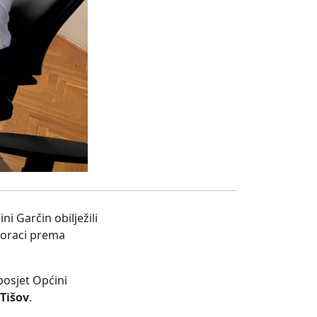
i Garčin obilježili
 koraci prema
posjet Općini
 Tišov
.