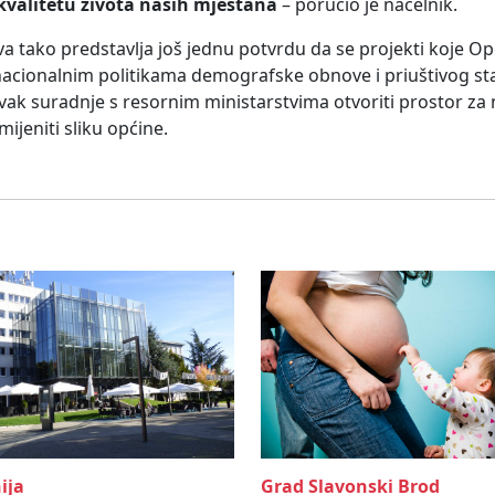
e kvalitetu života naših mještana
– poručio je načelnik.
va tako predstavlja još jednu potvrdu da se projekti koje Op
 nacionalnim politikama demografske obnove i priuštivog st
vak suradnje s resornim ministarstvima otvoriti prostor za 
jeniti sliku općine.
ija
Grad Slavonski Brod