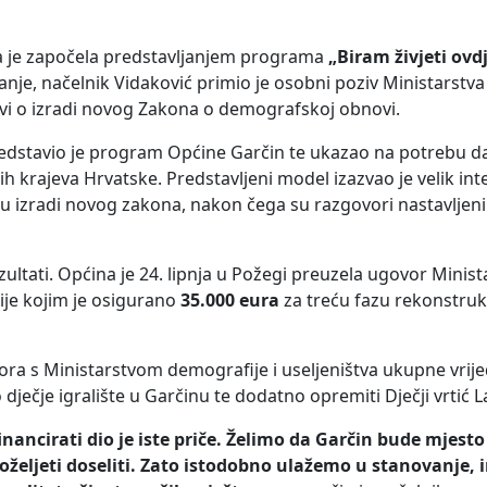
oja je započela predstavljanjem programa
„Biram živjeti ovd
nje, načelnik Vidaković primio je osobni poziv Ministarstva
ravi o izradi novog Zakona o demografskoj obnovi.
predstavio je program Općine Garčin te ukazao na potrebu 
h krajeva Hrvatske. Predstavljeni model izazvao je velik in
 u izradi novog zakona, nakon čega su razgovori nastavljeni
ezultati. Općina je 24. lipnja u Požegi preuzela ugovor Minist
ije kojim je osigurano
35.000 eura
za treću fazu rekonstrukc
ra s Ministarstvom demografije i useljeništva ukupne vrij
 dječje igralište u Garčinu te dodatno opremiti Dječji vrtić L
financirati dio je iste priče. Želimo da Garčin bude mjest
i poželjeti doseliti. Zato istodobno ulažemo u stanovanje,