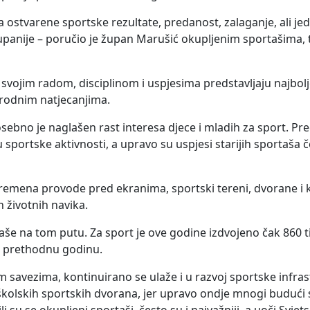
 ostvarene sportske rezultate, predanost, zalaganje, ali jed
panije – poručio je župan Marušić okupljenim sportašima, 
i svojim radom, disciplinom i uspjesima predstavljaju najbolje
arodnim natjecanjima.
sebno je naglašen rast interesa djece i mladih za sport. Pr
u sportske aktivnosti, a upravo su uspjesi starijih sportaša 
remena provode pred ekranima, sportski tereni, dvorane i
h životnih navika.
taše na tom putu. Za sport je ove godine izdvojeno čak 860 t
a prethodnu godinu.
m savezima, kontinuirano se ulaže i u razvoj sportske infra
e školskih sportskih dvorana, jer upravo ondje mnogi budući