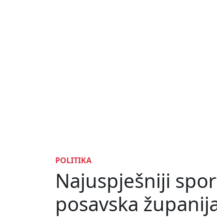
POLITIKA
Najuspješniji spo
posavska županija