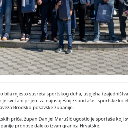
 bila mjesto susreta sportskog duha, uspjeha i zajedništv
 je svečani prijem za najuspješnije sportaše i sportske kole
saveza Brodsko-posavske županije.
tskih priča, župan Danijel Marušić ugostio je sportaše koji 
panije pronose daleko izvan granica Hrvatske.