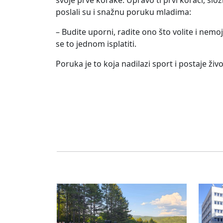
svoje prve korake. Upravo ti prvi koraci, slož
poslali su i snažnu poruku mladima:
– Budite uporni, radite ono što volite i nemoj
se to jednom isplatiti.
Poruka je to koja nadilazi sport i postaje živo