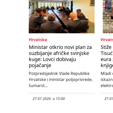
Hrvatska
Hrvat
Ministar otkrio novi plan za
Stiže
suzbijanje afričke svinjske
Tisuć
kuge: Lovci dobivaju
eura 
pojačanje
knjig
Potpredsjednik Vlade Republike
Mladi 
Hrvatske i ministar poljoprivrede,
iskazn
šumarst...
elektro
27.07.2026. u 15:00
27.07