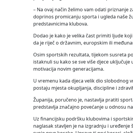
– Na ovaj način želimo vam odati priznanje za
doprinos promicanju sporta i ugleda naše žu
predstavnicima klubova.
Dodao je kako je velika čast primiti ljude koj
da je riječ o državnim, europskim ili međun
Osim sportskih rezultata, tijekom susreta po
istaknuli su kako se sve više djece uključuje 
motivacija novim generacijama.
U vremenu kada djeca velik dio slobodnog v
postaju mjesta okupljanja, discipline i zdravi
Županija, poručeno je, nastavlja pratiti spor
predstavlja značajno povećanje u odnosu n
Uz financijsku podršku klubovima i sportski
naglasak stavljen je na izgradnju i uređenj