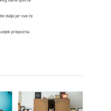
etskog dana sporta
te dalje jer sve će
u uvijek prepozna.