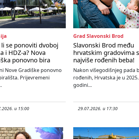
ija
Grad Slavonski Brod
li se ponoviti dvoboj
Slavonski Brod među
a i HDZ-a? Nova
hrvatskim gradovima 
iška ponovno bira
najviše rođenih beba!
ni Nove Gradiške ponovno
Nakon višegodišnjeg pada b
birališta. Prijevremeni
rođenih, Hrvatska je u 2025.
.
godini...
.2026. u 15:00
29.07.2026. u 17:30