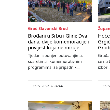
Grad Slavonski Brod
Župan
Brođani u Srbu i Glini: Dva
Hoće 
dana, dvije komemoracije i
Grgić
povijest koja ne miruje
Grad
Tjedan ispunjen putovanjima,
Građa
susretima i komemorativnim
će na 
programima iza pripadnik...
izbori..
30.07.2026. u 20:00
30.07