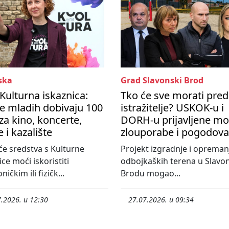
ska
Grad Slavonski Brod
 Kulturna iskaznica:
Tko će sve morati pred
e mladih dobivaju 100
istražitelje? USKOK-u i
za kino, koncerte,
DORH-u prijavljene m
e i kazalište
zlouporabe i pogodova
će sredstva s Kulturne
Projekt izgradnje i opreman
ice moći iskoristiti
odbojkaških terena u Slav
ničkim ili fizičk...
Brodu mogao...
.2026. u 12:30
27.07.2026. u 09:34