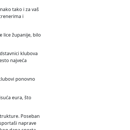
nako tako i za vaš
trenerima i
 lice županije, bilo
edstavnici klubova
često najveća
 klubovi ponovno
isuća eura, što
strukture. Poseban
 sportaši naprave