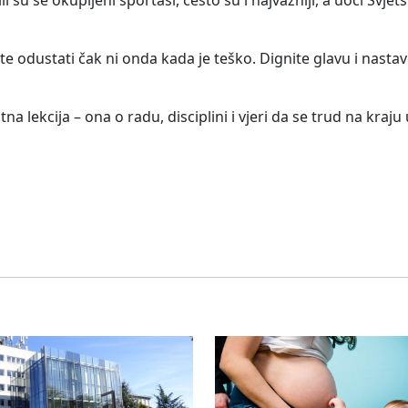
ili su se okupljeni sportaši, često su i najvažniji, a uoči Svj
te odustati čak ni onda kada je teško. Dignite glavu i nastavi
tna lekcija – ona o radu, disciplini i vjeri da se trud na kraj