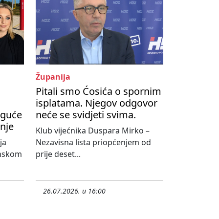
Županija
Pitali smo Ćosića o spornim
isplatama. Njegov odgovor
oguće
neće se svidjeti svima.
nje
Klub vijećnika Duspara Mirko –
ja
Nezavisna lista priopćenjem od
onskom
prije deset...
26.07.2026. u 16:00