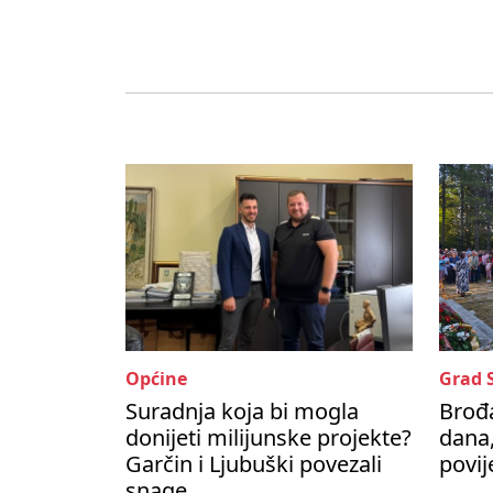
Općine
Grad 
Suradnja koja bi mogla
Brođa
donijeti milijunske projekte?
dana,
Garčin i Ljubuški povezali
povij
snage