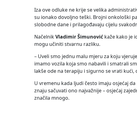
Iza ove odluke ne krije se velika administra
su ionako dovoljno teški. Brojni onkološki pac
slobodne dane i prilagođavaju cijelu svakodnev
Načelnik
Vladimir Šimunović
kaže kako je i
mogu učiniti stvarnu razliku.
– Uveli smo jednu malu mjeru za koju vjeru
imamo vozila koja smo nabavili i smatrali s
lakše ode na terapiju i sigurno se vrati kući
U vremenu kada ljudi često imaju osjećaj da 
znaju sačuvati ono najvažnije – osjećaj zaje
značila mnogo.