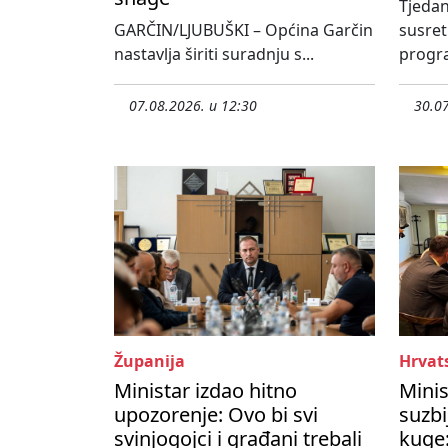
Tjedan
GARČIN/LJUBUŠKI – Općina Garčin
susre
nastavlja širiti suradnju s...
progra
07.08.2026. u 12:30
30.07
Županija
Hrvat
Ministar izdao hitno
Minis
upozorenje: Ovo bi svi
suzbi
svinjogojci i građani trebali
kuge: