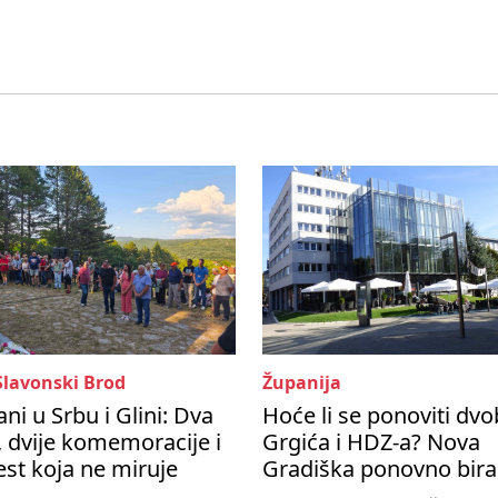
Slavonski Brod
Županija
ni u Srbu i Glini: Dva
Hoće li se ponoviti dvo
 dvije komemoracije i
Grgića i HDZ-a? Nova
est koja ne miruje
Gradiška ponovno bira