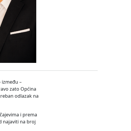
o između –
pravo zato Općina
otreban odlazak na
učajevima i prema
najaviti na broj