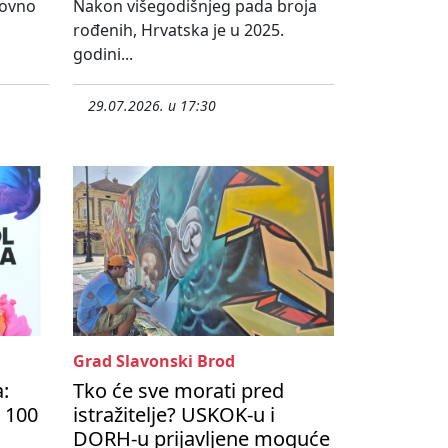
novno
Nakon višegodišnjeg pada broja
rođenih, Hrvatska je u 2025.
godini...
29.07.2026. u 17:30
Grad Slavonski Brod
a:
Tko će sve morati pred
 100
istražitelje? USKOK-u i
DORH-u prijavljene moguće