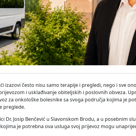
i izazovi često nisu samo terapije i pregledi, nego i sve on
prijevozom i usklađivanje obiteljskih i poslovnih obveza. U
jevoz za onkološke bolesnike sa svoga područja kojima je p
e preglede.
nici Dr. Josip Benčević u Slavonskom Brodu, a u posebnim sl
jima je potrebna ova usluga svoj prijevoz mogu unaprijed 