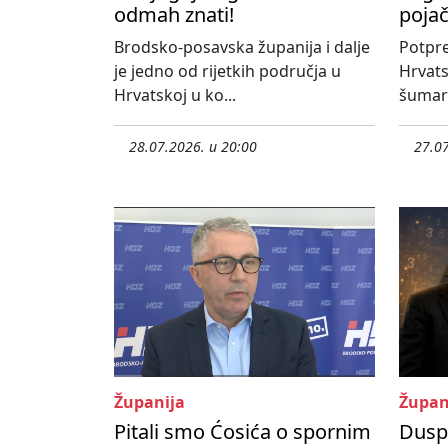
odmah znati!
poja
Brodsko-posavska županija i dalje
Potpre
je jedno od rijetkih područja u
Hrvats
Hrvatskoj u ko...
šumars
28.07.2026. u 20:00
27.07
Županija
Župan
Pitali smo Ćosića o spornim
Duspa