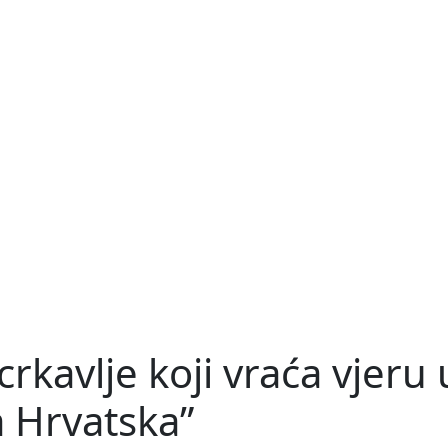
kavlje koji vraća vjeru u
la Hrvatska”