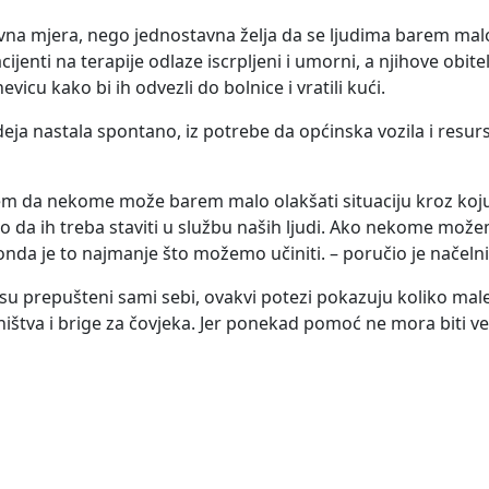
tivna mjera, nego jednostavna želja da se ljudima barem malo
ijenti na terapije odlaze iscrpljeni i umorni, a njihove obite
icu kako bi ih odvezli do bolnice i vratili kući.
deja nastala spontano, iz potrebe da općinska vozila i resur
jem da nekome može barem malo olakšati situaciju kroz koju
mo da ih treba staviti u službu naših ljudi. Ako nekome mo
, onda je to najmanje što možemo učiniti. – poručio je načeln
su prepušteni sami sebi, ovakvi potezi pokazuju koliko male
dništva i brige za čovjeka. Jer ponekad pomoć ne mora biti v