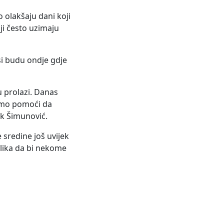
 olakšaju dani koji
lji često uzimaju
si budu ondje gdje
 prolazi. Danas
žemo pomoći da
ik Šimunović.
 sredine još uvijek
elika da bi nekome