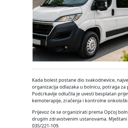
Kada bolest postane dio svakodnevice, najveć
organizacija odlazaka u bolnicu, potraga za 
Podcrkavlje odlučila je uvesti besplatan pri
kemoterapije, zračenja i kontrolne onkološk
Prijevoz će se organizirati prema Općoj bol
drugim zdravstvenim ustanovama. Mještani ko
035/221-109.