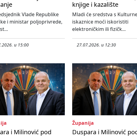
čanje
knjige i kazalište
dsjednik Vlade Republike
Mladi će sredstva s Kulturn
ke i ministar poljoprivrede,
iskaznice moći iskoristiti
t...
elektroničkim ili fizičk...
.2026. u 15:00
27.07.2026. u 12:30
ija
Županija
ra i Milinović pod
Duspara i Milinović po