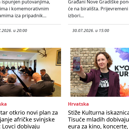
 ispunjen putovanjima,
Građani Nove Gradiške po
tima i komemorativnim
će na birališta. Prijevremeni
mima iza pripadnik...
izbori...
.2026. u 20:00
30.07.2026. u 15:00
ska
Hrvatska
tar otkrio novi plan za
Stiže Kulturna iskaznic
janje afričke svinjske
Tisuće mladih dobivaju
 Lovci dobivaju
eura za kino, koncerte,