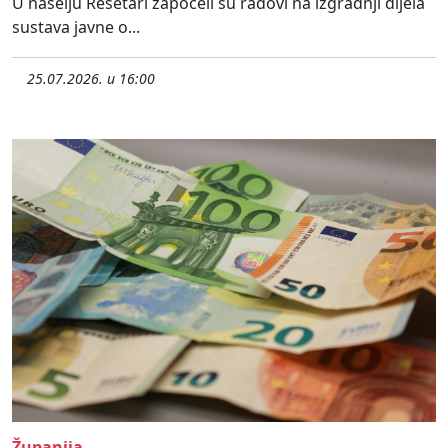
U naselju Rešetari započeli su radovi na izgradnji dijela
sustava javne o...
25.07.2026. u 16:00
Županija