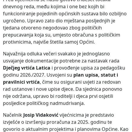
dnevnog reda, među kojima i one bez kojih bi
funkcioniranje pojedinih općinskih sustava bilo ozbiljno
ugroženo. Upravo zato dio mještana posljednjih je
tjedana otvoreno negodovao zbog političkih
prepucavanja koja su, umjesto obračuna s političkim
protivnicima, najviše štetila samoj Općini.
Najvažnija odluka večeri svakako je jednoglasno
usvajanje dokumentacije potrebne za nastavak rada
Dječjeg vrtića Latica
i provođenje upisa za pedagošku
godinu 2026./2027. Usvojeni su
plan upisa, statut i
pravilnici vrtića
, čime su osigurani uvjeti za redovan
rad ustanove i nove upise djece. Da sjednica ponovno
nije održana, upravo bi roditelji i djeca prvi osjetili
posljedice političkog nadmudrivanja.
Načelnik
Josip Vidaković
vijećnicima je predstavio
izvješće o izvršenju proračuna za 2025. godinu te
govorio o aktualnim projektima i planovima Općine. Kao