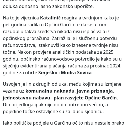
odluka odnosno jasno zakonsko uporište.
Na to je vijećnica
Katalinić
reagirala tvrdnjom kako je
pet godina radila u Općini Garčin te da se u tom
razdoblju takva sredstva nikada nisu isplaćivala iz
općinskog proračuna. Zatražila je i službenu potvrdu
računovodstva, istaknuvši kako iznesene tvrdnje nisu
točne. Nakon provjere analitičkih podataka za 2025.
godinu, općinsko računovodstvo potvrdilo je kako su u
siječnju evidentirana plaćanja računa za prosinac 2024.
godine za obrte
Smješko
i
Mudra Sovica
.
Usvojen je i niz drugih odluka, među kojima su izmjene
vezane uz
komunalnu naknadu
,
javna priznanja
,
jednostavnu nabavu
i
plan rasvjete Općine Garčin
.
Dio prijedloga ipak nije dobio potrebnu većinu, a
pojedine točke ostavljene su za iduću sjednicu.
Iako političke podjele u Garčinu očito nisu nestale preko