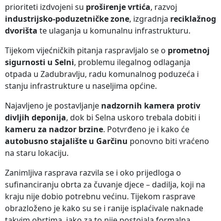
prioriteti izdvojeni su
proširenje vrtića
, razvoj
industrijsko-poduzetničke zone
, izgradnja
reciklažnog
dvorišta
te ulaganja u komunalnu infrastrukturu.
Tijekom vijećničkih pitanja raspravljalo se o
prometnoj
sigurnosti u Selni
, problemu ilegalnog odlaganja
otpada u Zadubravlju, radu komunalnog poduzeća i
stanju infrastrukture u naseljima općine.
Najavljeno je postavljanje
nadzornih kamera protiv
divljih deponija
, dok bi Selna uskoro trebala dobiti i
kameru za nadzor brzine
. Potvrđeno je i kako će
autobusno stajalište u Garčinu
ponovno biti vraćeno
na staru lokaciju.
Zanimljiva rasprava razvila se i oko prijedloga o
sufinanciranju obrta za čuvanje djece – dadilja, koji na
kraju nije dobio potrebnu većinu. Tijekom rasprave
obrazloženo je kako su se i ranije isplaćivale naknade
takvim obrtima, iako za to nije postojala formalna