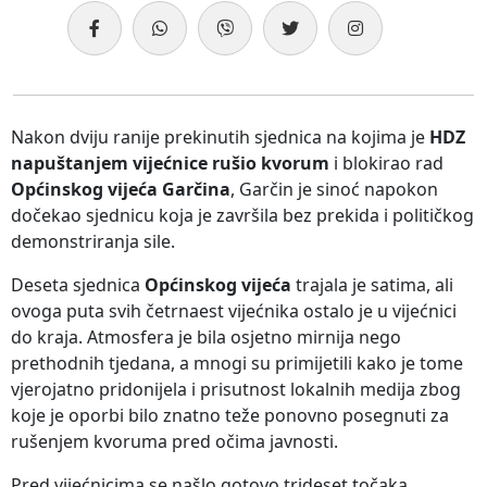
Nakon dviju ranije prekinutih sjednica na kojima je
HDZ
napuštanjem vijećnice rušio kvorum
i blokirao rad
Općinskog vijeća Garčina
, Garčin je sinoć napokon
dočekao sjednicu koja je završila bez prekida i političkog
demonstriranja sile.
Deseta sjednica
Općinskog vijeća
trajala je satima, ali
ovoga puta svih četrnaest vijećnika ostalo je u vijećnici
do kraja. Atmosfera je bila osjetno mirnija nego
prethodnih tjedana, a mnogi su primijetili kako je tome
vjerojatno pridonijela i prisutnost lokalnih medija zbog
koje je oporbi bilo znatno teže ponovno posegnuti za
rušenjem kvoruma pred očima javnosti.
Pred vijećnicima se našlo gotovo trideset točaka