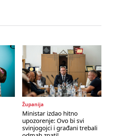
Županija
Ministar izdao hitno
s
upozorenje: Ovo bi svi
svinjogojci i građani trebali
odmah znati!