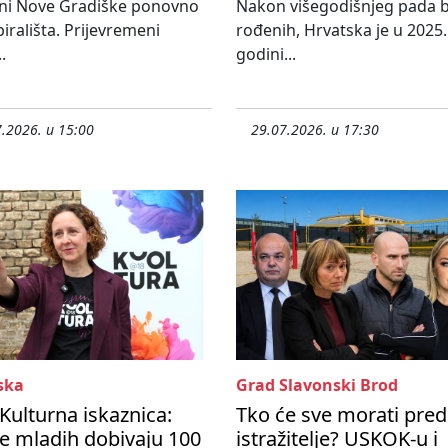
ni Nove Gradiške ponovno
Nakon višegodišnjeg pada b
birališta. Prijevremeni
rođenih, Hrvatska je u 2025.
.
godini...
.2026. u 15:00
29.07.2026. u 17:30
ska
Grad Slavonski Brod
 Kulturna iskaznica:
Tko će sve morati pred
e mladih dobivaju 100
istražitelje? USKOK-u i