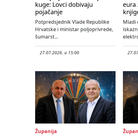
kuge: Lovci dobivaju
eura 
pojačanje
knjig
Potpredsjednik Vlade Republike
Mladi 
Hrvatske i ministar poljoprivrede,
iskazn
šumarst...
elektro
27.07.2026. u 15:00
27.07
Županija
Župan