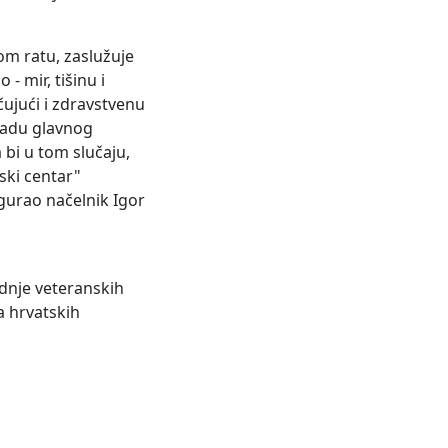
om ratu, zaslužuje
- mir, tišinu i
čujući i zdravstvenu
zradu glavnog
 bi u tom slučaju,
ski centar"
gurao načelnik Igor
adnje veteranskih
a hrvatskih