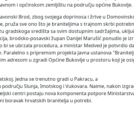
ržavnom i općinskom zemljištu na području općine Bukovlje.
lavonski Brod, zbog svojega doprinosa i žrtve u Domovinsk
, pruža sve ono što je braniteljima s trajnom skrbi potrebno 
blizu gradskoga središta sa svim dostupnim sadržajima, uklju
kacija, brodsko-posavski župan Danijel Marušić ponudio je i
o bi se ubrzala procedura, a ministar Medved je potvrdio da
 Paralelno s pripremom projekta Javna ustanova "Branitelj
im adresom u zgradi Općine Bukovlje u prostoru koji je osi
atskoj. Jedna se trenutno gradi u Pakracu, a
na području Slunja, Imotskog i Vukovara. Naime, nakon izgr
teljski centri postaju nova komponenta potpore Ministarstv
jni boravak hrvatskih branitelja u potrebi.