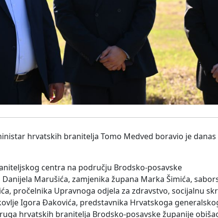
ministar hrvatskih branitelja Tomo Medved boravio je dana
raniteljskog centra na području Brodsko-posavske
na Danijela Marušića, zamjenika župana Marka Šimića, sabor
ća, pročelnika Upravnoga odjela za zdravstvo, socijalnu skr
ukovlje Igora Đakovića, predstavnika Hrvatskoga generalsko
ruga hrvatskih branitelja Brodsko-posavske županije obišao