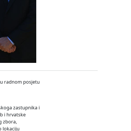
s u radnom posjetu
skoga zastupnika i
b i hrvatske
g zbora,
 lokaciju