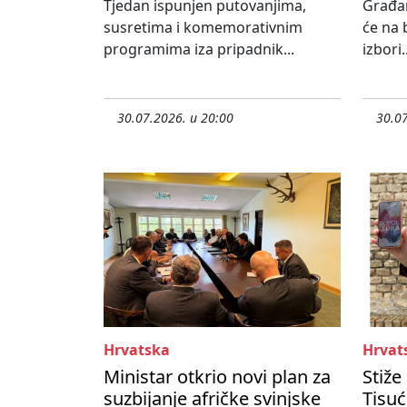
Tjedan ispunjen putovanjima,
Građa
susretima i komemorativnim
će na 
programima iza pripadnik...
izbori..
30.07.2026. u 20:00
30.07
Hrvatska
Hrvat
Ministar otkrio novi plan za
Stiže
suzbijanje afričke svinjske
Tisuć