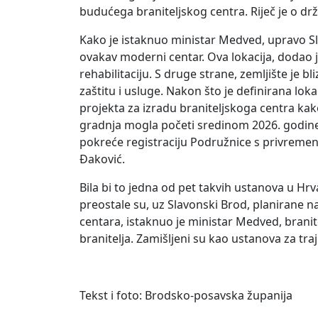
budućega braniteljskog centra. Riječ je o d
Kako je istaknuo ministar Medved, upravo S
ovakav moderni centar. Ova lokacija, dodao je
rehabilitaciju. S druge strane, zemljište je 
zaštitu i usluge. Nakon što je definirana lo
projekta za izradu braniteljskoga centra kak
gradnja mogla početi sredinom 2026. godine.
pokreće registraciju Podružnice s privremen
Đaković.
Bila bi to jedna od pet takvih ustanova u Hrv
preostale su, uz Slavonski Brod, planirane 
centara, istaknuo je ministar Medved, brani
branitelja. Zamišljeni su kao ustanova za tra
Tekst i foto: Brodsko-posavska županija