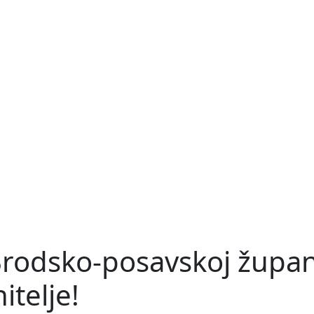
odsko-posavskoj županij
itelje!