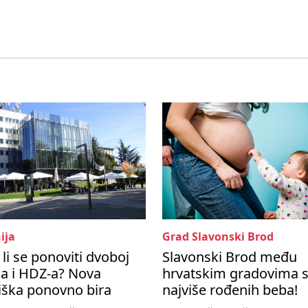
ija
Grad Slavonski Brod
li se ponoviti dvoboj
Slavonski Brod među
a i HDZ-a? Nova
hrvatskim gradovima 
iška ponovno bira
najviše rođenih beba!