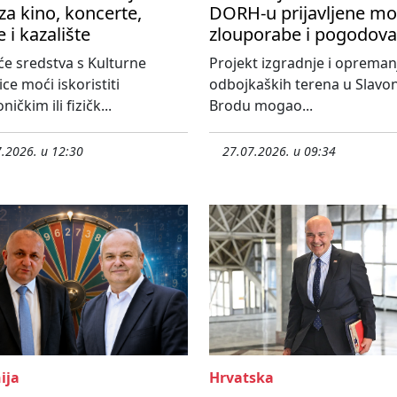
za kino, koncerte,
DORH-u prijavljene m
e i kazalište
zlouporabe i pogodova
će sredstva s Kulturne
Projekt izgradnje i opreman
ice moći iskoristiti
odbojkaških terena u Slav
ničkim ili fizičk...
Brodu mogao...
.2026. u 12:30
27.07.2026. u 09:34
ija
Hrvatska