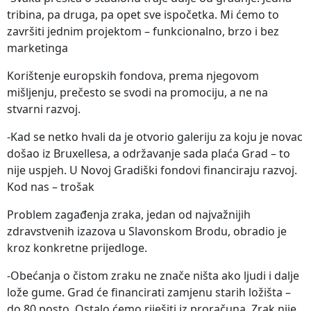
tribina, pa druga, pa opet sve ispočetka. Mi ćemo to
završiti jednim projektom – funkcionalno, brzo i bez
marketinga
Korištenje europskih fondova, prema njegovom
mišljenju, prečesto se svodi na promociju, a ne na
stvarni razvoj.
-Kad se netko hvali da je otvorio galeriju za koju je novac
došao iz Bruxellesa, a održavanje sada plaća Grad – to
nije uspjeh. U Novoj Gradiški fondovi financiraju razvoj.
Kod nas – trošak
Problem zagađenja zraka, jedan od najvažnijih
zdravstvenih izazova u Slavonskom Brodu, obradio je
kroz konkretne prijedloge.
-Obećanja o čistom zraku ne znače ništa ako ljudi i dalje
lože gume. Grad će financirati zamjenu starih ložišta –
do 80 posto. Ostalo ćemo riješiti iz proračuna. Zrak nije