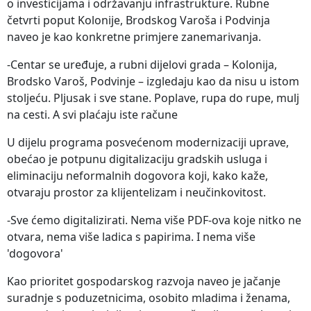
o investicijama i održavanju infrastrukture. Rubne
četvrti poput Kolonije, Brodskog Varoša i Podvinja
naveo je kao konkretne primjere zanemarivanja.
-Centar se uređuje, a rubni dijelovi grada – Kolonija,
Brodsko Varoš, Podvinje – izgledaju kao da nisu u istom
stoljeću. Pljusak i sve stane. Poplave, rupa do rupe, mulj
na cesti. A svi plaćaju iste račune
U dijelu programa posvećenom modernizaciji uprave,
obećao je potpunu digitalizaciju gradskih usluga i
eliminaciju neformalnih dogovora koji, kako kaže,
otvaraju prostor za klijentelizam i neučinkovitost.
-Sve ćemo digitalizirati. Nema više PDF-ova koje nitko ne
otvara, nema više ladica s papirima. I nema više
'dogovora'
Kao prioritet gospodarskog razvoja naveo je jačanje
suradnje s poduzetnicima, osobito mladima i ženama,