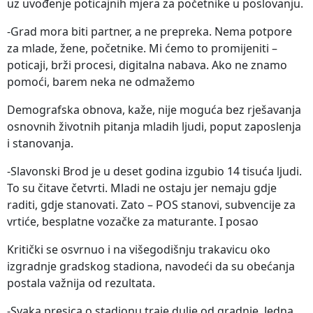
uz uvođenje poticajnih mjera za početnike u poslovanju.
-Grad mora biti partner, a ne prepreka. Nema potpore
za mlade, žene, početnike. Mi ćemo to promijeniti –
poticaji, brži procesi, digitalna nabava. Ako ne znamo
pomoći, barem neka ne odmažemo
Demografska obnova, kaže, nije moguća bez rješavanja
osnovnih životnih pitanja mladih ljudi, poput zaposlenja
i stanovanja.
-Slavonski Brod je u deset godina izgubio 14 tisuća ljudi.
To su čitave četvrti. Mladi ne ostaju jer nemaju gdje
raditi, gdje stanovati. Zato – POS stanovi, subvencije za
vrtiće, besplatne vozačke za maturante. I posao
Kritički se osvrnuo i na višegodišnju trakavicu oko
izgradnje gradskog stadiona, navodeći da su obećanja
postala važnija od rezultata.
-Svaka presica o stadionu traje dulje od gradnje. Jedna