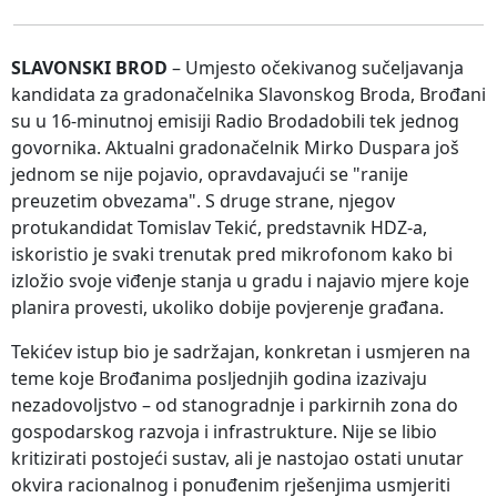
SLAVONSKI BROD
– Umjesto očekivanog sučeljavanja
kandidata za gradonačelnika Slavonskog Broda, Brođani
su u 16-minutnoj emisiji Radio Brodadobili tek jednog
govornika. Aktualni gradonačelnik Mirko Duspara još
jednom se nije pojavio, opravdavajući se "ranije
preuzetim obvezama". S druge strane, njegov
protukandidat Tomislav Tekić, predstavnik HDZ-a,
iskoristio je svaki trenutak pred mikrofonom kako bi
izložio svoje viđenje stanja u gradu i najavio mjere koje
planira provesti, ukoliko dobije povjerenje građana.
Tekićev istup bio je sadržajan, konkretan i usmjeren na
teme koje Brođanima posljednjih godina izazivaju
nezadovoljstvo – od stanogradnje i parkirnih zona do
gospodarskog razvoja i infrastrukture. Nije se libio
kritizirati postojeći sustav, ali je nastojao ostati unutar
okvira racionalnog i ponuđenim rješenjima usmjeriti