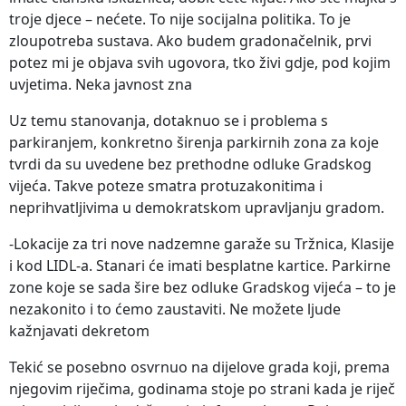
troje djece – nećete. To nije socijalna politika. To je
zloupotreba sustava. Ako budem gradonačelnik, prvi
potez mi je objava svih ugovora, tko živi gdje, pod kojim
uvjetima. Neka javnost zna
Uz temu stanovanja, dotaknuo se i problema s
parkiranjem, konkretno širenja parkirnih zona za koje
tvrdi da su uvedene bez prethodne odluke Gradskog
vijeća. Takve poteze smatra protuzakonitima i
neprihvatljivima u demokratskom upravljanju gradom.
-Lokacije za tri nove nadzemne garaže su Tržnica, Klasije
i kod LIDL-a. Stanari će imati besplatne kartice. Parkirne
zone koje se sada šire bez odluke Gradskog vijeća – to je
nezakonito i to ćemo zaustaviti. Ne možete ljude
kažnjavati dekretom
Tekić se posebno osvrnuo na dijelove grada koji, prema
njegovim riječima, godinama stoje po strani kada je riječ