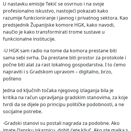
U nastavku emisije Tekić se osvrnuo i na svoje
profesionalno iskustvo, nastojeći pokazati kako
razumije funkcioniranje i javnog i privatnog sektora. Kao
predsjednik Županijske komore HGK, kako navodi,
naučio je kako transformirati trome sustave u
funkcionalne institucije.
-U HGK sam radio na tome da komora prestane biti
sama sebi svrha. Da prestane biti prostor za protokole i
počne biti alat za rast lokalnog gospodarstva. I to ćemo
napraviti i s Gradskom upravom – digitalno, brzo,
pošteno
Jedna od ključnih točaka njegovog izlaganja bila je
kritika na račun upravljanja gradskim stanovima, za koje
tvrdi da se dijele po principu političke podobnosti, a ne
socijalne potrebe.
-Gradski stanovi su postali nagrada za podobne. Ako
imate člansku iskaznicu, dobit ćete ključ. Ako ste majka s