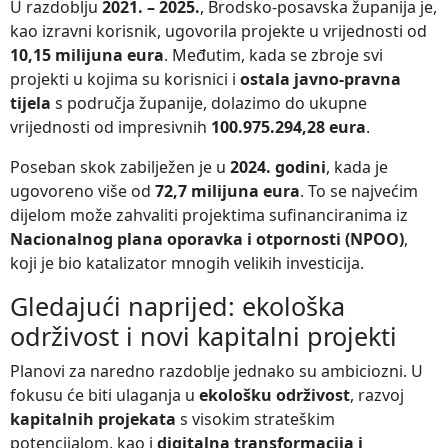
U razdoblju
2021. – 2025.
, Brodsko-posavska županija je,
kao izravni korisnik, ugovorila projekte u vrijednosti od
10,15 milijuna eura
. Međutim, kada se zbroje svi
projekti u kojima su korisnici i
ostala javno-pravna
tijela
s područja županije, dolazimo do ukupne
vrijednosti od impresivnih
100.975.294,28 eura
.
Poseban skok zabilježen je u
2024. godini
, kada je
ugovoreno više od
72,7 milijuna eura
. To se najvećim
dijelom može zahvaliti projektima sufinanciranima iz
Nacionalnog plana oporavka i otpornosti (NPOO)
,
koji je bio katalizator mnogih velikih investicija.
Gledajući naprijed: ekološka
održivost i novi kapitalni projekti
Planovi za naredno razdoblje jednako su ambiciozni. U
fokusu će biti ulaganja u
ekološku održivost
, razvoj
kapitalnih projekata
s visokim strateškim
potencijalom, kao i
digitalna transformacija i