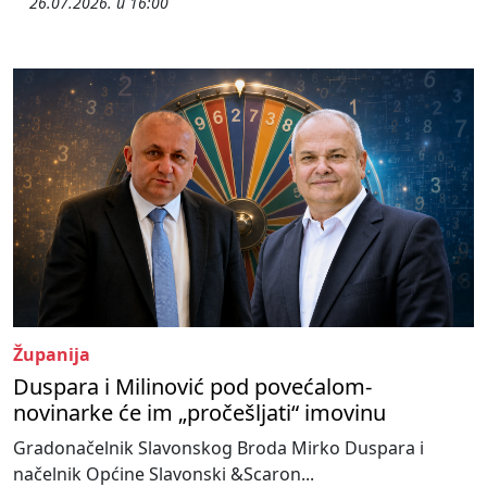
26.07.2026. u 16:00
Županija
Duspara i Milinović pod povećalom-
novinarke će im „pročešljati“ imovinu
Gradonačelnik Slavonskog Broda Mirko Duspara i
načelnik Općine Slavonski &Scaron...