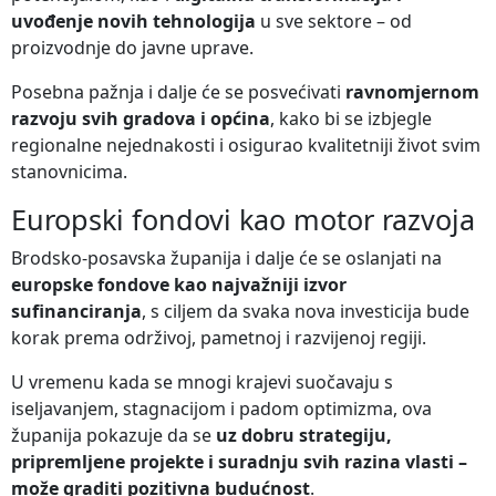
uvođenje novih tehnologija
u sve sektore – od
proizvodnje do javne uprave.
Posebna pažnja i dalje će se posvećivati
ravnomjernom
razvoju svih gradova i općina
, kako bi se izbjegle
regionalne nejednakosti i osigurao kvalitetniji život svim
stanovnicima.
Europski fondovi kao motor razvoja
Brodsko-posavska županija i dalje će se oslanjati na
europske fondove kao najvažniji izvor
sufinanciranja
, s ciljem da svaka nova investicija bude
korak prema održivoj, pametnoj i razvijenoj regiji.
U vremenu kada se mnogi krajevi suočavaju s
iseljavanjem, stagnacijom i padom optimizma, ova
županija pokazuje da se
uz dobru strategiju,
pripremljene projekte i suradnju svih razina vlasti –
može graditi pozitivna budućnost
.