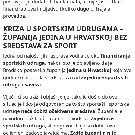
postavljanju dodatnih bankomata, ali nije jasno tko bi
financirao ovu inicijativu i koliko dugo bi trajala
provedba.
KRIZA U SPORTSKIM UDRUGAMA –
ŽUPANIJA JEDINA U HRVATSKOJ BEZ
SREDSTAVA ZA SPORT
Jedna od najoštrijih rasprava vodila se oko
financiranja
sportskih udruga
, nakon što je objavljeno da je
Brodsko-posavska županija
jedina u Hrvatskoj
koja ove
godine nije dobila sredstva za rad
Zajednice sportskih
udruga i saveza
.
Vijećnici su tražili objašnjenje kako je došlo do ove
situacije i tko je odgovoran za to što sportaši i sportske
udruge
neće dobiti očekivana sredstva
. Županija je
navodno tražila očitovanje od vodstva
Zajednice
sportskih udruga
, ali odgovori koje su dobili nisu
ocijenjeni zadovoljavajućima.
Zašto županija nije