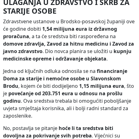
ULAGANJA U ZDRAVSTVO I SKRB ZA
STARIJE OSOBE
Zdravstvene ustanove u Brodsko-posavskoj županiji ove
će godine dobiti
1,54 milijuna eura iz državnog
proračuna
, a ta će sredstva biti raspoređena na
domove zdravlja, Zavod za hitnu medicinu i Zavod za
javno zdravstvo
. Dio novca planira se uložiti u
kupnju
medicinske opreme i održavanje objekata
.
Jedna od ključnih odluka odnosila se na
financiranje
Doma za starije i nemoćne osobe u Slavonskom
Brodu
, kojem će biti dodijeljeno
1,15 milijuna eura
, što
je
povećanje od 203.751 eura u odnosu na prošlu
godinu
. Ova sredstva trebala bi omogućiti poboljšanje
uvjeta smještaja korisnika, ali i bolji radni standard za
zaposlenike.
No, postavlja se pitanje
hoće li ta sredstva biti
dovoljna za pokrivanje svih potreba
. Vijećnici su