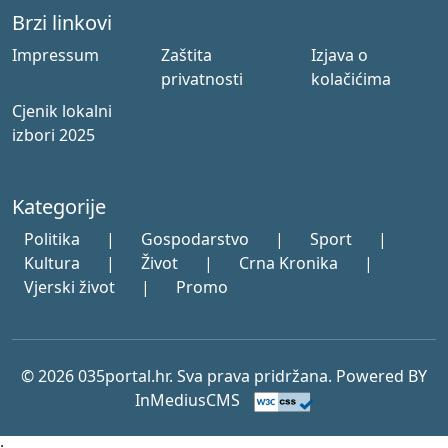
Brzi linkovi
Impressum
Zaštita
Izjava o
privatnosti
kolačićima
Cjenik lokalni
izbori 2025
Kategorije
Politika
|
Gospodarstvo
|
Sport
|
Kultura
|
Život
|
Crna Kronika
|
Vjerski život
|
Promo
© 2026 035portal.hr. Sva prava pridržana. Powered BY
InMediusCMS