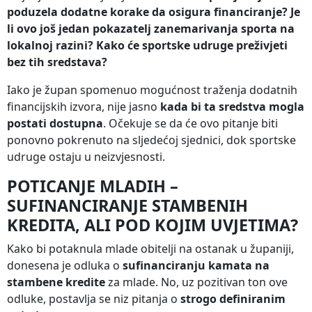
poduzela dodatne korake da osigura financiranje? Je
li ovo još jedan pokazatelj zanemarivanja sporta na
lokalnoj razini? Kako će sportske udruge preživjeti
bez tih sredstava?
Iako je župan spomenuo mogućnost traženja dodatnih
financijskih izvora, nije jasno
kada bi ta sredstva mogla
postati dostupna
. Očekuje se da će ovo pitanje biti
ponovno pokrenuto na sljedećoj sjednici, dok sportske
udruge ostaju u neizvjesnosti.
POTICANJE MLADIH –
SUFINANCIRANJE STAMBENIH
KREDITA, ALI POD KOJIM UVJETIMA?
Kako bi potaknula mlade obitelji na ostanak u županiji,
donesena je odluka o
sufinanciranju kamata na
stambene kredite
za mlade. No, uz pozitivan ton ove
odluke, postavlja se niz pitanja o
strogo definiranim