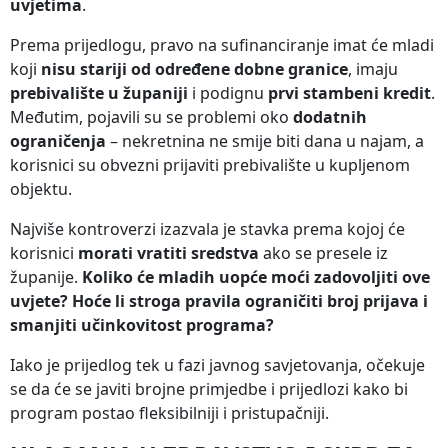
uvjetima
.
Prema prijedlogu, pravo na sufinanciranje imat će mladi
koji
nisu stariji od određene dobne granice
, imaju
prebivalište u županiji
i podignu
prvi stambeni kredit
.
Međutim, pojavili su se problemi oko
dodatnih
ograničenja
– nekretnina ne smije biti dana u najam, a
korisnici su obvezni prijaviti prebivalište u kupljenom
objektu.
Najviše kontroverzi izazvala je stavka prema kojoj će
korisnici
morati vratiti sredstva
ako se presele iz
županije.
Koliko će mladih uopće moći zadovoljiti ove
uvjete? Hoće li stroga pravila ograničiti broj prijava i
smanjiti učinkovitost programa?
Iako je prijedlog tek u fazi javnog savjetovanja, očekuje
se da će se javiti brojne primjedbe i prijedlozi kako bi
program postao fleksibilniji i pristupačniji.