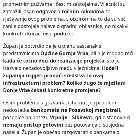
prometnim gužvama i čestim zastojaima. Vijećnici su
zatražili jasan odgovor o
točnim rokovima
za
rješavanje ovog problema, s obzirom na to da su već
ranije postojale najave o gradnji obilaznice, no nikakvi
konkretni koraci nisu poduzeti.
Župan je potvrdio da je u planu sastanak s
predstavnicima
Općine Gornja Vrba
, ali nije mogao reći
kada će točno doći do realizacije projekta
, što je
izazvalo nezadovoljstvo među vijećnicima.
Hoće li
županija uspjeti pronaći sredstva za ovaj
infrastrukturni problem? Koliko dugo će mještani
Donje Vrbe čekati konkretne promjene?
Osim problema s gužvama, istaknut je i problem
nedostatka
bankomata na Posavskoj magistrali
,
posebice na potezu
Vrpolje – Sikirevci
, gdje stanovnici
nemaju pristup gotovini
bez putovanja u susjedna
naselja. Župan je obećao razgovarati s bankama o