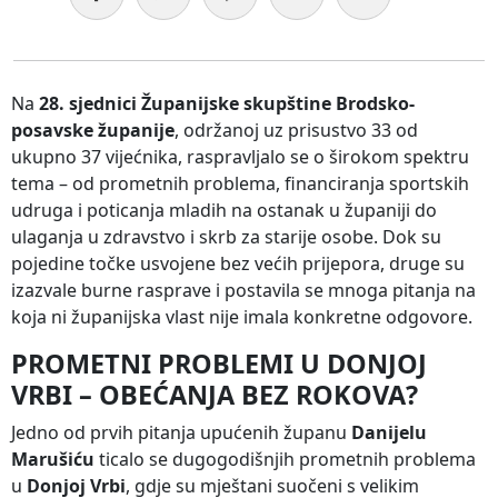
Na
28. sjednici Županijske skupštine Brodsko-
posavske županije
, održanoj uz prisustvo 33 od
ukupno 37 vijećnika, raspravljalo se o širokom spektru
tema – od prometnih problema, financiranja sportskih
udruga i poticanja mladih na ostanak u županiji do
ulaganja u zdravstvo i skrb za starije osobe. Dok su
pojedine točke usvojene bez većih prijepora, druge su
izazvale burne rasprave i postavila se mnoga pitanja na
koja ni županijska vlast nije imala konkretne odgovore.
PROMETNI PROBLEMI U DONJOJ
VRBI – OBEĆANJA BEZ ROKOVA?
Jedno od prvih pitanja upućenih županu
Danijelu
Marušiću
ticalo se dugogodišnjih prometnih problema
u
Donjoj Vrbi
, gdje su mještani suočeni s velikim