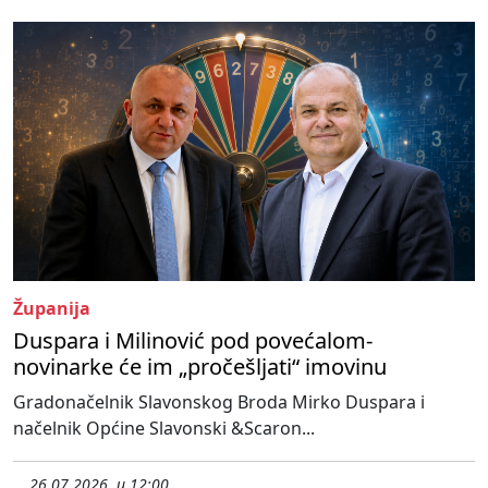
Županija
Duspara i Milinović pod povećalom-
novinarke će im „pročešljati“ imovinu
Gradonačelnik Slavonskog Broda Mirko Duspara i
načelnik Općine Slavonski &Scaron...
26.07.2026. u 12:00