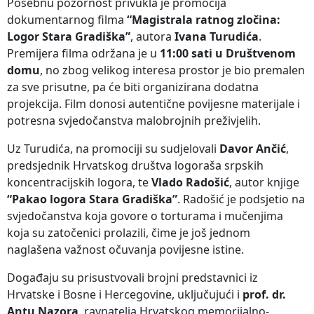
Posebnu pozornost privukla je promocija
dokumentarnog filma
“Magistrala ratnog zločina:
Logor Stara Gradiška”
, autora
Ivana Turudića
.
Premijera filma održana je u
11:00 sati u Društvenom
domu
, no zbog velikog interesa prostor je bio premalen
za sve prisutne, pa će biti organizirana dodatna
projekcija. Film donosi autentične povijesne materijale i
potresna svjedočanstva malobrojnih preživjelih.
Uz Turudića, na promociji su sudjelovali
Davor Ančić
,
predsjednik Hrvatskog društva logoraša srpskih
koncentracijskih logora, te
Vlado Radošić
, autor knjige
“Pakao logora Stara Gradiška”
. Radošić je podsjetio na
svjedočanstva koja govore o torturama i mučenjima
koja su zatočenici prolazili, čime je još jednom
naglašena važnost očuvanja povijesne istine.
Događaju su prisustvovali brojni predstavnici iz
Hrvatske i Bosne i Hercegovine, uključujući i
prof. dr.
Antu Nazora
, ravnatelja Hrvatskog memorijalno-