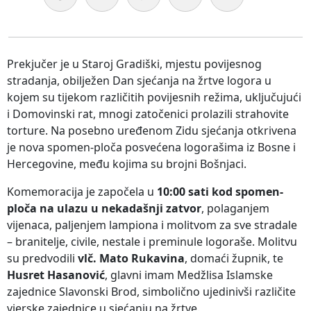
Prekjučer je u Staroj Gradiški, mjestu povijesnog
stradanja, obilježen Dan sjećanja na žrtve logora u
kojem su tijekom različitih povijesnih režima, uključujući
i Domovinski rat, mnogi zatočenici prolazili strahovite
torture. Na posebno uređenom Zidu sjećanja otkrivena
je nova spomen-ploča posvećena logorašima iz Bosne i
Hercegovine, među kojima su brojni Bošnjaci.
Komemoracija je započela u
10:00 sati kod spomen-
ploča na ulazu u nekadašnji zatvor
, polaganjem
vijenaca, paljenjem lampiona i molitvom za sve stradale
– branitelje, civile, nestale i preminule logoraše. Molitvu
su predvodili
vlč. Mato Rukavina
, domaći župnik, te
Husret Hasanović
, glavni imam Medžlisa Islamske
zajednice Slavonski Brod, simbolično ujedinivši različite
vjerske zajednice u sjećanju na žrtve.