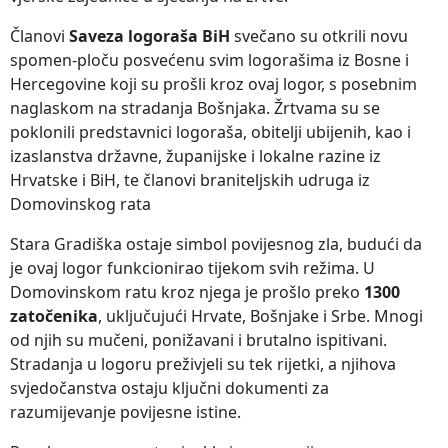
Članovi
Saveza logoraša BiH
svečano su otkrili novu
spomen-ploču posvećenu svim logorašima iz Bosne i
Hercegovine koji su prošli kroz ovaj logor, s posebnim
naglaskom na stradanja Bošnjaka. Žrtvama su se
poklonili predstavnici logoraša, obitelji ubijenih, kao i
izaslanstva državne, županijske i lokalne razine iz
Hrvatske i BiH, te članovi braniteljskih udruga iz
Domovinskog rata
Stara Gradiška ostaje simbol povijesnog zla, budući da
je ovaj logor funkcionirao tijekom svih režima. U
Domovinskom ratu kroz njega je prošlo preko
1300
zatočenika
, uključujući Hrvate, Bošnjake i Srbe. Mnogi
od njih su mučeni, ponižavani i brutalno ispitivani.
Stradanja u logoru preživjeli su tek rijetki, a njihova
svjedočanstva ostaju ključni dokumenti za
razumijevanje povijesne istine.