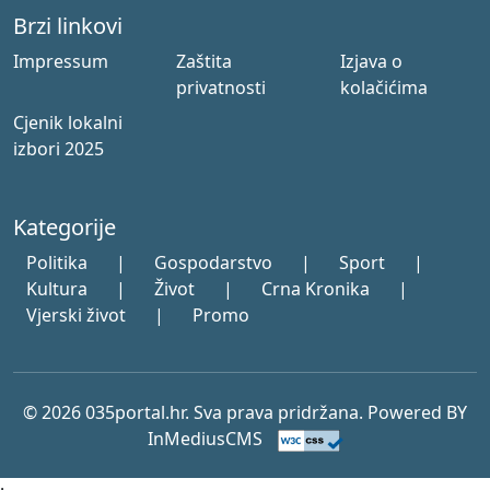
Brzi linkovi
Impressum
Zaštita
Izjava o
privatnosti
kolačićima
Cjenik lokalni
izbori 2025
Kategorije
Politika
|
Gospodarstvo
|
Sport
|
Kultura
|
Život
|
Crna Kronika
|
Vjerski život
|
Promo
© 2026 035portal.hr. Sva prava pridržana. Powered BY
InMediusCMS