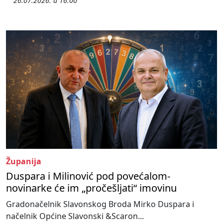
26.07.2026. u 16:00
Županija
Duspara i Milinović pod povećalom-
novinarke će im „pročešljati“ imovinu
Gradonačelnik Slavonskog Broda Mirko Duspara i
načelnik Općine Slavonski &Scaron...