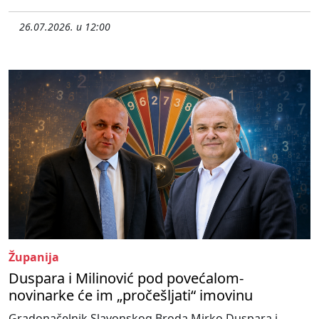
26.07.2026. u 12:00
Županija
Duspara i Milinović pod povećalom-
novinarke će im „pročešljati“ imovinu
Gradonačelnik Slavonskog Broda Mirko Duspara i