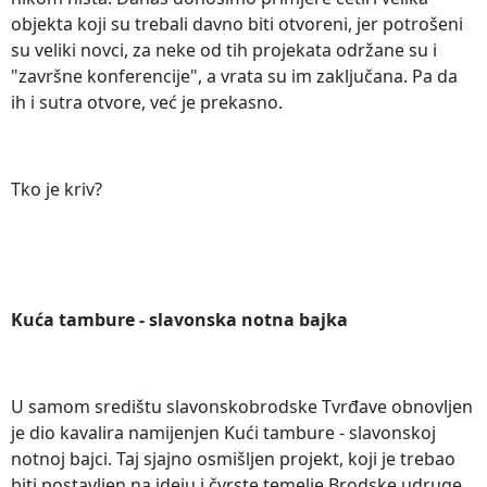
objekta koji su trebali davno biti otvoreni, jer potrošeni
su veliki novci, za neke od tih projekata održane su i
"završne konferencije", a vrata su im zaključana. Pa da
ih i sutra otvore, već je prekasno.
Tko je kriv?
Kuća tambure - slavonska notna bajka
U samom središtu slavonskobrodske Tvrđave obnovljen
je dio kavalira namijenjen Kući tambure - slavonskoj
notnoj bajci. Taj sjajno osmišljen projekt, koji je trebao
biti postavljen na ideju i čvrste temelje Brodske udruge