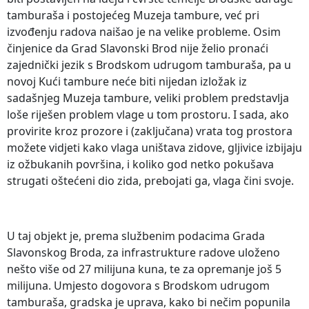
tamburaša i postojećeg Muzeja tambure, već pri
izvođenju radova naišao je na velike probleme. Osim
činjenice da Grad Slavonski Brod nije želio pronaći
zajednički jezik s Brodskom udrugom tamburaša, pa u
novoj Kući tambure neće biti nijedan izložak iz
sadašnjeg Muzeja tambure, veliki problem predstavlja
loše riješen problem vlage u tom prostoru. I sada, ako
provirite kroz prozore i (zaključana) vrata tog prostora
možete vidjeti kako vlaga uništava zidove, gljivice izbijaju
iz ožbukanih površina, i koliko god netko pokušava
strugati oštećeni dio zida, prebojati ga, vlaga čini svoje.
U taj objekt je, prema službenim podacima Grada
Slavonskog Broda, za infrastrukture radove uloženo
nešto više od 27 milijuna kuna, te za opremanje još 5
milijuna. Umjesto dogovora s Brodskom udrugom
tamburaša, gradska je uprava, kako bi nečim popunila