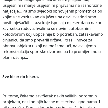
uspješnim i manje uspješnim prijavama na raznorazne
natječaje... Pa smo svjedoci obnovljenih prometnica po
kojima se vozite kao da jašete na devi, svjedoci smo
novih pješačkih staza koje ispucaju mjesec dana nakon
završetka radova, hvalimo se novim autobusnim
kolodvorom koji uopće nije bio potreban, zataškavamo
činjenicu da smo prevarili državu i tražili novce za
obnovu objekta u koji ne možemo ući, najavljujemo
rekonstrukciju sportske dvorane pa to promijenimo u
plan rušenja...
Sve biser do bisera.
Pri tome, čekamo završetak nekih velikih, ogromnih
projekata, neki od njih kasne mjesecima i godinama. I
nikom ništa. Danas donosimo primjere četiri velika