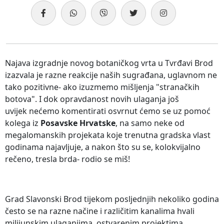
Najava izgradnje novog botaničkog vrta u Tvrđavi Brod
izazvala je razne reakcije naših sugrađana, uglavnom ne
tako pozitivne- ako izuzmemo mišljenja "stranačkih
botova". I dok opravdanost novih ulaganja još
uvijek nećemo komentirati osvrnut ćemo se uz pomoć
kolega iz
Posavske Hrvatske
, na samo neke od
megalomanskih projekata koje trenutna gradska vlast
godinama najavljuje, a nakon što su se, kolokvijalno
rečeno, tresla brda- rodio se miš!
Grad Slavonski Brod tijekom posljednjih nekoliko godina
često se na razne načine i različitim kanalima hvali
milijunskim ulaganjima, ostvarenim projektima,